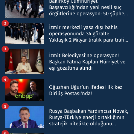
Bakırköy Cumhuriyet
Başsavcılığı'ndan yeni nesil suç
örgütlerine operasyon: 50 şüpheli
hakkında gözaltı kararı
2
İzmir merkezli yasa dışı bahis
operasyonunda 34 gözaltı:
Yaklaşık 2 Milyar liralık para trafiği
tespit edildi
3
İzmit Belediyesi'ne operasyon!
Başkan Fatma Kaplan Hürriyet ve
eşi gözaltına alındı
4
Oğuzhan Uğur’un ifadesi ilk kez
Diriliş Postası'nda!
5
Rusya Başbakan Yardımcısı Novak,
Rusya-Türkiye enerji ortaklığının
stratejik nitelikte olduğunu
belirtti
6