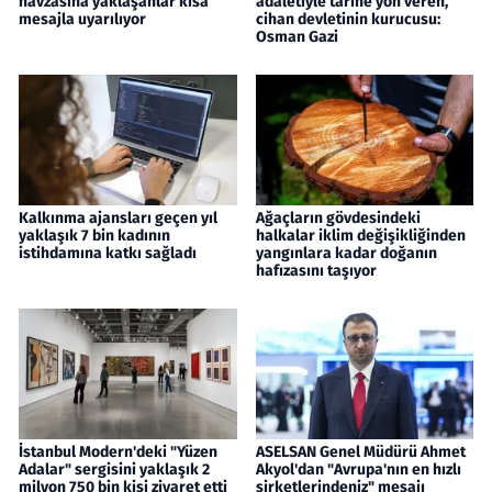
havzasına yaklaşanlar kısa
adaletiyle tarihe yön veren,
mesajla uyarılıyor
cihan devletinin kurucusu:
Osman Gazi
Kalkınma ajansları geçen yıl
Ağaçların gövdesindeki
yaklaşık 7 bin kadının
halkalar iklim değişikliğinden
istihdamına katkı sağladı
yangınlara kadar doğanın
hafızasını taşıyor
İstanbul Modern'deki "Yüzen
ASELSAN Genel Müdürü Ahmet
Adalar" sergisini yaklaşık 2
Akyol'dan "Avrupa'nın en hızlı
milyon 750 bin kişi ziyaret etti
şirketlerindeniz" mesajı