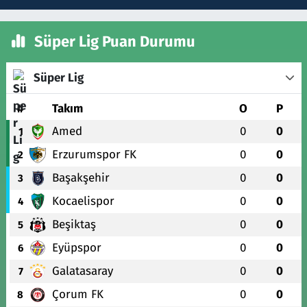
Süper Lig Puan Durumu
Süper Lig
#
Takım
O
P
Amed
0
0
1
Erzurumspor FK
0
0
2
Başakşehir
0
0
3
Kocaelispor
0
0
4
Beşiktaş
0
0
5
Eyüpspor
0
0
6
Galatasaray
0
0
7
Çorum FK
0
0
8