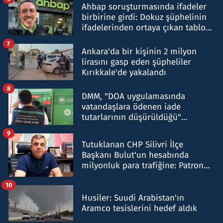
Ahbap soruşturmasında ifadeler
birbirine girdi: Dokuz şüphelinin
ifadelerinden ortaya çıkan tablo
şok etti
7
Ankara'da bir kişinin 2 milyon
lirasını gasp eden şüpheliler
Kırıkkale'de yakalandı
8
DMM, "DOA uygulamasında
vatandaşlara ödenen iade
tutarlarının düşürüldüğü"
iddiasını yalanladı
9
Tutuklanan CHP Silivri İlçe
Başkanı Bulut'un hesabında
milyonluk para trafiğine: Patron
talimat verdi, ben gönderdim
10
Husiler: Suudi Arabistan'ın
Aramco tesislerini hedef aldık