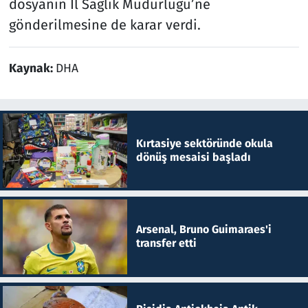
dosyanın İl Sağlık Müdürlüğü’ne
gönderilmesine de karar verdi.
Kaynak:
DHA
Kırtasiye sektöründe okula
dönüş mesaisi başladı
Arsenal, Bruno Guimaraes'i
transfer etti