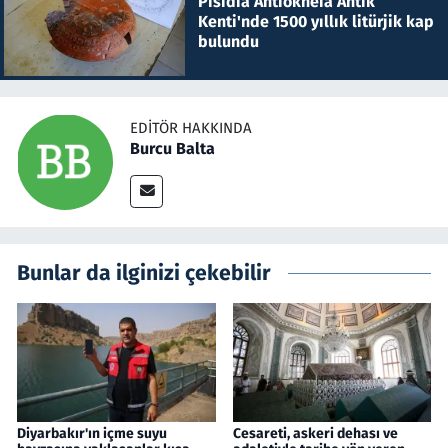
Pisidia Antiokheia Antik
Kenti'nde 1500 yıllık litürjik kap
bulundu
EDITÖR HAKKINDA
Burcu Balta
Bunlar da ilginizi çekebilir
Diyarbakır'ın içme suyu
Cesareti, askeri dehası ve