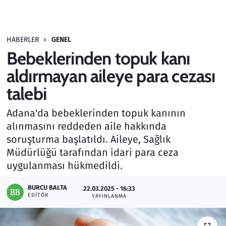
Gündem
HABERLER
GENEL
Haber
Bebeklerinden topuk kanı
Kültür Sanat
aldırmayan aileye para cezası
talebi
Kurumsal Haberler
Adana'da bebeklerinden topuk kanının
Lezzet Durağı
alınmasını reddeden aile hakkında
soruşturma başlatıldı. Aileye, Sağlık
Memur ve Kamu
Müdürlüğü tarafından idari para ceza
uygulanması hükmedildi.
Otomobil
BURCU BALTA
22.03.2025 - 16:33
EDITÖR
Oyun
YAYINLANMA
Ramazan