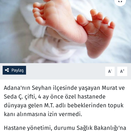
Resmi İlanlar
Rüya Tabirleri
Sağlık
Savunma Sanayi
Paylaş
-
+
A
A
Seçim 2023
Adana'nın Seyhan ilçesinde yaşayan Murat ve
Spor
Seda Ç. çifti, 4 ay önce özel hastanede
Teknoloji ve Bilim
dünyaya gelen M.T. adlı bebeklerinden topuk
kanı alınmasına izin vermedi.
Televizyon
Hastane yönetimi, durumu Sağlık Bakanlığı'na