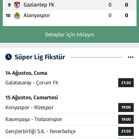
Gaziantep FK
0
0
9
Alanyaspor
0
0
10
Detaylar için tıklayın
Süper Lig Fikstür
14 Ağustos, Cuma
Galatasaray - Çorum FK
21:30
15 Ağustos, Cumartesi
Konyaspor - Rizespor
19:00
Kasımpaşa - Trabzonspor
19:00
Gençlerbirliği S.K. - Fenerbahçe
21:30