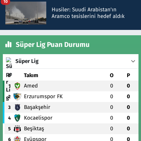
10
Husiler: Suudi Arabistan'ın
Aramco tesislerini hedef aldık
Süper Lig Puan Durumu
Süper Lig
#
Takım
O
P
Amed
0
0
1
Erzurumspor FK
0
0
2
Başakşehir
0
0
3
Kocaelispor
0
0
4
Beşiktaş
0
0
5
Eyüpspor
0
0
6