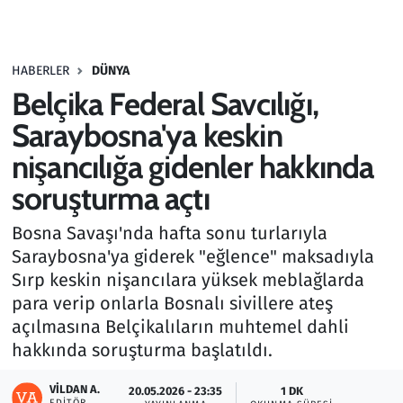
Gündem
HABERLER
DÜNYA
Haber
Belçika Federal Savcılığı,
Kültür Sanat
Saraybosna'ya keskin
nişancılığa gidenler hakkında
Kurumsal Haberler
soruşturma açtı
Lezzet Durağı
Bosna Savaşı'nda hafta sonu turlarıyla
Saraybosna'ya giderek "eğlence" maksadıyla
Memur ve Kamu
Sırp keskin nişancılara yüksek meblağlarda
para verip onlarla Bosnalı sivillere ateş
Otomobil
açılmasına Belçikalıların muhtemel dahli
hakkında soruşturma başlatıldı.
Oyun
VILDAN A.
20.05.2026 - 23:35
1 DK
Ramazan
EDITÖR