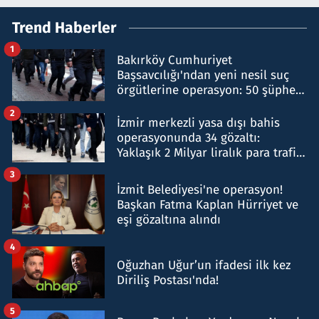
Trend Haberler
1
Bakırköy Cumhuriyet
Başsavcılığı'ndan yeni nesil suç
örgütlerine operasyon: 50 şüpheli
hakkında gözaltı kararı
2
İzmir merkezli yasa dışı bahis
operasyonunda 34 gözaltı:
Yaklaşık 2 Milyar liralık para trafiği
tespit edildi
3
İzmit Belediyesi'ne operasyon!
Başkan Fatma Kaplan Hürriyet ve
eşi gözaltına alındı
4
Oğuzhan Uğur’un ifadesi ilk kez
Diriliş Postası'nda!
5