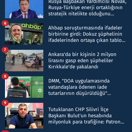
Rusya Başbakan Yardımcısı Novak,
Rusya-Türkiye enerji ortaklığının
stratejik nitelikte olduğunu
belirtti
6
Ahbap soruşturmasında ifadeler
birbirine girdi: Dokuz şüphelinin
ifadelerinden ortaya çıkan tablo
şok etti
7
Ankara'da bir kişinin 2 milyon
lirasını gasp eden şüpheliler
Kırıkkale'de yakalandı
8
DMM, "DOA uygulamasında
vatandaşlara ödenen iade
tutarlarının düşürüldüğü"
iddiasını yalanladı
9
Tutuklanan CHP Silivri İlçe
Başkanı Bulut'un hesabında
milyonluk para trafiğine: Patron
talimat verdi, ben gönderdim