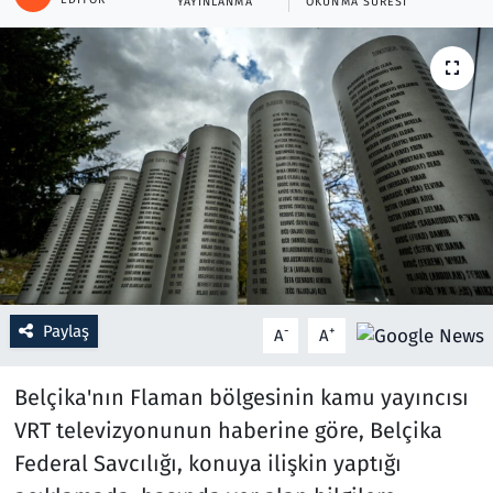
YAYINLANMA
OKUNMA SÜRESI
Resmi İlanlar
Rüya Tabirleri
Sağlık
Savunma Sanayi
Seçim 2023
Spor
Paylaş
-
+
A
A
Teknoloji ve Bilim
Belçika'nın Flaman bölgesinin kamu yayıncısı
VRT televizyonunun haberine göre, Belçika
Televizyon
Federal Savcılığı, konuya ilişkin yaptığı