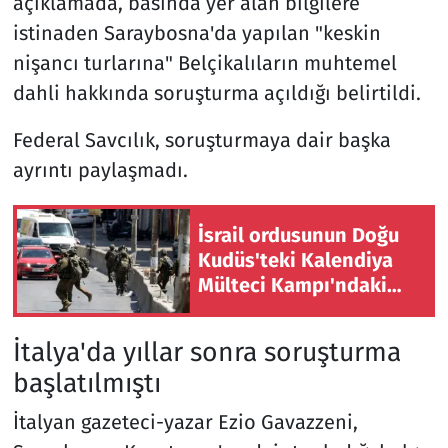
açıklamada, basında yer alan bilgilere
istinaden Saraybosna'da yapılan "keskin
nişancı turlarına" Belçikalıların muhtemel
dahli hakkında soruşturma açıldığı belirtildi.
Federal Savcılık, soruşturmaya dair başka
ayrıntı paylaşmadı.
İsrail ordusunun Doğu
Kudüs'teki Kalendiya
Mülteci Kampı'ndaki
baskını ikinci gününde
sürüyor
İtalya'da yıllar sonra soruşturma
başlatılmıştı
İtalyan gazeteci-yazar Ezio Gavazzeni,