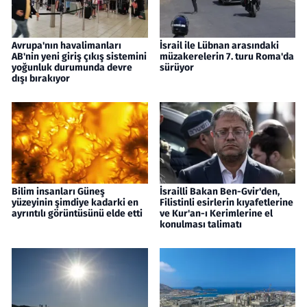
Avrupa'nın havalimanları
İsrail ile Lübnan arasındaki
AB'nin yeni giriş çıkış sistemini
müzakerelerin 7. turu Roma'da
yoğunluk durumunda devre
sürüyor
dışı bırakıyor
Bilim insanları Güneş
İsrailli Bakan Ben-Gvir'den,
yüzeyinin şimdiye kadarki en
Filistinli esirlerin kıyafetlerine
ayrıntılı görüntüsünü elde etti
ve Kur'an-ı Kerimlerine el
konulması talimatı