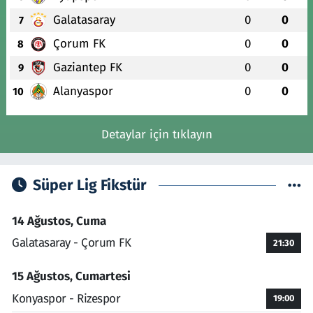
Galatasaray
0
0
7
Çorum FK
0
0
8
Gaziantep FK
0
0
9
Alanyaspor
0
0
10
Detaylar için tıklayın
Süper Lig Fikstür
14 Ağustos, Cuma
Galatasaray - Çorum FK
21:30
15 Ağustos, Cumartesi
Konyaspor - Rizespor
19:00