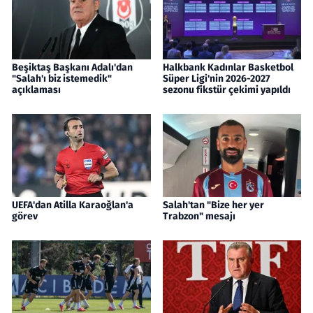
Beşiktaş Başkanı Adalı'dan
Halkbank Kadınlar Basketbol
"Salah'ı biz istemedik"
Süper Ligi'nin 2026-2027
açıklaması
sezonu fikstür çekimi yapıldı
UEFA'dan Atilla Karaoğlan'a
Salah'tan "Bize her yer
görev
Trabzon" mesajı