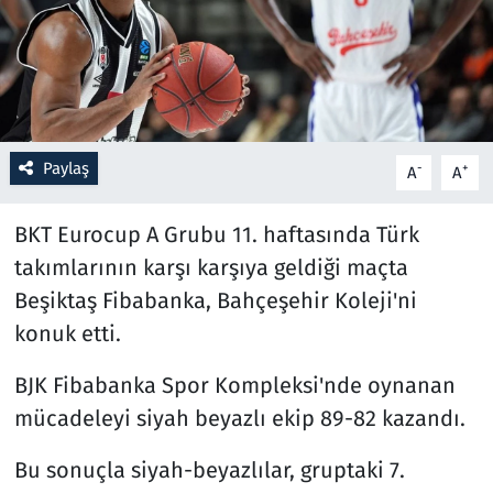
Resmi İlanlar
Rüya Tabirleri
Sağlık
Paylaş
-
+
A
A
Savunma Sanayi
BKT Eurocup A Grubu 11. haftasında Türk
takımlarının karşı karşıya geldiği maçta
Seçim 2023
Beşiktaş Fibabanka, Bahçeşehir Koleji'ni
konuk etti.
Spor
BJK Fibabanka Spor Kompleksi'nde oynanan
Teknoloji ve Bilim
mücadeleyi siyah beyazlı ekip 89-82 kazandı.
Televizyon
Bu sonuçla siyah-beyazlılar, gruptaki 7.