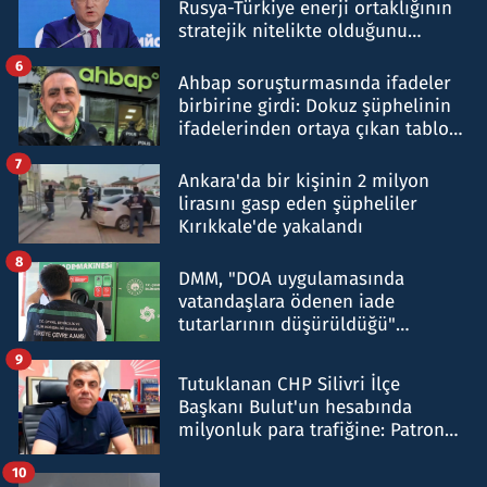
Rusya-Türkiye enerji ortaklığının
stratejik nitelikte olduğunu
belirtti
6
Ahbap soruşturmasında ifadeler
birbirine girdi: Dokuz şüphelinin
ifadelerinden ortaya çıkan tablo
şok etti
7
Ankara'da bir kişinin 2 milyon
lirasını gasp eden şüpheliler
Kırıkkale'de yakalandı
8
DMM, "DOA uygulamasında
vatandaşlara ödenen iade
tutarlarının düşürüldüğü"
iddiasını yalanladı
9
Tutuklanan CHP Silivri İlçe
Başkanı Bulut'un hesabında
milyonluk para trafiğine: Patron
talimat verdi, ben gönderdim
10