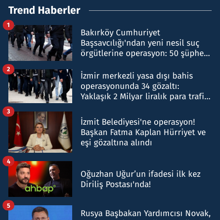
Trend Haberler
1
Bakırköy Cumhuriyet
Başsavcılığı'ndan yeni nesil suç
örgütlerine operasyon: 50 şüpheli
hakkında gözaltı kararı
2
İzmir merkezli yasa dışı bahis
operasyonunda 34 gözaltı:
Yaklaşık 2 Milyar liralık para trafiği
tespit edildi
3
İzmit Belediyesi'ne operasyon!
Başkan Fatma Kaplan Hürriyet ve
eşi gözaltına alındı
4
Oğuzhan Uğur’un ifadesi ilk kez
Diriliş Postası'nda!
5
Rusya Başbakan Yardımcısı Novak,