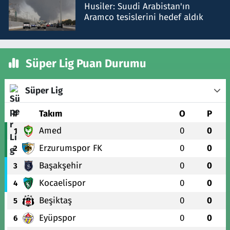
Husiler: Suudi Arabistan'ın
Aramco tesislerini hedef aldık
Süper Lig Puan Durumu
Süper Lig
#
Takım
O
P
Amed
0
0
1
Erzurumspor FK
0
0
2
Başakşehir
0
0
3
Kocaelispor
0
0
4
Beşiktaş
0
0
5
Eyüpspor
0
0
6