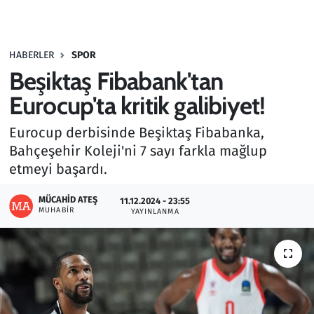
Gündem
HABERLER
SPOR
Haber
Beşiktaş Fibabank'tan
Kültür Sanat
Eurocup'ta kritik galibiyet!
Eurocup derbisinde Beşiktaş Fibabanka,
Kurumsal Haberler
Bahçeşehir Koleji'ni 7 sayı farkla mağlup
etmeyi başardı.
Lezzet Durağı
MÜCAHID ATEŞ
11.12.2024 - 23:55
Memur ve Kamu
MUHABIR
YAYINLANMA
Otomobil
Oyun
Ramazan