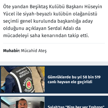
Öte yandan Beşiktaş Kulübü Başkanı Hüseyin
Yücel ile siyah-beyazlı kulübün olağanüstü
seçimli genel kurulunda başkanlığa aday
olduğunu açıklayan Serdal Adalı da
mücadeleyi saha kenarından takip etti.
Muhabir:
Mücahid Ateş
Gümrüklerde bu yıl 58 bin 519
canlı hayvan ele geçirildi
Salah'tan "Bize her yer Trabzon"