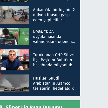
Dokuz şüphelinin
ifadelerinden ortaya
Ankara'da bir kişinin 2
çıkan tablo şok etti
milyon lirasını gasp
eden şüpheliler
Kırıkkale'de yakalandı
DMM, "DOA
uygulamasında
vatandaşlara ödenen
iade tutarlarının
düşürüldüğü" iddiasını
Tutuklanan CHP Silivri
yalanladı
İlçe Başkanı Bulut'un
hesabında milyonluk
para trafiğine: Patron
talimat verdi, ben
Husiler: Suudi
gönderdim
Arabistan'ın Aramco
tesislerini hedef aldık
Süper Lig Puan Durumu