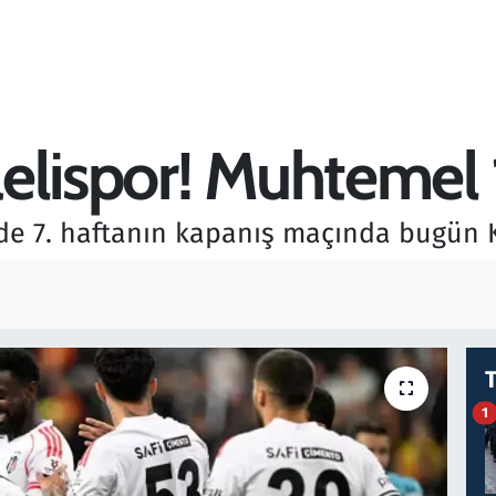
elispor! Muhtemel 1
'de 7. haftanın kapanış maçında bugün K
1