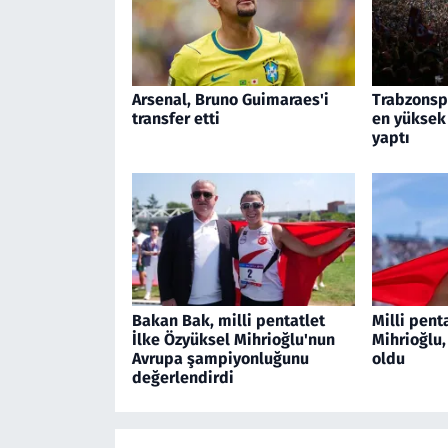
Arsenal, Bruno Guimaraes'i
Trabzonspo
transfer etti
en yüksek
yaptı
Bakan Bak, milli pentatlet
Milli pent
İlke Özyüksel Mihrioğlu'nun
Mihrioğlu
Avrupa şampiyonluğunu
oldu
değerlendirdi