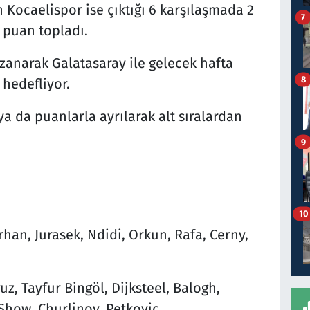
 Kocaelispor ise çıktığı 6 karşılaşmada 2
7
 puan topladı.
azanarak Galatasaray ile gelecek hafta
8
hedefliyor.
a da puanlarla ayrılarak alt sıralardan
9
10
han, Jurasek, Ndidi, Orkun, Rafa, Cerny,
, Tayfur Bingöl, Dijksteel, Balogh,
Show, Churlinov, Petkovic