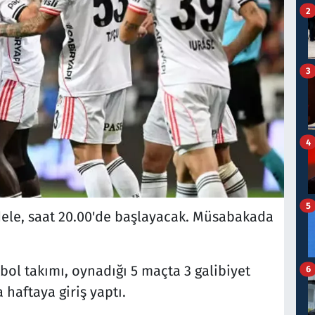
2
3
4
5
ele, saat 20.00'de başlayacak. Müsabakada
bol takımı, oynadığı 5 maçta 3 galibiyet
6
 haftaya giriş yaptı.