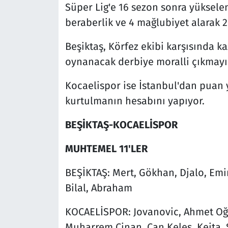
Süper Lig'e 16 sezon sonra yükselen
beraberlik ve 4 mağlubiyet alarak 2
Beşiktaş, Körfez ekibi karşısında k
oynanacak derbiye moralli çıkmayı 
Kocaelispor ise İstanbul'dan puan y
kurtulmanın hesabını yapıyor.
BEŞİKTAŞ-KOCAELİSPOR
MUHTEMEL 11'LER
BEŞİKTAŞ: Mert, Gökhan, Djalo, Emir
Bilal, Abraham
KOCAELİSPOR: Jovanovic, Ahmet Oğuz
Muharrem Cinan, Can Keleş, Keita, 