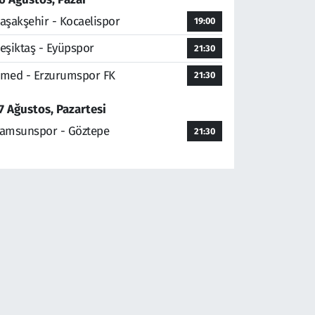
aşakşehir - Kocaelispor
19:00
eşiktaş - Eyüpspor
21:30
med - Erzurumspor FK
21:30
7 Ağustos, Pazartesi
amsunspor - Göztepe
21:30