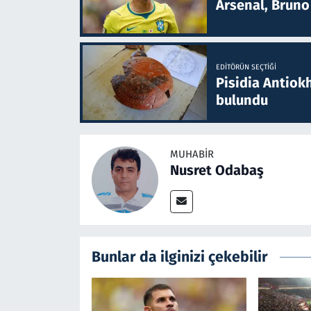
Arsenal, Bruno 
EDITÖRÜN SEÇTIĞI
Pisidia Antiokh
bulundu
MUHABIR
Nusret Odabaş
Bunlar da ilginizi çekebilir