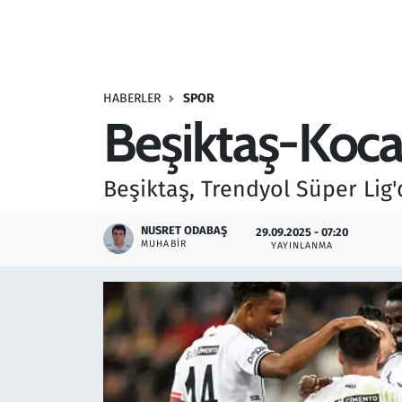
Resmi İlanlar
Rüya Tabirleri
HABERLER
SPOR
Beşiktaş-Koca
Sağlık
Savunma Sanayi
Beşiktaş, Trendyol Süper Lig
Seçim 2023
NUSRET ODABAŞ
29.09.2025 - 07:20
MUHABIR
YAYINLANMA
Spor
Teknoloji ve Bilim
Televizyon