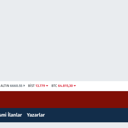
ALTIN
6660.55
BİST
13.779
BTC
64.815,30
mi İlanlar
Yazarlar