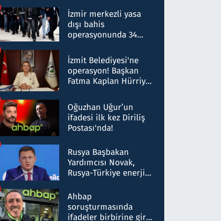
operasyon: 50 şüpheli
hakkında gözaltı kararı
İzmir merkezli yasa
dışı bahis
operasyonunda 34
gözaltı: Yaklaşık 2
Milyar liralık para
İzmit Belediyesi'ne
trafiği tespit edildi
operasyon! Başkan
Fatma Kaplan Hürriyet
ve eşi gözaltına alındı
Oğuzhan Uğur’un
ifadesi ilk kez Diriliş
Postası'nda!
Rusya Başbakan
Yardımcısı Novak,
Rusya-Türkiye enerji
ortaklığının stratejik
nitelikte olduğunu
Ahbap
belirtti
soruşturmasında
ifadeler birbirine girdi: