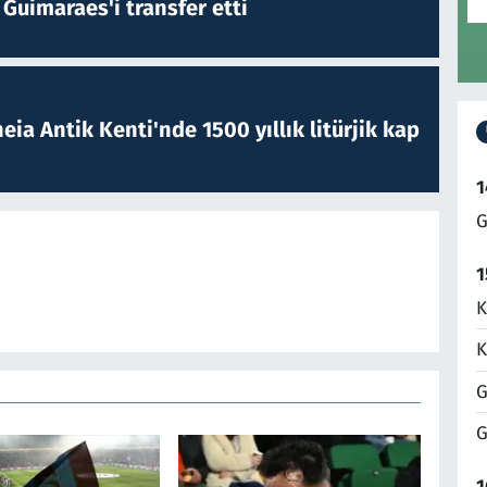
Guimaraes'i transfer etti
eia Antik Kenti'nde 1500 yıllık litürjik kap
1
G
1
K
K
G
G
1