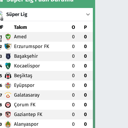
Süper Lig
#
Takım
O
P
Amed
0
0
1
Erzurumspor FK
0
0
2
Başakşehir
0
0
3
Kocaelispor
0
0
4
Beşiktaş
0
0
5
Eyüpspor
0
0
6
Galatasaray
0
0
7
Çorum FK
0
0
8
Gaziantep FK
0
0
9
Alanyaspor
0
0
0