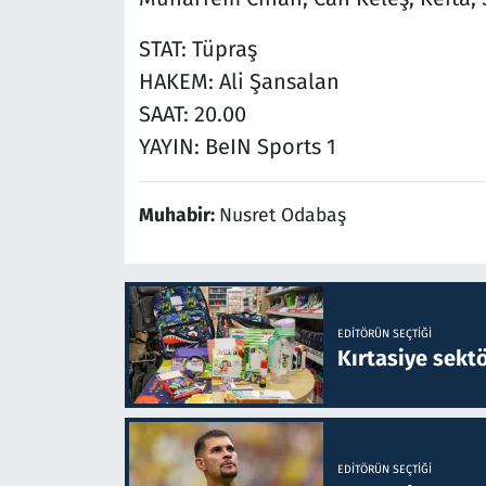
STAT: Tüpraş
HAKEM: Ali Şansalan
SAAT: 20.00
YAYIN: BeIN Sports 1
Muhabir:
Nusret Odabaş
EDITÖRÜN SEÇTIĞI
Kırtasiye sekt
EDITÖRÜN SEÇTIĞI