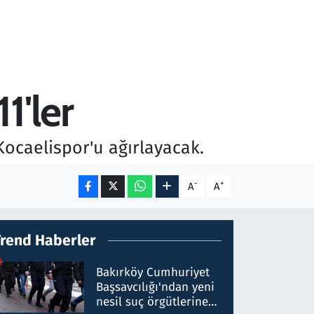
1'ler
ocaelispor'u ağırlayacak.
-
+
A
A
Trend Haberler
Bakırköy Cumhuriyet
Başsavcılığı'ndan yeni
nesil suç örgütlerine