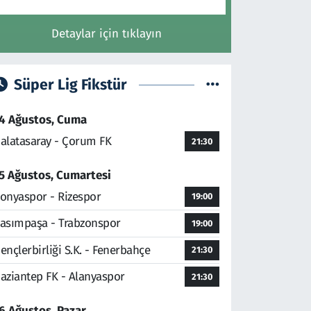
Detaylar için tıklayın
Süper Lig Fikstür
4 Ağustos, Cuma
alatasaray - Çorum FK
21:30
5 Ağustos, Cumartesi
onyaspor - Rizespor
19:00
asımpaşa - Trabzonspor
19:00
ençlerbirliği S.K. - Fenerbahçe
21:30
aziantep FK - Alanyaspor
21:30
6 Ağustos, Pazar