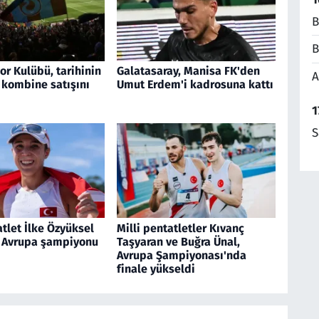
B
B
r Kulübü, tarihinin
Galatasaray, Manisa FK'den
A
 kombine satışını
Umut Erdem'i kadrosuna kattı
1
S
atlet İlke Özyüksel
Milli pentatletler Kıvanç
, Avrupa şampiyonu
Taşyaran ve Buğra Ünal,
Avrupa Şampiyonası'nda
finale yükseldi