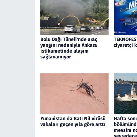
Bolu Dağı Tüneli'nde araç
TEKNOFEST
yangını nedeniyle Ankara
ziyaretçi 
istikametinde ulaşım
sağlanamıyor
Yunanistan'da Batı Nil virüsü
Hafta son
vakaları geçen yıla göre arttı
bölümünde
mevsim no
seyredec