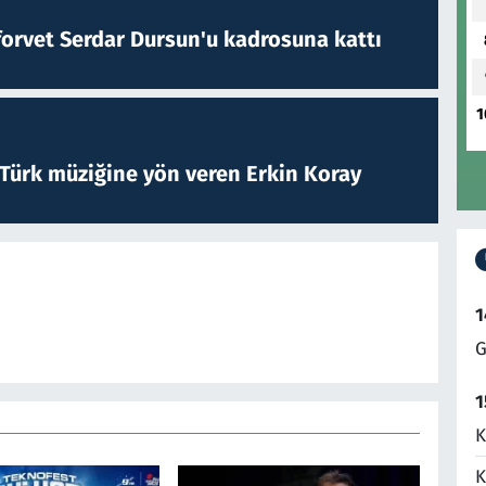
forvet Serdar Dursun'u kadrosuna kattı
1
 Türk müziğine yön veren Erkin Koray
1
G
1
K
K