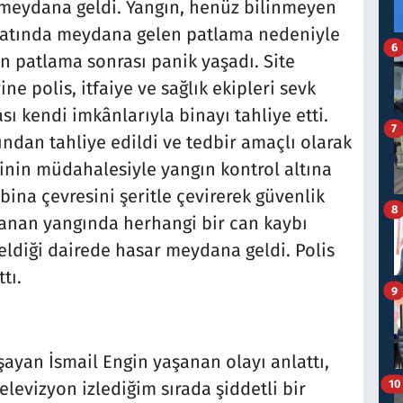
 meydana geldi. Yangın, henüz bilinmeyen
i katında meydana gelen patlama nedeniyle
6
n patlama sonrası panik yaşadı. Site
ne polis, itfaiye ve sağlık ekipleri sevk
sı kendi imkânlarıyla binayı tahliye etti.
7
afından tahliye edildi ve tedbir amaçlı olarak
erinin müdahalesiyle yangın kontrol altına
bina çevresini şeritle çevirerek güvenlik
8
aşanan yangında herhangi bir can kaybı
diği dairede hasar meydana geldi. Polis
tı.
9
ayan İsmail Engin yaşanan olayı anlattı,
10
elevizyon izlediğim sırada şiddetli bir