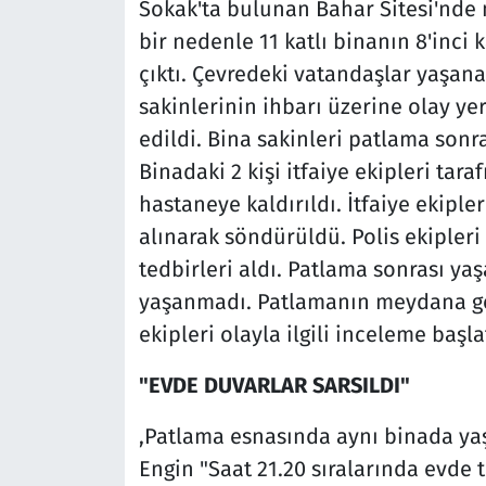
Sokak'ta bulunan Bahar Sitesi'nde
bir nedenle 11 katlı binanın 8'inc
çıktı. Çevredeki vatandaşlar yaşana
sakinlerinin ihbarı üzerine olay yeri
edildi. Bina sakinleri patlama sonra
Binadaki 2 kişi itfaiye ekipleri tar
hastaneye kaldırıldı. İtfaiye ekipl
alınarak söndürüldü. Polis ekipleri 
tedbirleri aldı. Patlama sonrası y
yaşanmadı. Patlamanın meydana gel
ekipleri olayla ilgili inceleme başlat
"EVDE DUVARLAR SARSILDI"
,Patlama esnasında aynı binada yaş
Engin "Saat 21.20 sıralarında evde t