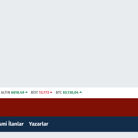
ALTIN
6618.49
BİST
13.773
BTC
65.130,04
mi İlanlar
Yazarlar