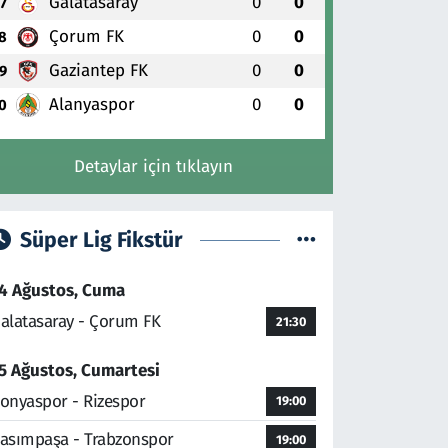
Galatasaray
0
0
7
Çorum FK
0
0
8
Gaziantep FK
0
0
9
Alanyaspor
0
0
0
Detaylar için tıklayın
Süper Lig Fikstür
4 Ağustos, Cuma
alatasaray - Çorum FK
21:30
5 Ağustos, Cumartesi
onyaspor - Rizespor
19:00
asımpaşa - Trabzonspor
19:00