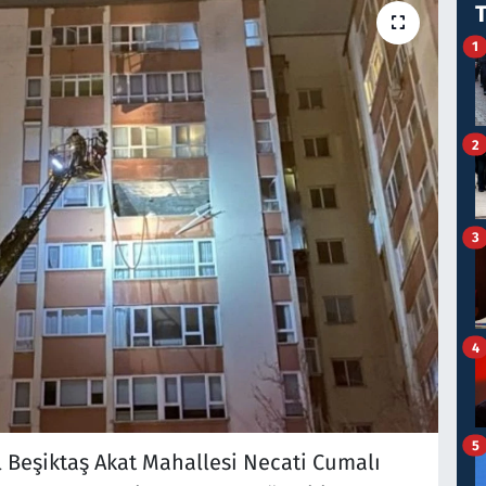
1
2
3
4
5
ul Beşiktaş Akat Mahallesi Necati Cumalı