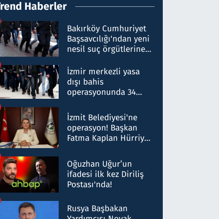
Trend Haberler
Bakırköy Cumhuriyet
Başsavcılığı'ndan yeni
nesil suç örgütlerine
operasyon: 50 şüpheli
hakkında gözaltı kararı
İzmir merkezli yasa
dışı bahis
operasyonunda 34
gözaltı: Yaklaşık 2
Milyar liralık para
İzmit Belediyesi'ne
trafiği tespit edildi
operasyon! Başkan
Fatma Kaplan Hürriyet
ve eşi gözaltına alındı
Oğuzhan Uğur’un
ifadesi ilk kez Diriliş
Postası'nda!
Rusya Başbakan
Yardımcısı Novak,