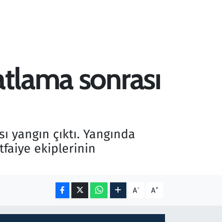
atlama sonrası
sı yangın çıktı. Yangında
tfaiye ekiplerinin
-
+
A
A