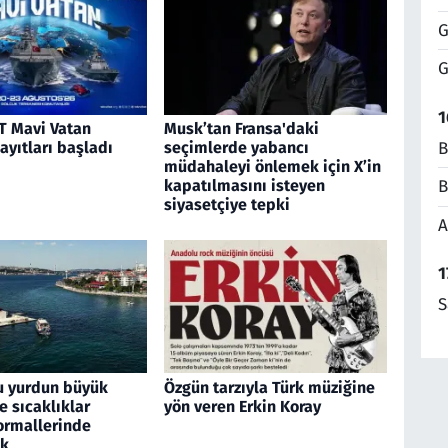
G
G
1
 Mavi Vatan
Musk’tan Fransa'daki
B
kayıtları başladı
seçimlerde yabancı
müdahaleyi önlemek için X’in
kapatılmasını isteyen
B
siyasetçiye tepki
A
1
S
u yurdun büyük
Özgün tarzıyla Türk müziğine
 sıcaklıklar
yön veren Erkin Koray
rmallerinde
ek