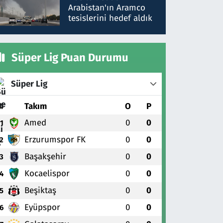
gönderdim
Arabistan'ın Aramco
tesislerini hedef aldık
Süper Lig Puan Durumu
Süper Lig
#
Takım
O
P
Amed
0
0
1
Erzurumspor FK
0
0
2
Başakşehir
0
0
3
Kocaelispor
0
0
4
Beşiktaş
0
0
5
Eyüpspor
0
0
6