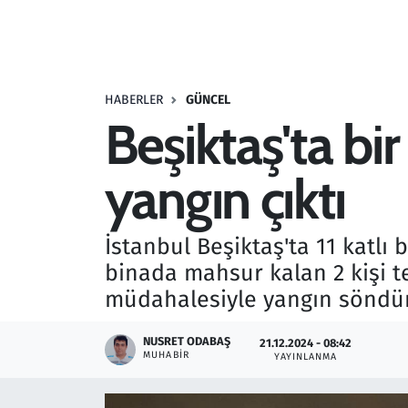
Resmi İlanlar
Rüya Tabirleri
HABERLER
GÜNCEL
Beşiktaş'ta bi
Sağlık
yangın çıktı
Savunma Sanayi
Seçim 2023
İstanbul Beşiktaş'ta 11 katlı 
binada mahsur kalan 2 kişi te
Spor
müdahalesiyle yangın söndü
Teknoloji ve Bilim
NUSRET ODABAŞ
21.12.2024 - 08:42
MUHABIR
YAYINLANMA
Televizyon