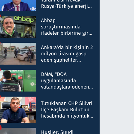
Rusya-Türkiye enerji
ortaklığının stratejik
nitelikte olduğunu
Ahbap
belirtti
soruşturmasında
ifadeler birbirine girdi:
Dokuz şüphelinin
ifadelerinden ortaya
Ankara'da bir kişinin 2
çıkan tablo şok etti
milyon lirasını gasp
eden şüpheliler
Kırıkkale'de yakalandı
DMM, "DOA
uygulamasında
vatandaşlara ödenen
iade tutarlarının
düşürüldüğü" iddiasını
Tutuklanan CHP Silivri
yalanladı
İlçe Başkanı Bulut'un
hesabında milyonluk
para trafiğine: Patron
talimat verdi, ben
Husiler: Suudi