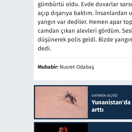
gümbürtü oldu. Evde duvarlar sarsı
açıp dışarıya baktım. İnsanlardan 
yangın var dediler. Hemen apar topa
camdan çıkan alevleri gördüm. Ses
düşünerek polis geldi. Bizde yangın
dedi.
Muhabir:
Nusret Odabaş
EDITÖRÜN SEÇTIĞI
Yunanistan'da B
arttı