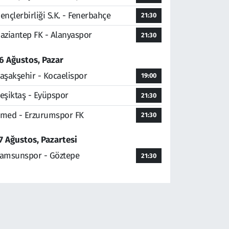
ençlerbirliği S.K. - Fenerbahçe
21:30
aziantep FK - Alanyaspor
21:30
6 Ağustos, Pazar
aşakşehir - Kocaelispor
19:00
eşiktaş - Eyüpspor
21:30
med - Erzurumspor FK
21:30
7 Ağustos, Pazartesi
amsunspor - Göztepe
21:30