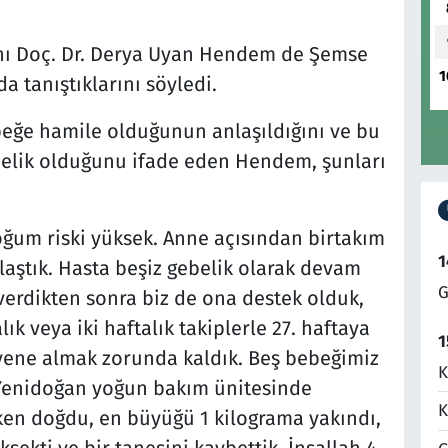
nı Doç. Dr. Derya Uyan Hendem de Şemse
1
a tanıştıklarını söyledi.
beğe hamile olduğunun anlaşıldığını ve bu
elik olduğunu ifade eden Hendem, şunları
oğum riski yüksek. Anne açısından birtakım
1
ylaştık. Hasta beşiz gebelik olarak devam
G
 verdikten sonra biz de ona destek olduk,
ık veya iki haftalık takiplerle 27. haftaya
1
aryene almak zorunda kaldık. Beş bebeğimiz
K
 Yenidoğan yoğun bakım ünitesinde
K
rken doğdu, en büyüğü 1 kilograma yakındı,