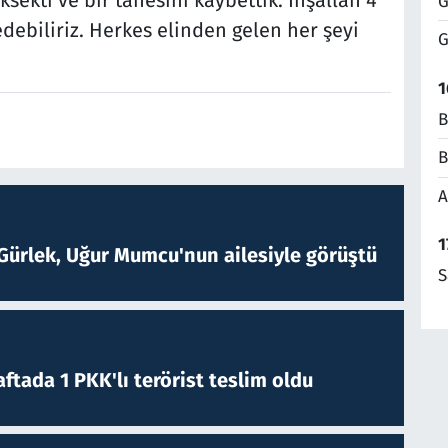
sekti ve bir tanesini kaybettik. İnşallah 4
G
edebiliriz. Herkes elinden gelen her şeyi
G
1
B
B
A
1
Gürlek, Uğur Mumcu'nun ailesiyle görüştü
S
ftada 1 PKK'lı terörist teslim oldu