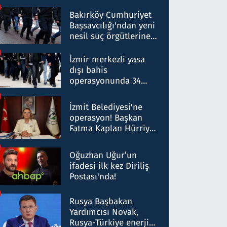
Bakırköy Cumhuriyet
Başsavcılığı'ndan yeni
nesil suç örgütlerine
operasyon: 50 şüpheli
hakkında gözaltı kararı
İzmir merkezli yasa
dışı bahis
operasyonunda 34
gözaltı: Yaklaşık 2
Milyar liralık para
İzmit Belediyesi'ne
trafiği tespit edildi
operasyon! Başkan
Fatma Kaplan Hürriyet
ve eşi gözaltına alındı
Oğuzhan Uğur’un
ifadesi ilk kez Diriliş
Postası'nda!
Rusya Başbakan
Yardımcısı Novak,
Rusya-Türkiye enerji