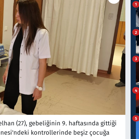
1
2
3
4
5
han (27), gebeliğinin 9. haftasında gittiği
anesi'ndeki kontrollerinde beşiz çocuğa