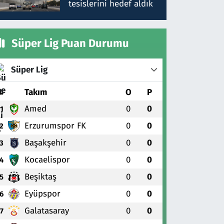
tesislerini hedef aldık
Süper Lig Puan Durumu
Süper Lig
#
Takım
O
P
Amed
0
0
1
Erzurumspor FK
0
0
2
Başakşehir
0
0
3
Kocaelispor
0
0
4
Beşiktaş
0
0
5
Eyüpspor
0
0
6
Galatasaray
0
0
7