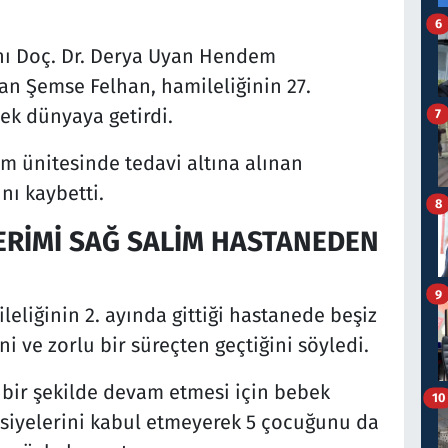
6
nı Doç. Dr. Derya Uyan Hendem
an Şemse Felhan, hamileliğinin 27.
bek dünyaya getirdi.
7
 ünitesinde tedavi altına alınan
nı kaybetti.
8
RİMİ SAĞ SALİM HASTANEDEN
9
eliğinin 2. ayında gittiği hastanede beşiz
 ve zorlu bir süreçten geçtiğini söyledi.
 bir şekilde devam etmesi için bebek
10
vsiyelerini kabul etmeyerek 5 çocuğunu da