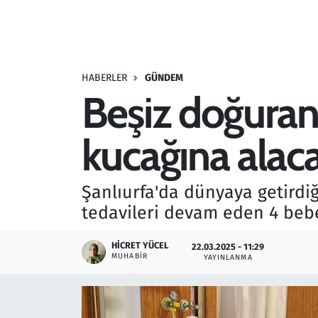
Resmi İlanlar
Rüya Tabirleri
HABERLER
GÜNDEM
Beşiz doğuran
Sağlık
kucağına alaca
Savunma Sanayi
Seçim 2023
Şanlıurfa'da dünyaya getird
tedavileri devam eden 4 bebeğ
Spor
HICRET YÜCEL
22.03.2025 - 11:29
Teknoloji ve Bilim
MUHABIR
YAYINLANMA
Televizyon