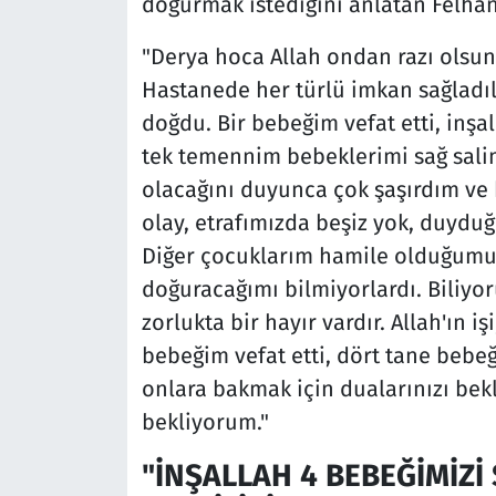
doğurmak istediğini anlatan Felhan
"Derya hoca Allah ondan razı olsun
Hastanede her türlü imkan sağladıl
doğdu. Bir bebeğim vefat etti, inşa
tek temennim bebeklerimi sağ sal
olacağını duyunca çok şaşırdım ve 
olay, etrafımızda beşiz yok, duyduğ
Diğer çocuklarım hamile olduğumu 
doğuracağımı bilmiyorlardı. Biliyo
zorlukta bir hayır vardır. Allah'ın i
bebeğim vefat etti, dört tane bebeğ
onlara bakmak için dualarınızı bek
bekliyorum."
"İNŞALLAH 4 BEBEĞİMİZİ