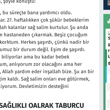
, şöyle konuştu:
, bu süreçte bana yardımcı oldu.
ar. 27. haftalıkken çok şükür bebeklerim
llah kalanlar sağ salim kurtulur. Şu anda
im hastaneden çıkarmak. Beşiz çocuğum
korktum. Herkes şaşırdı, çünkü nadir bir
umuz bir durum değil. Eşim de şaşırdı.
biliyorlar ama bu kadar bebek
rum, anlıyorum zor olacağını ama her
şi, Allah yardım eder inşallah bize. Şu an bir
im kaldı. Sağ salim onları eve götürmek,
liyorum. Devletimizin desteğini
 SAĞLIKLI OALRAK TABURCU