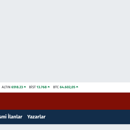
ALTIN
6518.23
BİST
13.768
BTC
64.602,05
mi İlanlar
Yazarlar