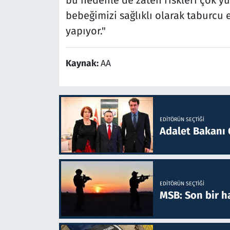
bu nedenle de zaten riskleri çok yük
bebeğimizi sağlıklı olarak taburcu 
yapıyor."
Kaynak:
AA
EDITÖRÜN SEÇTIĞI
Adalet Bakanı 
EDITÖRÜN SEÇTIĞI
MSB: Son bir ha