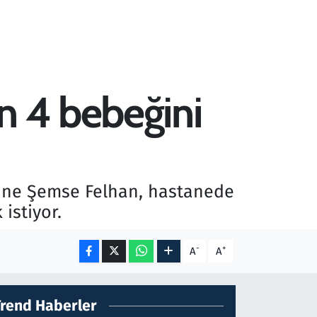
n 4 bebeğini
anne Şemse Felhan, hastanede
istiyor.
-
+
A
A
Trend Haberler