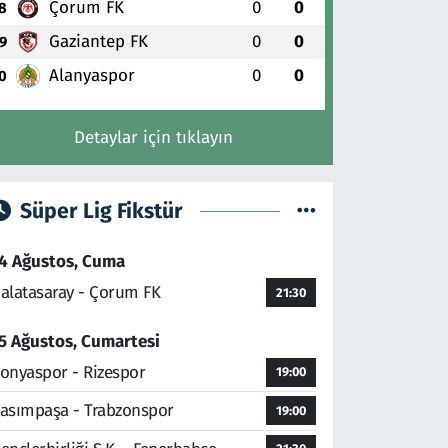
Çorum FK
0
0
8
Gaziantep FK
0
0
9
Alanyaspor
0
0
0
Detaylar için tıklayın
Süper Lig Fikstür
4 Ağustos, Cuma
alatasaray - Çorum FK
21:30
5 Ağustos, Cumartesi
onyaspor - Rizespor
19:00
asımpaşa - Trabzonspor
19:00