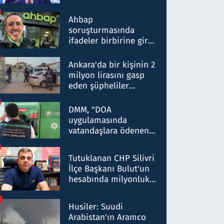
ortaklığının stratejik
nitelikte olduğunu
Ahbap
belirtti
soruşturmasında
ifadeler birbirine girdi:
Dokuz şüphelinin
ifadelerinden ortaya
Ankara'da bir kişinin 2
çıkan tablo şok etti
milyon lirasını gasp
eden şüpheliler
Kırıkkale'de yakalandı
DMM, "DOA
uygulamasında
vatandaşlara ödenen
iade tutarlarının
düşürüldüğü" iddiasını
Tutuklanan CHP Silivri
yalanladı
İlçe Başkanı Bulut'un
hesabında milyonluk
para trafiğine: Patron
talimat verdi, ben
Husiler: Suudi
gönderdim
Arabistan'ın Aramco