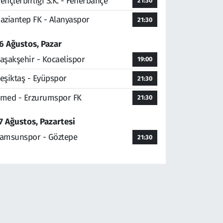
ençlerbirliği S.K. - Fenerbahçe
21:30
aziantep FK - Alanyaspor
21:30
6 Ağustos, Pazar
aşakşehir - Kocaelispor
19:00
eşiktaş - Eyüpspor
21:30
med - Erzurumspor FK
21:30
7 Ağustos, Pazartesi
amsunspor - Göztepe
21:30