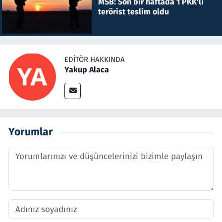
MSB: Son bir haftada 1 PKK'lı
terörist teslim oldu
EDITÖR HAKKINDA
Yakup Alaca
Yorumlar