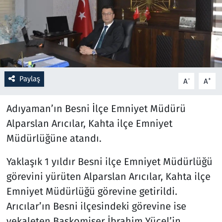
Resmi İlanlar
Rüya Tabirleri
Sağlık
Paylaş
-
+
A
A
Savunma Sanayi
Adıyaman’ın Besni İlçe Emniyet Müdürü
Alparslan Arıcılar, Kahta ilçe Emniyet
Seçim 2023
Müdürlüğüne atandı.
Spor
Yaklaşık 1 yıldır Besni ilçe Emniyet Müdürlüğü
Teknoloji ve Bilim
görevini yürüten Alparslan Arıcılar, Kahta ilçe
Emniyet Müdürlüğü görevine getirildi.
Televizyon
Arıcılar’ın Besni ilçesindeki görevine ise
vekaleten Başkomiser İbrahim Yücel’in