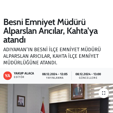
Gündem
Besni Emniyet Müdürü
Haber
Alparslan Arıcılar, Kahta’ya
Kültür Sanat
atandı
Kurumsal Haberler
ADIYAMAN’IN BESNİ İLÇE EMNİYET MÜDÜRÜ
ALPARSLAN ARICILAR, KAHTA İLÇE EMNİYET
Lezzet Durağı
MÜDÜRLÜĞÜNE ATANDI.
Memur ve Kamu
YAKUP ALACA
08.12.2024 - 12:05
08.12.2024 - 13:00
EDITÖR
YAYINLANMA
GÜNCELLEME
Otomobil
Oyun
Ramazan