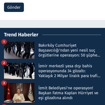
Gönder
Trend Haberler
1
Bakırköy Cumhuriyet
Başsavcılığı'ndan yeni nesil suç
örgütlerine operasyon: 50 şüpheli
hakkında gözaltı kararı
2
İzmir merkezli yasa dışı bahis
operasyonunda 34 gözaltı:
Yaklaşık 2 Milyar liralık para trafiği
tespit edildi
3
İzmit Belediyesi'ne operasyon!
Başkan Fatma Kaplan Hürriyet ve
eşi gözaltına alındı