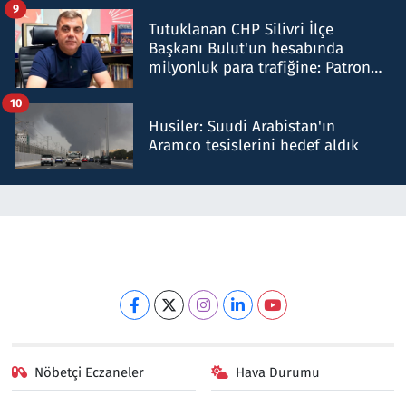
9
Tutuklanan CHP Silivri İlçe
Başkanı Bulut'un hesabında
milyonluk para trafiğine: Patron
talimat verdi, ben gönderdim
10
Husiler: Suudi Arabistan'ın
Aramco tesislerini hedef aldık
Nöbetçi Eczaneler
Hava Durumu