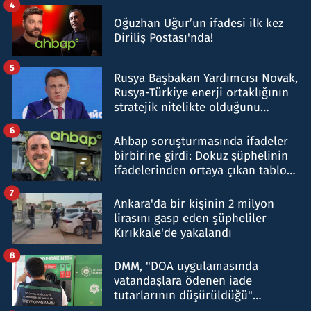
4
Oğuzhan Uğur’un ifadesi ilk kez
Diriliş Postası'nda!
5
Rusya Başbakan Yardımcısı Novak,
Rusya-Türkiye enerji ortaklığının
stratejik nitelikte olduğunu
belirtti
6
Ahbap soruşturmasında ifadeler
birbirine girdi: Dokuz şüphelinin
ifadelerinden ortaya çıkan tablo
şok etti
7
Ankara'da bir kişinin 2 milyon
lirasını gasp eden şüpheliler
Kırıkkale'de yakalandı
8
DMM, "DOA uygulamasında
vatandaşlara ödenen iade
tutarlarının düşürüldüğü"
iddiasını yalanladı