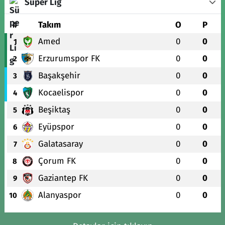
Süper Lig
#
Takım
O
P
Amed
0
0
1
Erzurumspor FK
0
0
2
Başakşehir
0
0
3
Kocaelispor
0
0
4
Beşiktaş
0
0
5
Eyüpspor
0
0
6
Galatasaray
0
0
7
Çorum FK
0
0
8
Gaziantep FK
0
0
9
Alanyaspor
0
0
10