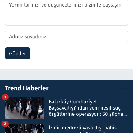
Gönder
Trend Haberler
1
Bakırköy Cumhuriyet
Başsavcılığı'ndan yeni nesil suç
örgütlerine operasyon: 50 şüpheli
hakkında gözaltı kararı
2
İzmir merkezli yasa dışı bahis