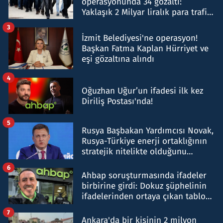
operasyonunda 34 gözaltı:
Yaklaşık 2 Milyar liralık para trafiği
tespit edildi
3
İzmit Belediyesi'ne operasyon!
Başkan Fatma Kaplan Hürriyet ve
eşi gözaltına alındı
4
Oğuzhan Uğur’un ifadesi ilk kez
Diriliş Postası'nda!
5
Rusya Başbakan Yardımcısı Novak,
Rusya-Türkiye enerji ortaklığının
stratejik nitelikte olduğunu
belirtti
6
Ahbap soruşturmasında ifadeler
birbirine girdi: Dokuz şüphelinin
ifadelerinden ortaya çıkan tablo
şok etti
7
Ankara'da bir kişinin 2 milyon