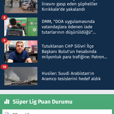
lirasını gasp eden şüpheliler
Kırıkkale'de yakalandı
8
DMM, "DOA uygulamasında
vatandaşlara ödenen iade
tutarlarının düşürüldüğü"
iddiasını yalanladı
9
Tutuklanan CHP Silivri İlçe
Başkanı Bulut'un hesabında
milyonluk para trafiğine: Patron
talimat verdi, ben gönderdim
10
Husiler: Suudi Arabistan'ın
Aramco tesislerini hedef aldık
Süper Lig Puan Durumu