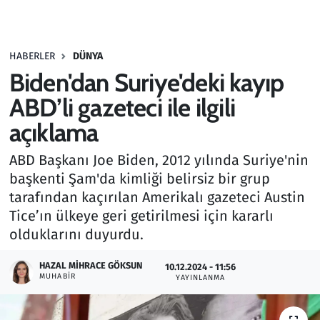
Gündem
HABERLER
DÜNYA
Haber
Biden'dan Suriye'deki kayıp
Kültür Sanat
ABD’li gazeteci ile ilgili
açıklama
Kurumsal Haberler
ABD Başkanı Joe Biden, 2012 yılında Suriye'nin
Lezzet Durağı
başkenti Şam'da kimliği belirsiz bir grup
tarafından kaçırılan Amerikalı gazeteci Austin
Memur ve Kamu
Tice’ın ülkeye geri getirilmesi için kararlı
olduklarını duyurdu.
Otomobil
HAZAL MIHRACE GÖKSUN
10.12.2024 - 11:56
MUHABIR
Oyun
YAYINLANMA
Ramazan