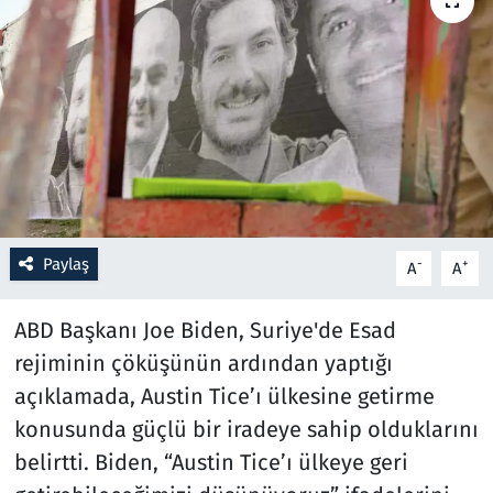
Resmi İlanlar
Rüya Tabirleri
Sağlık
Savunma Sanayi
Paylaş
-
+
A
A
Seçim 2023
ABD Başkanı Joe Biden, Suriye'de Esad
Spor
rejiminin çöküşünün ardından yaptığı
Teknoloji ve Bilim
açıklamada, Austin Tice’ı ülkesine getirme
konusunda güçlü bir iradeye sahip olduklarını
Televizyon
belirtti. Biden, “Austin Tice’ı ülkeye geri