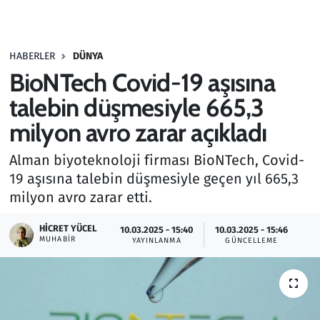
Gündem
HABERLER
DÜNYA
Haber
BioNTech Covid-19 aşısına
Kültür Sanat
talebin düşmesiyle 665,3
milyon avro zarar açıkladı
Kurumsal Haberler
Alman biyoteknoloji firması BioNTech, Covid-
Lezzet Durağı
19 aşısına talebin düşmesiyle geçen yıl 665,3
milyon avro zarar etti.
Memur ve Kamu
HICRET YÜCEL
10.03.2025 - 15:40
10.03.2025 - 15:46
MUHABIR
YAYINLANMA
GÜNCELLEME
Otomobil
Oyun
Ramazan