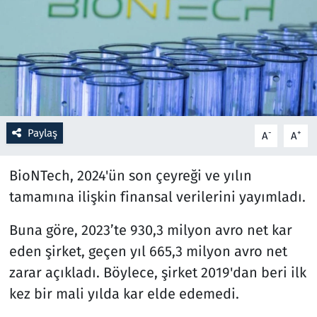
Resmi İlanlar
Rüya Tabirleri
Sağlık
Paylaş
-
+
A
A
Savunma Sanayi
BioNTech, 2024'ün son çeyreği ve yılın
Seçim 2023
tamamına ilişkin finansal verilerini yayımladı.
Spor
Buna göre, 2023’te 930,3 milyon avro net kar
Teknoloji ve Bilim
eden şirket, geçen yıl 665,3 milyon avro net
zarar açıkladı. Böylece, şirket 2019'dan beri ilk
Televizyon
kez bir mali yılda kar elde edemedi.