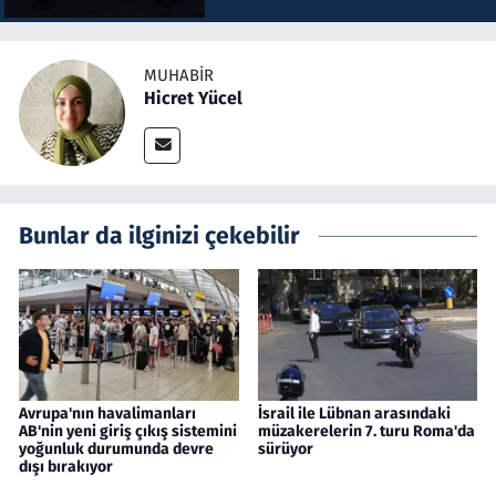
MUHABIR
Hicret Yücel
Bunlar da ilginizi çekebilir
Avrupa'nın havalimanları
İsrail ile Lübnan arasındaki
AB'nin yeni giriş çıkış sistemini
müzakerelerin 7. turu Roma'da
yoğunluk durumunda devre
sürüyor
dışı bırakıyor