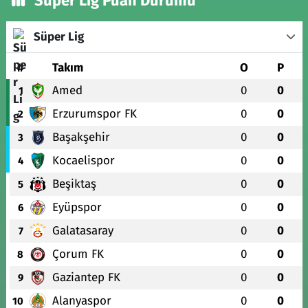
Süper Lig Puan Durumu
Süper Lig
#
Takım
O
P
Amed
0
0
1
Erzurumspor FK
0
0
2
Başakşehir
0
0
3
Kocaelispor
0
0
4
Beşiktaş
0
0
5
Eyüpspor
0
0
6
Galatasaray
0
0
7
Çorum FK
0
0
8
Gaziantep FK
0
0
9
Alanyaspor
0
0
10