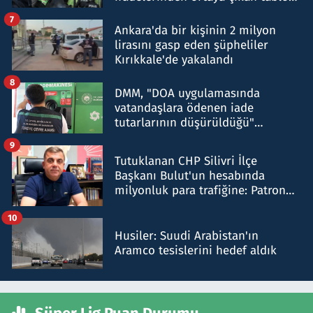
şok etti
7
Ankara'da bir kişinin 2 milyon
lirasını gasp eden şüpheliler
Kırıkkale'de yakalandı
8
DMM, "DOA uygulamasında
vatandaşlara ödenen iade
tutarlarının düşürüldüğü"
iddiasını yalanladı
9
Tutuklanan CHP Silivri İlçe
Başkanı Bulut'un hesabında
milyonluk para trafiğine: Patron
talimat verdi, ben gönderdim
10
Husiler: Suudi Arabistan'ın
Aramco tesislerini hedef aldık