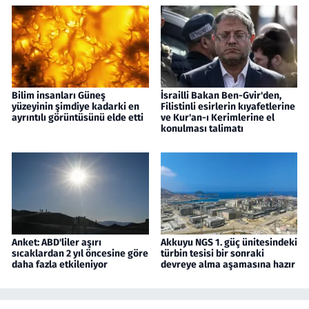
Bilim insanları Güneş
İsrailli Bakan Ben-Gvir'den,
yüzeyinin şimdiye kadarki en
Filistinli esirlerin kıyafetlerine
ayrıntılı görüntüsünü elde etti
ve Kur'an-ı Kerimlerine el
konulması talimatı
Anket: ABD'liler aşırı
Akkuyu NGS 1. güç ünitesindeki
sıcaklardan 2 yıl öncesine göre
türbin tesisi bir sonraki
daha fazla etkileniyor
devreye alma aşamasına hazır