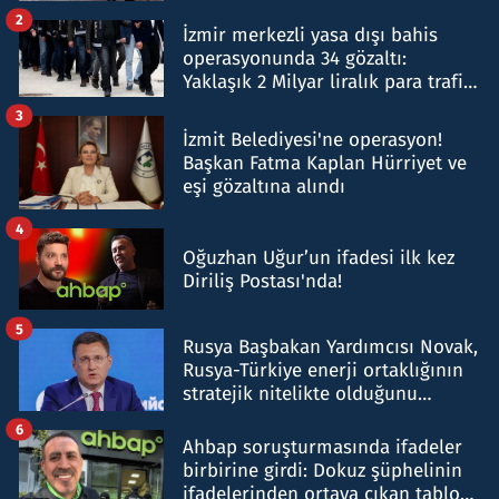
hakkında gözaltı kararı
2
İzmir merkezli yasa dışı bahis
operasyonunda 34 gözaltı:
Yaklaşık 2 Milyar liralık para trafiği
tespit edildi
3
İzmit Belediyesi'ne operasyon!
Başkan Fatma Kaplan Hürriyet ve
eşi gözaltına alındı
4
Oğuzhan Uğur’un ifadesi ilk kez
Diriliş Postası'nda!
5
Rusya Başbakan Yardımcısı Novak,
Rusya-Türkiye enerji ortaklığının
stratejik nitelikte olduğunu
belirtti
6
Ahbap soruşturmasında ifadeler
birbirine girdi: Dokuz şüphelinin
ifadelerinden ortaya çıkan tablo