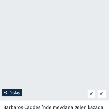
Resmi İlanlar
Rüya Tabirleri
Sağlık
Savunma Sanayi
Seçim 2023
Spor
Teknoloji ve Bilim
Paylaş
-
+
A
A
Televizyon
Barbaros Caddesi’nde meydana gelen kazada,