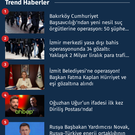
Trend Haberler
1
Bakırköy Cumhuriyet
Başsavcılığı'ndan yeni nesil suç
örgütlerine operasyon: 50 şüpheli
hakkında gözaltı kararı
2
İzmir merkezli yasa dışı bahis
operasyonunda 34 gözaltı:
Yaklaşık 2 Milyar liralık para trafiği
tespit edildi
3
İzmit Belediyesi'ne operasyon!
Başkan Fatma Kaplan Hürriyet ve
eşi gözaltına alındı
4
Oğuzhan Uğur’un ifadesi ilk kez
Diriliş Postası'nda!
5
Rusya Başbakan Yardımcısı Novak,
Rusya-Türkiye enerji ortaklığının