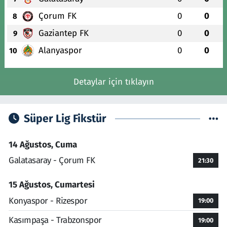
Çorum FK
0
0
8
Gaziantep FK
0
0
9
Alanyaspor
0
0
10
Detaylar için tıklayın
Süper Lig Fikstür
14 Ağustos, Cuma
Galatasaray - Çorum FK
21:30
15 Ağustos, Cumartesi
Konyaspor - Rizespor
19:00
Kasımpaşa - Trabzonspor
19:00