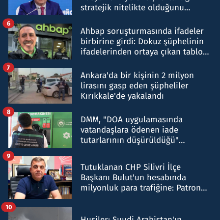
stratejik nitelikte olduğunu
belirtti
6
Ahbap soruşturmasında ifadeler
birbirine girdi: Dokuz şüphelinin
ifadelerinden ortaya çıkan tablo
şok etti
7
Ankara'da bir kişinin 2 milyon
lirasını gasp eden şüpheliler
Kırıkkale'de yakalandı
8
DMM, "DOA uygulamasında
vatandaşlara ödenen iade
tutarlarının düşürüldüğü"
iddiasını yalanladı
9
Tutuklanan CHP Silivri İlçe
Başkanı Bulut'un hesabında
milyonluk para trafiğine: Patron
talimat verdi, ben gönderdim
10
Husiler: Suudi Arabistan'ın