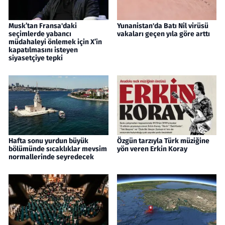
Musk’tan Fransa'daki
Yunanistan'da Batı Nil virüsü
seçimlerde yabancı
vakaları geçen yıla göre arttı
müdahaleyi önlemek için X’in
kapatılmasını isteyen
siyasetçiye tepki
Hafta sonu yurdun büyük
Özgün tarzıyla Türk müziğine
bölümünde sıcaklıklar mevsim
yön veren Erkin Koray
normallerinde seyredecek