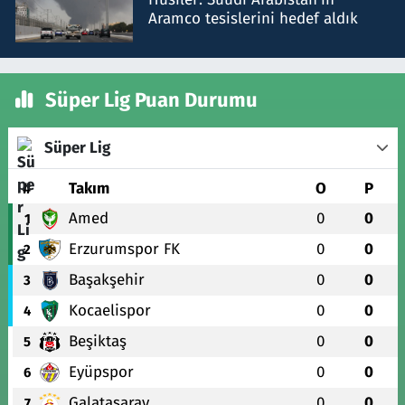
Aramco tesislerini hedef aldık
Süper Lig Puan Durumu
Süper Lig
#
Takım
O
P
Amed
0
0
1
Erzurumspor FK
0
0
2
Başakşehir
0
0
3
Kocaelispor
0
0
4
Beşiktaş
0
0
5
Eyüpspor
0
0
6
Galatasaray
0
0
7