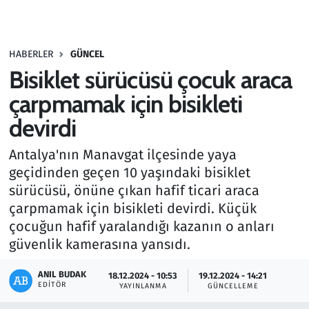
Gündem
HABERLER
GÜNCEL
Haber
Bisiklet sürücüsü çocuk araca
Kültür Sanat
çarpmamak için bisikleti
devirdi
Kurumsal Haberler
Antalya'nın Manavgat ilçesinde yaya
Lezzet Durağı
geçidinden geçen 10 yaşındaki bisiklet
sürücüsü, önüne çıkan hafif ticari araca
Memur ve Kamu
çarpmamak için bisikleti devirdi. Küçük
çocuğun hafif yaralandığı kazanın o anları
Otomobil
güvenlik kamerasına yansıdı.
Oyun
ANIL BUDAK
18.12.2024 - 10:53
19.12.2024 - 14:21
EDITÖR
YAYINLANMA
GÜNCELLEME
Ramazan