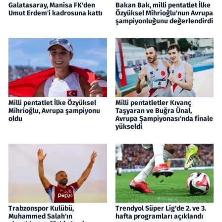
Galatasaray, Manisa FK'den
Bakan Bak, milli pentatlet İlke
Umut Erdem'i kadrosuna kattı
Özyüksel Mihrioğlu'nun Avrupa
şampiyonluğunu değerlendirdi
Milli pentatlet İlke Özyüksel
Milli pentatletler Kıvanç
Mihrioğlu, Avrupa şampiyonu
Taşyaran ve Buğra Ünal,
oldu
Avrupa Şampiyonası'nda finale
yükseldi
Trabzonspor Kulübü,
Trendyol Süper Lig'de 2. ve 3.
Muhammed Salah'ın
hafta programları açıklandı