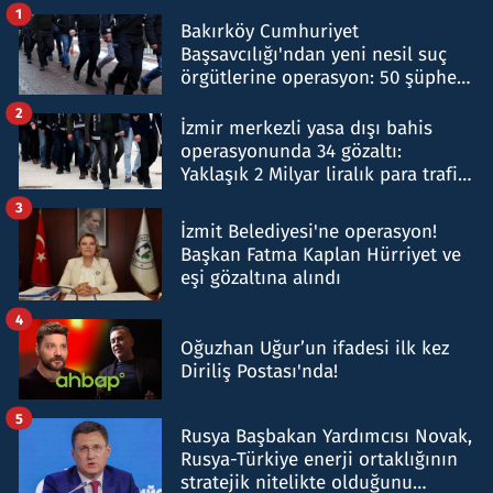
1
Bakırköy Cumhuriyet
Başsavcılığı'ndan yeni nesil suç
örgütlerine operasyon: 50 şüpheli
hakkında gözaltı kararı
2
İzmir merkezli yasa dışı bahis
operasyonunda 34 gözaltı:
Yaklaşık 2 Milyar liralık para trafiği
tespit edildi
3
İzmit Belediyesi'ne operasyon!
Başkan Fatma Kaplan Hürriyet ve
eşi gözaltına alındı
4
Oğuzhan Uğur’un ifadesi ilk kez
Diriliş Postası'nda!
5
Rusya Başbakan Yardımcısı Novak,
Rusya-Türkiye enerji ortaklığının
stratejik nitelikte olduğunu