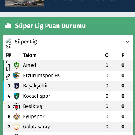
Süper Lig Puan Durumu
Süper Lig
#
Takım
O
P
Amed
0
0
1
Erzurumspor FK
0
0
2
Başakşehir
0
0
3
Kocaelispor
0
0
4
Beşiktaş
0
0
5
Eyüpspor
0
0
6
Galatasaray
0
0
7