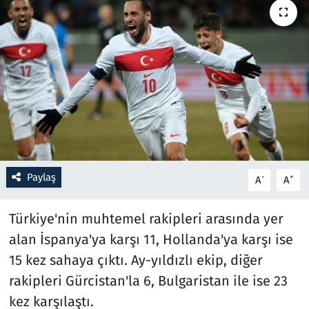
Resmi İlanlar
Rüya Tabirleri
Sağlık
Savunma Sanayi
Seçim 2023
Paylaş
-
+
A
A
Spor
Türkiye'nin muhtemel rakipleri arasında yer
alan İspanya'ya karşı 11, Hollanda'ya karşı ise
Teknoloji ve Bilim
15 kez sahaya çıktı. Ay-yıldızlı ekip, diğer
Televizyon
rakipleri Gürcistan'la 6, Bulgaristan ile ise 23
kez karşılaştı.