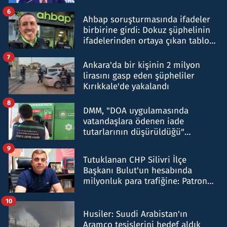
belirtti
6
Ahbap soruşturmasında ifadeler
birbirine girdi: Dokuz şüphelinin
ifadelerinden ortaya çıkan tablo
şok etti
7
Ankara'da bir kişinin 2 milyon
lirasını gasp eden şüpheliler
Kırıkkale'de yakalandı
8
DMM, "DOA uygulamasında
vatandaşlara ödenen iade
tutarlarının düşürüldüğü"
iddiasını yalanladı
9
Tutuklanan CHP Silivri İlçe
Başkanı Bulut'un hesabında
milyonluk para trafiğine: Patron
talimat verdi, ben gönderdim
10
Husiler: Suudi Arabistan'ın
Aramco tesislerini hedef aldık