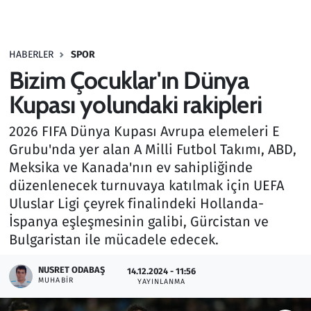
Gündem
HABERLER
SPOR
Haber
Bizim Çocuklar'ın Dünya
Kültür Sanat
Kupası yolundaki rakipleri
2026 FIFA Dünya Kupası Avrupa elemeleri E
Kurumsal Haberler
Grubu'nda yer alan A Milli Futbol Takımı, ABD,
Meksika ve Kanada'nın ev sahipliğinde
Lezzet Durağı
düzenlenecek turnuvaya katılmak için UEFA
Memur ve Kamu
Uluslar Ligi çeyrek finalindeki Hollanda-
İspanya eşleşmesinin galibi, Gürcistan ve
Otomobil
Bulgaristan ile mücadele edecek.
NUSRET ODABAŞ
Oyun
14.12.2024 - 11:56
MUHABIR
YAYINLANMA
Ramazan