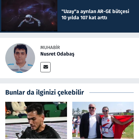
"Uzay"a ayrılan AR-GE bütçesi
10 yılda 107 kat arttı
MUHABIR
Nusret Odabaş
Bunlar da ilginizi çekebilir