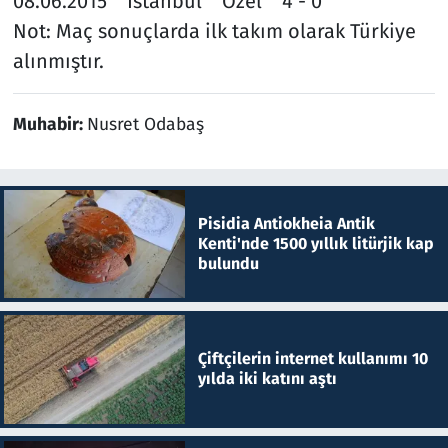
08.06.2015 İstanbul Özel 4 - 0
Not: Maç sonuçlarda ilk takım olarak Türkiye
alınmıştır.
Muhabir:
Nusret Odabaş
Pisidia Antiokheia Antik
Kenti'nde 1500 yıllık litürjik kap
bulundu
Çiftçilerin internet kullanımı 10
yılda iki katını aştı