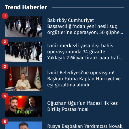
Trend Haberler
1
Bakırköy Cumhuriyet
Başsavcılığı'ndan yeni nesil suç
örgütlerine operasyon: 50 şüpheli
hakkında gözaltı kararı
2
İzmir merkezli yasa dışı bahis
operasyonunda 34 gözaltı:
Yaklaşık 2 Milyar liralık para trafiği
tespit edildi
3
İzmit Belediyesi'ne operasyon!
Başkan Fatma Kaplan Hürriyet ve
eşi gözaltına alındı
4
Oğuzhan Uğur’un ifadesi ilk kez
Diriliş Postası'nda!
5
Rusya Başbakan Yardımcısı Novak,