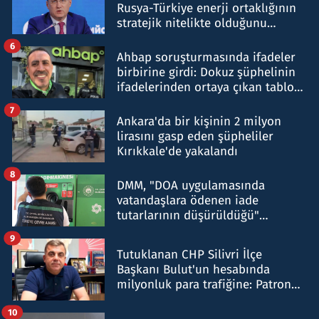
Rusya-Türkiye enerji ortaklığının
stratejik nitelikte olduğunu
belirtti
6
Ahbap soruşturmasında ifadeler
birbirine girdi: Dokuz şüphelinin
ifadelerinden ortaya çıkan tablo
şok etti
7
Ankara'da bir kişinin 2 milyon
lirasını gasp eden şüpheliler
Kırıkkale'de yakalandı
8
DMM, "DOA uygulamasında
vatandaşlara ödenen iade
tutarlarının düşürüldüğü"
iddiasını yalanladı
9
Tutuklanan CHP Silivri İlçe
Başkanı Bulut'un hesabında
milyonluk para trafiğine: Patron
talimat verdi, ben gönderdim
10