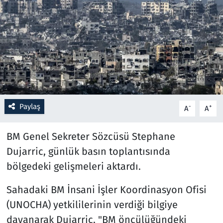
Resmi İlanlar
Rüya Tabirleri
Sağlık
Savunma Sanayi
Paylaş
-
+
A
A
Seçim 2023
BM Genel Sekreter Sözcüsü Stephane
Spor
Dujarric, günlük basın toplantısında
bölgedeki gelişmeleri aktardı.
Teknoloji ve Bilim
Sahadaki BM İnsani İşler Koordinasyon Ofisi
Televizyon
(UNOCHA) yetkililerinin verdiği bilgiye
dayanarak Dujarric, "BM öncülüğündeki