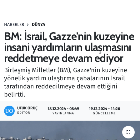
Gündem
HABERLER
DÜNYA
Haber
BM: İsrail, Gazze'nin kuzeyine
Kültür Sanat
insani yardımların ulaşmasını
reddetmeye devam ediyor
Kurumsal Haberler
Birleşmiş Milletler (BM), Gazze'nin kuzeyine
Lezzet Durağı
yönelik yardım ulaştırma çabalarının İsrail
tarafından reddedilmeye devam ettiğini
Memur ve Kamu
belirtti.
Otomobil
UFUK ORUÇ
18.12.2024 - 08:49
19.12.2024 - 14:26
EDITÖR
YAYINLANMA
GÜNCELLEME
Oyun
Ramazan