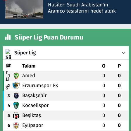
Husiler: Suudi Arabistan'ın
Aramco tesislerini hedef aldık
Süper Lig Puan Durumu
Süper Lig
#
Takım
O
P
Amed
0
0
1
Erzurumspor FK
0
0
2
Başakşehir
0
0
3
Kocaelispor
0
0
4
Beşiktaş
0
0
5
Eyüpspor
0
0
6