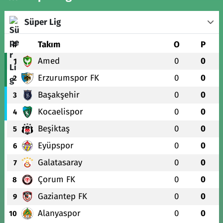
Süper Lig
#
Takım
O
P
Amed
0
0
1
Erzurumspor FK
0
0
2
Başakşehir
0
0
3
Kocaelispor
0
0
4
Beşiktaş
0
0
5
Eyüpspor
0
0
6
Galatasaray
0
0
7
Çorum FK
0
0
8
Gaziantep FK
0
0
9
Alanyaspor
0
0
10