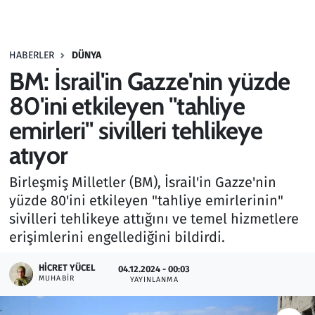
Gündem
HABERLER
DÜNYA
Haber
BM: İsrail'in Gazze'nin yüzde
Kültür Sanat
80'ini etkileyen "tahliye
emirleri" sivilleri tehlikeye
Kurumsal Haberler
atıyor
Lezzet Durağı
Birleşmiş Milletler (BM), İsrail'in Gazze'nin
yüzde 80'ini etkileyen "tahliye emirlerinin"
Memur ve Kamu
sivilleri tehlikeye attığını ve temel hizmetlere
erişimlerini engellediğini bildirdi.
Otomobil
HICRET YÜCEL
04.12.2024 - 00:03
Oyun
MUHABIR
YAYINLANMA
Ramazan