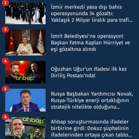
2
İzmir merkezli yasa dışı bahis
operasyonunda 34 gözaltı:
Yaklaşık 2 Milyar liralık para trafiği
tespit edildi
3
İzmit Belediyesi'ne operasyon!
Başkan Fatma Kaplan Hürriyet ve
eşi gözaltına alındı
4
Oğuzhan Uğur’un ifadesi ilk kez
Diriliş Postası'nda!
5
Rusya Başbakan Yardımcısı Novak,
Rusya-Türkiye enerji ortaklığının
stratejik nitelikte olduğunu
belirtti
6
Ahbap soruşturmasında ifadeler
birbirine girdi: Dokuz şüphelinin
ifadelerinden ortaya çıkan tablo