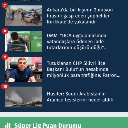
şok etti
7
Ankara'da bir kişinin 2 milyon
lirasını gasp eden şüpheliler
Kırıkkale'de yakalandı
8
DMM, "DOA uygulamasında
vatandaşlara ödenen iade
tutarlarının düşürüldüğü"
iddiasını yalanladı
9
Tutuklanan CHP Silivri İlçe
Başkanı Bulut'un hesabında
milyonluk para trafiğine: Patron
talimat verdi, ben gönderdim
10
Husiler: Suudi Arabistan'ın
Aramco tesislerini hedef aldık
Süper Lig Puan Durumu