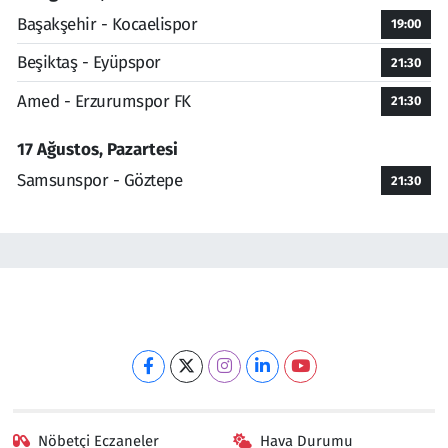
Başakşehir - Kocaelispor
19:00
Beşiktaş - Eyüpspor
21:30
Amed - Erzurumspor FK
21:30
17 Ağustos, Pazartesi
Samsunspor - Göztepe
21:30
Nöbetçi Eczaneler
Hava Durumu