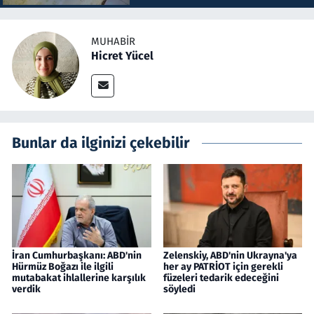
MUHABIR
Hicret Yücel
Bunlar da ilginizi çekebilir
İran Cumhurbaşkanı: ABD'nin
Zelenskiy, ABD'nin Ukrayna'ya
Hürmüz Boğazı ile ilgili
her ay PATRİOT için gerekli
mutabakat ihlallerine karşılık
füzeleri tedarik edeceğini
verdik
söyledi