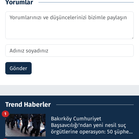
Yorumlar
Gönder
Trend Haberler
1
Bakırköy Cumhuriyet
Başsavcılığı'ndan yeni nesil suç
örgütlerine operasyon: 50 şüpheli
hakkında gözaltı kararı