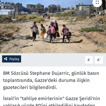
Resmi İlanlar
Rüya Tabirleri
Sağlık
Savunma Sanayi
Paylaş
Seçim 2023
-
+
A
A
Spor
BM Sözcüsü Stephane Dujarric, günlük basın
toplantısında, Gazze'deki duruma ilişkin
Teknoloji ve Bilim
gazetecileri bilgilendirdi.
Televizyon
İsrail'in "tahliye emirlerinin" Gazze Şeridi'nin
yaklaşık yüzde 80'ini etkilediğini kaydeden