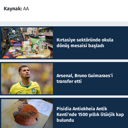
Kaynak:
AA
Kırtasiye sektöründe okula
dönüş mesaisi başladı
Arsenal, Bruno Guimaraes'i
transfer etti
Pisidia Antiokheia Antik
Kenti'nde 1500 yıllık litürjik kap
bulundu