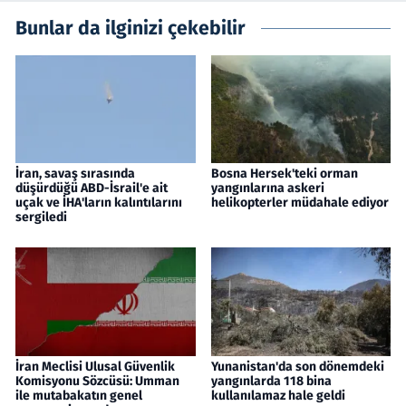
Bunlar da ilginizi çekebilir
İran, savaş sırasında
Bosna Hersek'teki orman
düşürdüğü ABD-İsrail'e ait
yangınlarına askeri
uçak ve İHA'ların kalıntılarını
helikopterler müdahale ediyor
sergiledi
İran Meclisi Ulusal Güvenlik
Yunanistan'da son dönemdeki
Komisyonu Sözcüsü: Umman
yangınlarda 118 bina
ile mutabakatın genel
kullanılamaz hale geldi