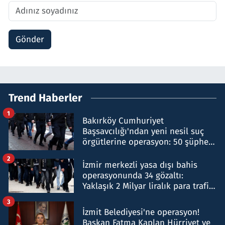
Gönder
Trend Haberler
1
Bakırköy Cumhuriyet
Başsavcılığı'ndan yeni nesil suç
örgütlerine operasyon: 50 şüpheli
hakkında gözaltı kararı
2
İzmir merkezli yasa dışı bahis
operasyonunda 34 gözaltı:
Yaklaşık 2 Milyar liralık para trafiği
tespit edildi
3
İzmit Belediyesi'ne operasyon!
Başkan Fatma Kaplan Hürriyet ve