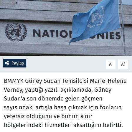
Resmi İlanlar
Rüya Tabirleri
Sağlık
Savunma Sanayi
Paylaş
-
+
A
A
Seçim 2023
BMMYK Güney Sudan Temsilcisi Marie-Helene
Spor
Verney, yaptığı yazılı açıklamada, Güney
Sudan'a son dönemde gelen göçmen
Teknoloji ve Bilim
sayısındaki artışla başa çıkmak için fonların
yetersiz olduğunu ve bunun sınır
Televizyon
bölgelerindeki hizmetleri aksattığını belirtti.