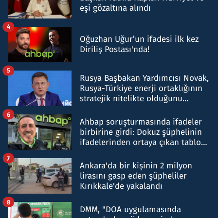
eşi gözaltına alındı
4
Oğuzhan Uğur’un ifadesi ilk kez
Diriliş Postası'nda!
5
Rusya Başbakan Yardımcısı Novak,
Rusya-Türkiye enerji ortaklığının
stratejik nitelikte olduğunu
belirtti
6
Ahbap soruşturmasında ifadeler
birbirine girdi: Dokuz şüphelinin
ifadelerinden ortaya çıkan tablo
şok etti
7
Ankara'da bir kişinin 2 milyon
lirasını gasp eden şüpheliler
Kırıkkale'de yakalandı
8
DMM, "DOA uygulamasında