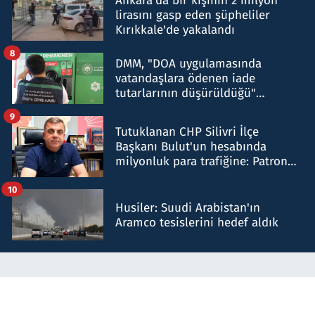
Ankara'da bir kişinin 2 milyon
lirasını gasp eden şüpheliler
Kırıkkale'de yakalandı
8
DMM, "DOA uygulamasında
vatandaşlara ödenen iade
tutarlarının düşürüldüğü"
iddiasını yalanladı
9
Tutuklanan CHP Silivri İlçe
Başkanı Bulut'un hesabında
milyonluk para trafiğine: Patron
talimat verdi, ben gönderdim
10
Husiler: Suudi Arabistan'ın
Aramco tesislerini hedef aldık