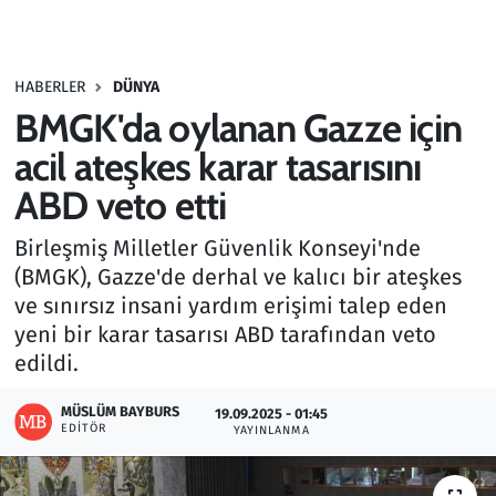
Gündem
HABERLER
DÜNYA
Haber
BMGK'da oylanan Gazze için
Kültür Sanat
acil ateşkes karar tasarısını
ABD veto etti
Kurumsal Haberler
Birleşmiş Milletler Güvenlik Konseyi'nde
Lezzet Durağı
(BMGK), Gazze'de derhal ve kalıcı bir ateşkes
ve sınırsız insani yardım erişimi talep eden
Memur ve Kamu
yeni bir karar tasarısı ABD tarafından veto
edildi.
Otomobil
MÜSLÜM BAYBURS
19.09.2025 - 01:45
EDITÖR
Oyun
YAYINLANMA
Ramazan