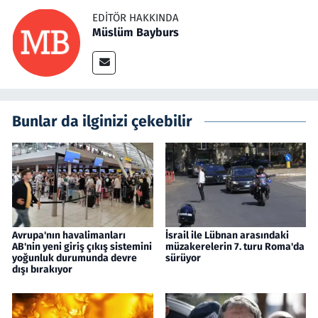
EDITÖR HAKKINDA
Müslüm Bayburs
Bunlar da ilginizi çekebilir
Avrupa'nın havalimanları
İsrail ile Lübnan arasındaki
AB'nin yeni giriş çıkış sistemini
müzakerelerin 7. turu Roma'da
yoğunluk durumunda devre
sürüyor
dışı bırakıyor