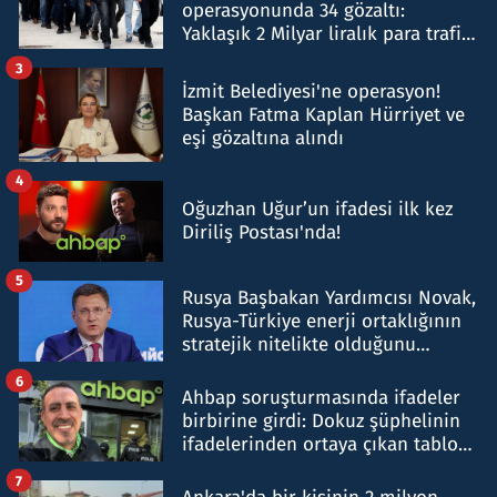
operasyonunda 34 gözaltı:
Yaklaşık 2 Milyar liralık para trafiği
tespit edildi
3
İzmit Belediyesi'ne operasyon!
Başkan Fatma Kaplan Hürriyet ve
eşi gözaltına alındı
4
Oğuzhan Uğur’un ifadesi ilk kez
Diriliş Postası'nda!
5
Rusya Başbakan Yardımcısı Novak,
Rusya-Türkiye enerji ortaklığının
stratejik nitelikte olduğunu
belirtti
6
Ahbap soruşturmasında ifadeler
birbirine girdi: Dokuz şüphelinin
ifadelerinden ortaya çıkan tablo
şok etti
7