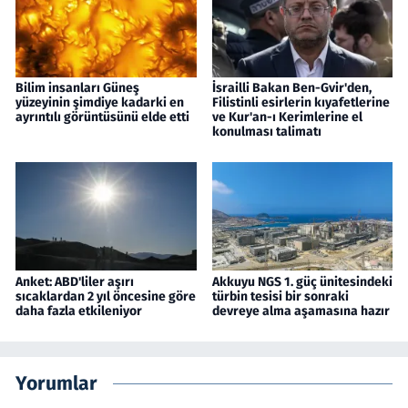
Bilim insanları Güneş
İsrailli Bakan Ben-Gvir'den,
yüzeyinin şimdiye kadarki en
Filistinli esirlerin kıyafetlerine
ayrıntılı görüntüsünü elde etti
ve Kur'an-ı Kerimlerine el
konulması talimatı
Anket: ABD'liler aşırı
Akkuyu NGS 1. güç ünitesindeki
sıcaklardan 2 yıl öncesine göre
türbin tesisi bir sonraki
daha fazla etkileniyor
devreye alma aşamasına hazır
Yorumlar