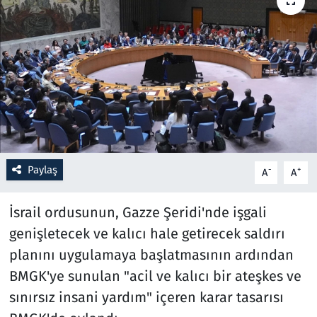
Resmi İlanlar
Rüya Tabirleri
Sağlık
Savunma Sanayi
Paylaş
-
+
A
A
Seçim 2023
İsrail ordusunun, Gazze Şeridi'nde işgali
Spor
genişletecek ve kalıcı hale getirecek saldırı
Teknoloji ve Bilim
planını uygulamaya başlatmasının ardından
BMGK'ye sunulan "acil ve kalıcı bir ateşkes ve
Televizyon
sınırsız insani yardım" içeren karar tasarısı