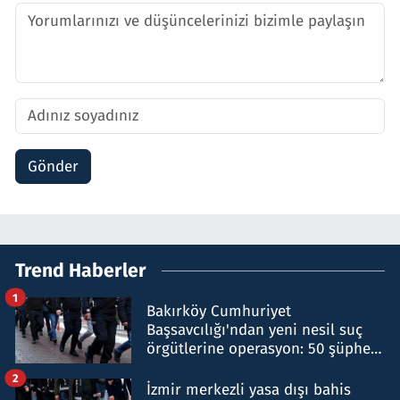
Gönder
Trend Haberler
1
Bakırköy Cumhuriyet
Başsavcılığı'ndan yeni nesil suç
örgütlerine operasyon: 50 şüpheli
hakkında gözaltı kararı
2
İzmir merkezli yasa dışı bahis