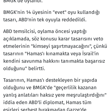
BMGK'de oylandı.
BMGK'nin 14 üyesinin "evet" oyu kullandığı
tasarı, ABD'nin tek oyuyla reddedildi.
ABD temsilcisi, oylama öncesi yaptığı
açıklamada, söz konusu karar tasarısını veto
etmelerinin "kimseyi şaşırtmayacağını", çünkü
tasarının "Hamas'ı kınamakta veya İsrail'in
kendini savunma hakkını tanımakta başarısız
olduğunu" belirtti.
Tasarının, Hamas'ı destekleyen bir yapıda
olduğunu ve BMGK'de "geçerlilik kazanan
yanlış anlatıları haksız yere meşrulaştırdığını"
iddia eden ABD'li diplomat, Hamas tüm
esirleri serbest bırakmadan Gazze'de