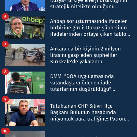
Rusya-Türkiye enerji ortaklığının
stratejik nitelikte olduğunu
belirtti
6
Ahbap soruşturmasında ifadeler
birbirine girdi: Dokuz şüphelinin
ifadelerinden ortaya çıkan tablo
şok etti
7
Ankara'da bir kişinin 2 milyon
lirasını gasp eden şüpheliler
Kırıkkale'de yakalandı
8
DMM, "DOA uygulamasında
vatandaşlara ödenen iade
tutarlarının düşürüldüğü"
iddiasını yalanladı
9
Tutuklanan CHP Silivri İlçe
Başkanı Bulut'un hesabında
milyonluk para trafiğine: Patron
talimat verdi, ben gönderdim
10