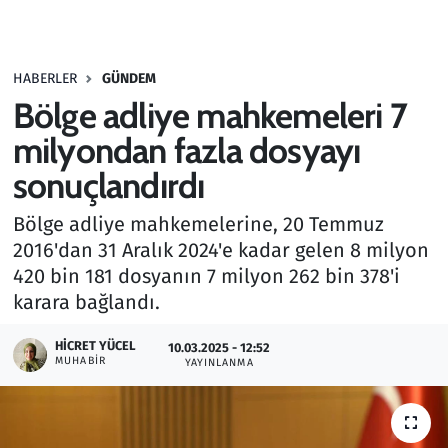
Gündem
HABERLER
GÜNDEM
Haber
Bölge adliye mahkemeleri 7
Kültür Sanat
milyondan fazla dosyayı
sonuçlandırdı
Kurumsal Haberler
Bölge adliye mahkemelerine, 20 Temmuz
Lezzet Durağı
2016'dan 31 Aralık 2024'e kadar gelen 8 milyon
420 bin 181 dosyanın 7 milyon 262 bin 378'i
Memur ve Kamu
karara bağlandı.
Otomobil
HICRET YÜCEL
10.03.2025 - 12:52
MUHABIR
YAYINLANMA
Oyun
Ramazan