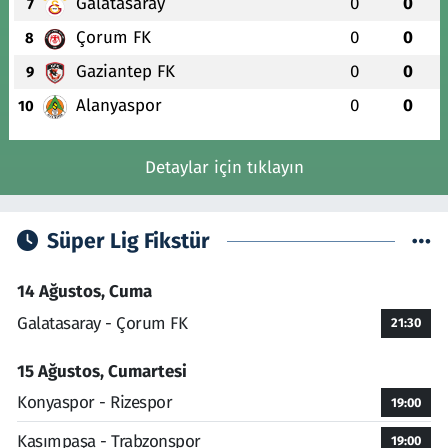
Galatasaray
0
0
7
Çorum FK
0
0
8
Gaziantep FK
0
0
9
Alanyaspor
0
0
10
Detaylar için tıklayın
Süper Lig Fikstür
14 Ağustos, Cuma
Galatasaray - Çorum FK
21:30
15 Ağustos, Cumartesi
Konyaspor - Rizespor
19:00
Kasımpaşa - Trabzonspor
19:00