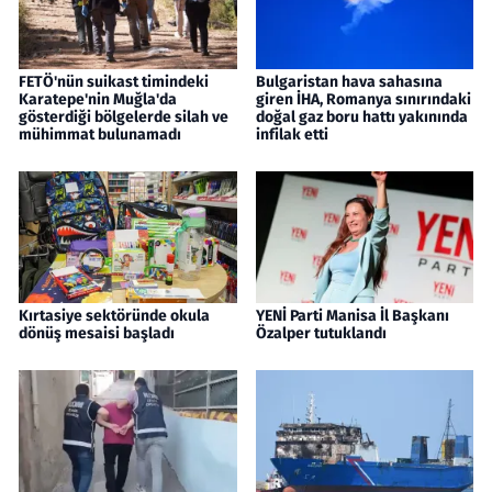
FETÖ'nün suikast timindeki
Bulgaristan hava sahasına
Karatepe'nin Muğla'da
giren İHA, Romanya sınırındaki
gösterdiği bölgelerde silah ve
doğal gaz boru hattı yakınında
mühimmat bulunamadı
infilak etti
Kırtasiye sektöründe okula
YENİ Parti Manisa İl Başkanı
dönüş mesaisi başladı
Özalper tutuklandı