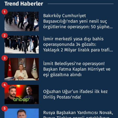
Trend Haberler
1
Bakırköy Cumhuriyet
Başsavcılığı'ndan yeni nesil suç
örgütlerine operasyon: 50 şüpheli
hakkında gözaltı kararı
2
İzmir merkezli yasa dışı bahis
operasyonunda 34 gözaltı:
Yaklaşık 2 Milyar liralık para trafiği
tespit edildi
3
İzmit Belediyesi'ne operasyon!
Başkan Fatma Kaplan Hürriyet ve
eşi gözaltına alındı
4
Oğuzhan Uğur’un ifadesi ilk kez
Diriliş Postası'nda!
5
Rusya Başbakan Yardımcısı Novak,