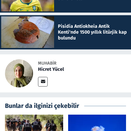
Pisidia Antiokheia Antik
Kenti'nde 1500 yıllık litürjik kap
bulundu
MUHABIR
Hicret Yücel
Bunlar da ilginizi çekebilir