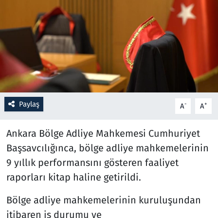
Resmi İlanlar
Rüya Tabirleri
Sağlık
Savunma Sanayi
Paylaş
-
+
A
A
Seçim 2023
Ankara Bölge Adliye Mahkemesi Cumhuriyet
Spor
Başsavcılığınca, bölge adliye mahkemelerinin
9 yıllık performansını gösteren faaliyet
Teknoloji ve Bilim
raporları kitap haline getirildi.
Televizyon
Bölge adliye mahkemelerinin kuruluşundan
itibaren iş durumu ve