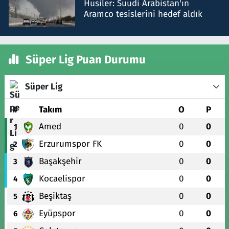
Husiler: Suudi Arabistan'ın
Aramco tesislerini hedef aldık
Süper Lig Puan Durumu
Süper Lig
#
Takım
O
P
Amed
0
0
1
Erzurumspor FK
0
0
2
Başakşehir
0
0
3
Kocaelispor
0
0
4
Beşiktaş
0
0
5
Eyüpspor
0
0
6