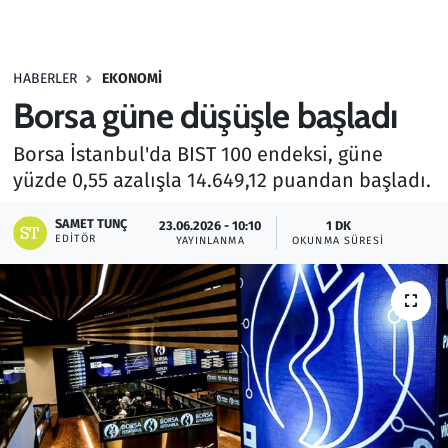
Gündem
HABERLER
EKONOMI
Haber
Borsa güne düşüşle başladı
Kültür Sanat
Borsa İstanbul'da BIST 100 endeksi, güne
yüzde 0,55 azalışla 14.649,12 puandan başladı.
Kurumsal Haberler
SAMET TUNÇ
23.06.2026 - 10:10
1 DK
Lezzet Durağı
EDITÖR
YAYINLANMA
OKUNMA SÜRESI
Memur ve Kamu
Otomobil
Oyun
Ramazan