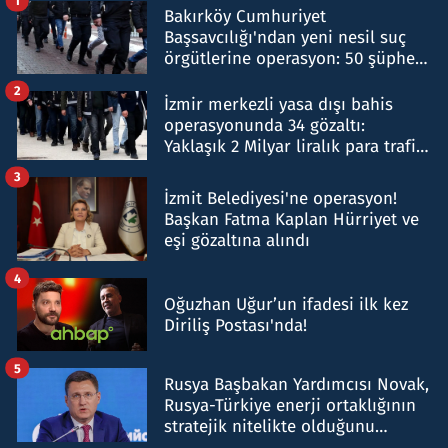
1
Bakırköy Cumhuriyet
Başsavcılığı'ndan yeni nesil suç
örgütlerine operasyon: 50 şüpheli
hakkında gözaltı kararı
2
İzmir merkezli yasa dışı bahis
operasyonunda 34 gözaltı:
Yaklaşık 2 Milyar liralık para trafiği
tespit edildi
3
İzmit Belediyesi'ne operasyon!
Başkan Fatma Kaplan Hürriyet ve
eşi gözaltına alındı
4
Oğuzhan Uğur’un ifadesi ilk kez
Diriliş Postası'nda!
5
Rusya Başbakan Yardımcısı Novak,
Rusya-Türkiye enerji ortaklığının
stratejik nitelikte olduğunu
belirtti