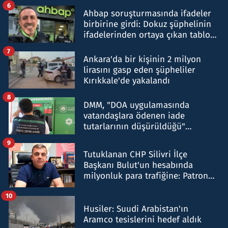
6
Ahbap soruşturmasında ifadeler
birbirine girdi: Dokuz şüphelinin
ifadelerinden ortaya çıkan tablo
şok etti
7
Ankara'da bir kişinin 2 milyon
lirasını gasp eden şüpheliler
Kırıkkale'de yakalandı
8
DMM, "DOA uygulamasında
vatandaşlara ödenen iade
tutarlarının düşürüldüğü"
iddiasını yalanladı
9
Tutuklanan CHP Silivri İlçe
Başkanı Bulut'un hesabında
milyonluk para trafiğine: Patron
talimat verdi, ben gönderdim
10
Husiler: Suudi Arabistan'ın
Aramco tesislerini hedef aldık