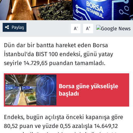
Resmi İlanlar
Paylaş
-
+
Rüya Tabirleri
A
A
Sağlık
Dün dar bir bantta hareket eden Borsa
İstanbul'da BIST 100 endeksi, günü yatay
Savunma Sanayi
seyirle 14.729,65 puandan tamamladı.
Seçim 2023
Borsa güne yükselişle
Spor
başladı
Teknoloji ve Bilim
Endeks, bugün açılışta önceki kapanışa göre
Televizyon
80,52 puan ve yüzde 0,55 azalışla 14.649,12