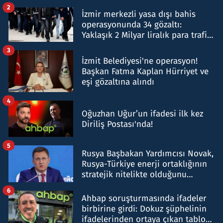
hakkında gözaltı kararı
2
İzmir merkezli yasa dışı bahis
operasyonunda 34 gözaltı:
Yaklaşık 2 Milyar liralık para trafiği
tespit edildi
3
İzmit Belediyesi'ne operasyon!
Başkan Fatma Kaplan Hürriyet ve
eşi gözaltına alındı
4
Oğuzhan Uğur’un ifadesi ilk kez
Diriliş Postası'nda!
5
Rusya Başbakan Yardımcısı Novak,
Rusya-Türkiye enerji ortaklığının
stratejik nitelikte olduğunu
belirtti
6
Ahbap soruşturmasında ifadeler
birbirine girdi: Dokuz şüphelinin
ifadelerinden ortaya çıkan tablo