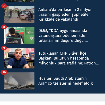
şok etti
7
Ankara'da bir kişinin 2 milyon
lirasını gasp eden şüpheliler
Kırıkkale'de yakalandı
8
DMM, "DOA uygulamasında
vatandaşlara ödenen iade
tutarlarının düşürüldüğü"
iddiasını yalanladı
9
Tutuklanan CHP Silivri İlçe
Başkanı Bulut'un hesabında
milyonluk para trafiğine: Patron
talimat verdi, ben gönderdim
10
Husiler: Suudi Arabistan'ın
Aramco tesislerini hedef aldık