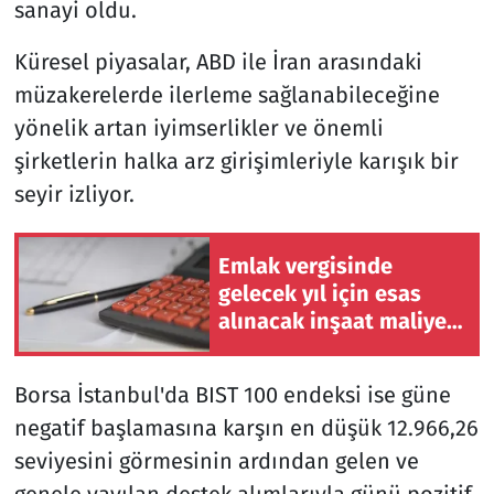
sanayi oldu.
Küresel piyasalar, ABD ile İran arasındaki
müzakerelerde ilerleme sağlanabileceğine
yönelik artan iyimserlikler ve önemli
şirketlerin halka arz girişimleriyle karışık bir
seyir izliyor.
Emlak vergisinde
gelecek yıl için esas
alınacak inşaat maliyet
bedelleri belirlendi
Borsa İstanbul'da BIST 100 endeksi ise güne
negatif başlamasına karşın en düşük 12.966,26
seviyesini görmesinin ardından gelen ve
genele yayılan destek alımlarıyla günü pozitif