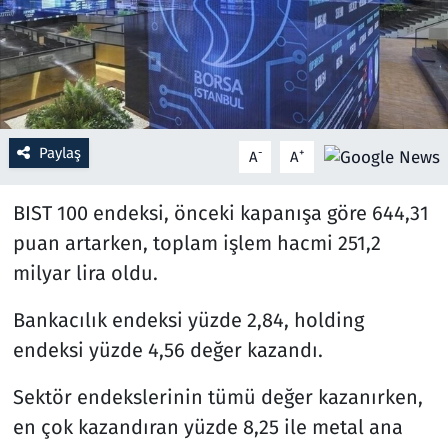
Resmi İlanlar
Rüya Tabirleri
Sağlık
Paylaş
-
+
A
A
Savunma Sanayi
BIST 100 endeksi, önceki kapanışa göre 644,31
puan artarken, toplam işlem hacmi 251,2
Seçim 2023
milyar lira oldu.
Spor
Bankacılık endeksi yüzde 2,84, holding
endeksi yüzde 4,56 değer kazandı.
Teknoloji ve Bilim
Sektör endekslerinin tümü değer kazanırken,
Televizyon
en çok kazandıran yüzde 8,25 ile metal ana