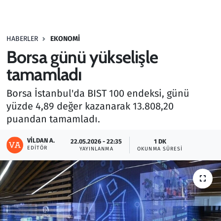
Gündem
HABERLER
EKONOMI
Haber
Borsa günü yükselişle
Kültür Sanat
tamamladı
Borsa İstanbul'da BIST 100 endeksi, günü
Kurumsal Haberler
yüzde 4,89 değer kazanarak 13.808,20
puandan tamamladı.
Lezzet Durağı
VILDAN A.
22.05.2026 - 22:35
1 DK
Memur ve Kamu
EDITÖR
YAYINLANMA
OKUNMA SÜRESI
Otomobil
Oyun
Ramazan