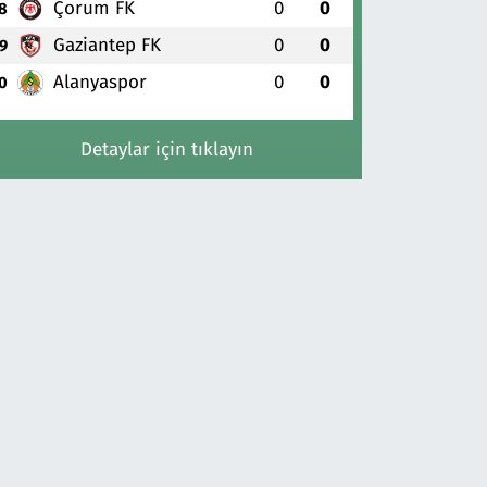
Çorum FK
0
0
8
Gaziantep FK
0
0
9
Alanyaspor
0
0
0
Detaylar için tıklayın