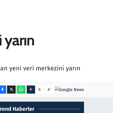
 yarın
nan yeni veri merkezini yarın
-
+
A
A
Trend Haberler