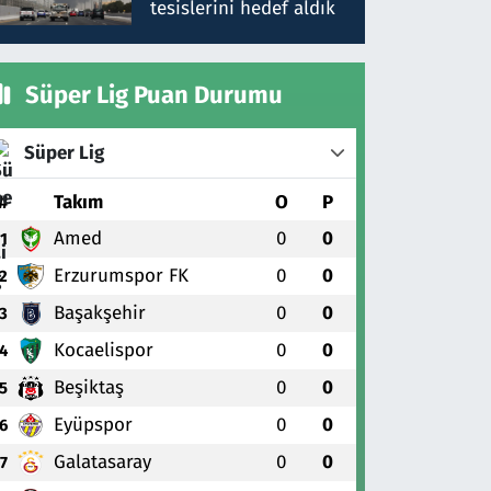
tesislerini hedef aldık
Süper Lig Puan Durumu
Süper Lig
#
Takım
O
P
Amed
0
0
1
Erzurumspor FK
0
0
2
Başakşehir
0
0
3
Kocaelispor
0
0
4
Beşiktaş
0
0
5
Eyüpspor
0
0
6
Galatasaray
0
0
7