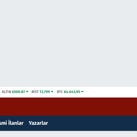
ALTIN
6500.87
BİST
13.799
BTC
64.643,95
mi İlanlar
Yazarlar