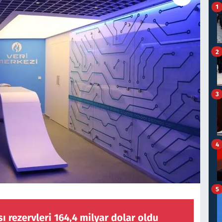
1
2
3
4
5
 rezervleri 164,4 milyar dolar oldu