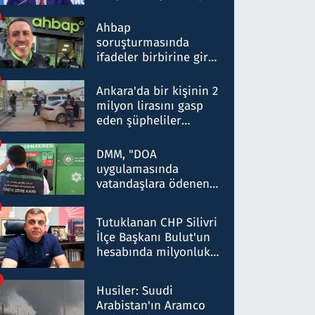
ortaklığının stratejik
nitelikte olduğunu
Ahbap
belirtti
soruşturmasında
ifadeler birbirine girdi:
Dokuz şüphelinin
ifadelerinden ortaya
Ankara'da bir kişinin 2
çıkan tablo şok etti
milyon lirasını gasp
eden şüpheliler
Kırıkkale'de yakalandı
DMM, "DOA
uygulamasında
vatandaşlara ödenen
iade tutarlarının
düşürüldüğü" iddiasını
Tutuklanan CHP Silivri
yalanladı
İlçe Başkanı Bulut'un
hesabında milyonluk
para trafiğine: Patron
talimat verdi, ben
Husiler: Suudi
gönderdim
Arabistan'ın Aramco