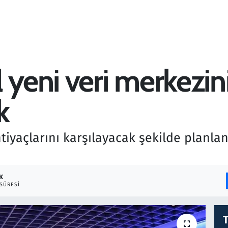
 yeni veri merkezini
k
htiyaçlarını karşılayacak şekilde planla
K
SÜRESI