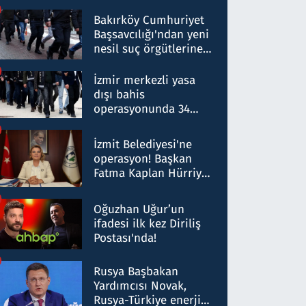
Bakırköy Cumhuriyet
Başsavcılığı'ndan yeni
nesil suç örgütlerine
operasyon: 50 şüpheli
hakkında gözaltı kararı
İzmir merkezli yasa
dışı bahis
operasyonunda 34
gözaltı: Yaklaşık 2
Milyar liralık para
İzmit Belediyesi'ne
trafiği tespit edildi
operasyon! Başkan
Fatma Kaplan Hürriyet
ve eşi gözaltına alındı
Oğuzhan Uğur’un
ifadesi ilk kez Diriliş
Postası'nda!
Rusya Başbakan
Yardımcısı Novak,
Rusya-Türkiye enerji