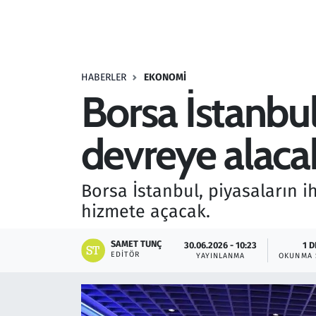
Resmi İlanlar
Rüya Tabirleri
HABERLER
EKONOMI
Borsa İstanbul
Sağlık
devreye alaca
Savunma Sanayi
Seçim 2023
Borsa İstanbul, piyasaların i
hizmete açacak.
Spor
SAMET TUNÇ
30.06.2026 - 10:23
1 D
Teknoloji ve Bilim
EDITÖR
YAYINLANMA
OKUNMA 
Televizyon