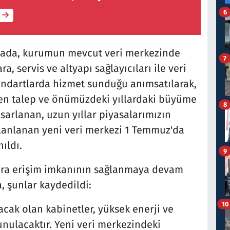
6
amada, kurumun mevcut veri merkezinde
7
a, servis ve altyapı sağlayıcıları ile veri
tandartlarda hizmet sunduğu anımsatılarak,
elen talep ve önümüzdeki yıllardaki büyüme
8
sarlanan, uzun yıllar piyasalarımızın
 planlanan yeni veri merkezi 1 Temmuz'da
nıldı.
9
alara erişim imkanının sağlanmaya devam
, şunlar kaydedildi:
10
cak olan kabinetler, yüksek enerji ve
unulacaktır. Yeni veri merkezindeki