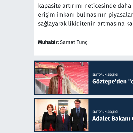
kapasite artırımı neticesinde daha 
erişim imkanı bulmasının piyasalar
sağlayarak likiditenin artmasına ka
Muhabir:
Samet Tunç
EDITÖRÜN SEÇTIĞI
Göztepe'den "o
EDITÖRÜN SEÇTIĞI
Adalet Bakanı 