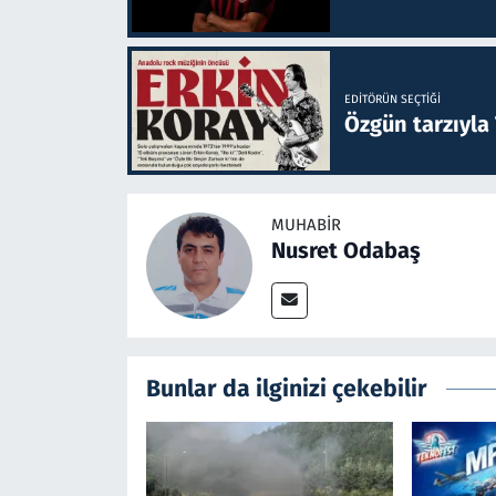
EDITÖRÜN SEÇTIĞI
Özgün tarzıyla
MUHABIR
Nusret Odabaş
Bunlar da ilginizi çekebilir