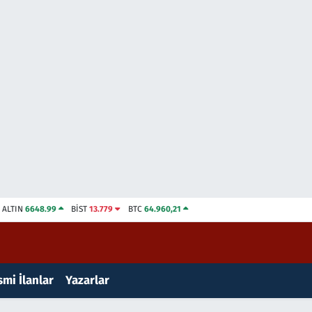
ALTIN
6648.99
BİST
13.779
BTC
64.960,21
mi İlanlar
Yazarlar