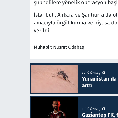
şüphelilere yönelik operasyon başla
İstanbul , Ankara ve Şanlıurfa da o
amacıyla örgüt kurma ve piyasa dola
verildi.
Muhabir:
Nusret Odabaş
EDITÖRÜN SEÇTIĞI
Yunanistan'da B
arttı
EDITÖRÜN SEÇTIĞI
Gaziantep FK, 