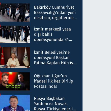
Bakırköy Cumhuriyet
Başsavcılığı'ndan yeni
nesil suç örgütlerine
operasyon: 50 şüpheli
hakkında gözaltı kararı
İzmir merkezli yasa
dışı bahis
operasyonunda 34
gözaltı: Yaklaşık 2
Milyar liralık para
İzmit Belediyesi'ne
trafiği tespit edildi
operasyon! Başkan
Fatma Kaplan Hürriyet
ve eşi gözaltına alındı
Oğuzhan Uğur’un
ifadesi ilk kez Diriliş
Postası'nda!
Rusya Başbakan
Yardımcısı Novak,
Rusya-Türkiye enerji