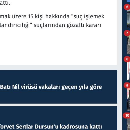
ttı.
6
lmak üzere 15 kişi hakkında “suç işlemek
ndırıcılığı” suçlarından gözaltı kararı
7
8
9
atı Nil virüsü vakaları geçen yıla göre
10
forvet Serdar Dursun'u kadrosuna kattı