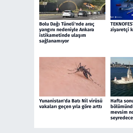
Bolu Dağı Tüneli'nde araç
TEKNOFEST
yangını nedeniyle Ankara
ziyaretçi 
istikametinde ulaşım
sağlanamıyor
Yunanistan'da Batı Nil virüsü
Hafta son
vakaları geçen yıla göre arttı
bölümünde
mevsim no
seyredec