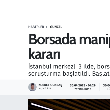
Resmi İlanlar
Rüya Tabirleri
HABERLER
GÜNCEL
Borsada manip
Sağlık
kararı
Savunma Sanayi
Seçim 2023
İstanbul merkezli 3 ilde, bor
soruşturma başlatıldı. Başlat
Spor
NUSRET ODABAŞ
30.04.2025 - 09:29
30.0
Teknoloji ve Bilim
MUHABIR
YAYINLANMA
G
Televizyon