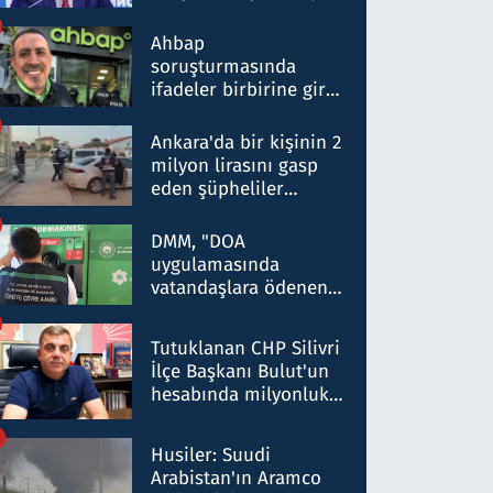
ortaklığının stratejik
nitelikte olduğunu
Ahbap
belirtti
soruşturmasında
ifadeler birbirine girdi:
Dokuz şüphelinin
ifadelerinden ortaya
Ankara'da bir kişinin 2
çıkan tablo şok etti
milyon lirasını gasp
eden şüpheliler
Kırıkkale'de yakalandı
DMM, "DOA
uygulamasında
vatandaşlara ödenen
iade tutarlarının
düşürüldüğü" iddiasını
Tutuklanan CHP Silivri
yalanladı
İlçe Başkanı Bulut'un
hesabında milyonluk
para trafiğine: Patron
talimat verdi, ben
Husiler: Suudi
gönderdim
Arabistan'ın Aramco