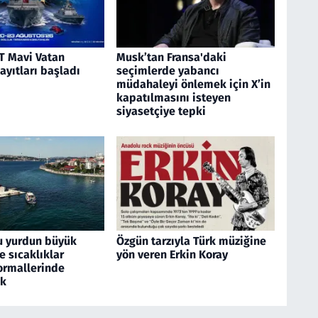
 Mavi Vatan
Musk’tan Fransa'daki
kayıtları başladı
seçimlerde yabancı
müdahaleyi önlemek için X’in
kapatılmasını isteyen
siyasetçiye tepki
u yurdun büyük
Özgün tarzıyla Türk müziğine
 sıcaklıklar
yön veren Erkin Koray
rmallerinde
ek