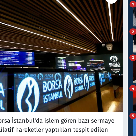
1
2
3
4
5
orsa İstanbul'da işlem gören bazı sermaye
atif hareketler yaptıkları tespit edilen