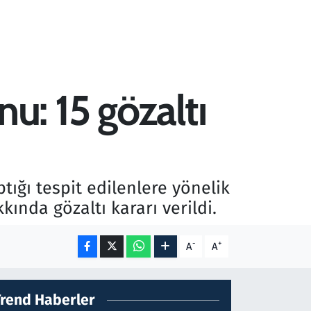
: 15 gözaltı
ığı tespit edilenlere yönelik
ında gözaltı kararı verildi.
-
+
A
A
Trend Haberler