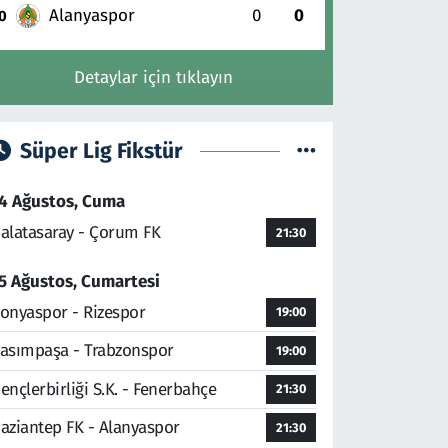
Alanyaspor
0
0
0
Detaylar için tıklayın
Süper Lig Fikstür
4 Ağustos, Cuma
alatasaray - Çorum FK
21:30
5 Ağustos, Cumartesi
onyaspor - Rizespor
19:00
asımpaşa - Trabzonspor
19:00
ençlerbirliği S.K. - Fenerbahçe
21:30
aziantep FK - Alanyaspor
21:30