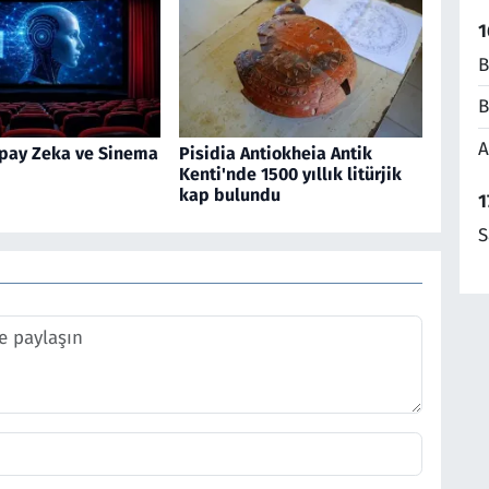
1
B
B
A
pay Zeka ve Sinema
Pisidia Antiokheia Antik
Kenti'nde 1500 yıllık litürjik
kap bulundu
1
S