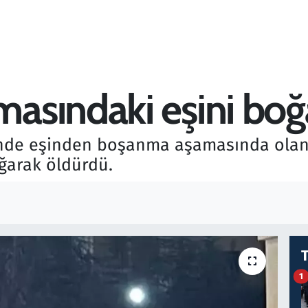
sındaki eşini boğ
nde eşinden boşanma aşamasında olan ş
boğarak öldürdü.
1