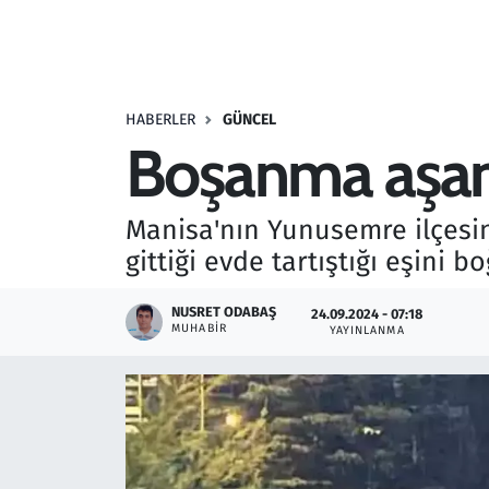
Resmi İlanlar
Rüya Tabirleri
HABERLER
GÜNCEL
Boşanma aşama
Sağlık
Savunma Sanayi
Manisa'nın Yunusemre ilçesi
gittiği evde tartıştığı eşini 
Seçim 2023
NUSRET ODABAŞ
24.09.2024 - 07:18
Spor
MUHABIR
YAYINLANMA
Teknoloji ve Bilim
Televizyon