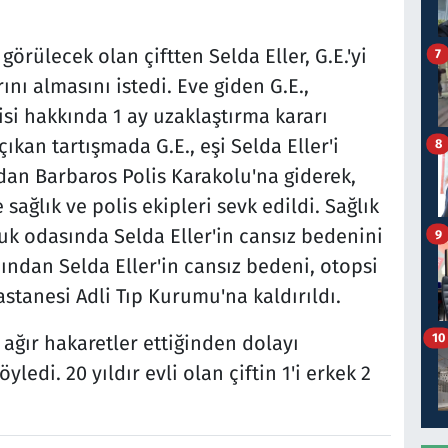
örülecek olan çiftten Selda Eller, G.E.'yi
7
ını almasını istedi. Eve giden G.E.,
isi hakkında 1 ay uzaklaştırma kararı
ıkan tartışmada G.E., eşi Selda Eller'i
8
dan Barbaros Polis Karakolu'na giderek,
 sağlık ve polis ekipleri sevk edildi. Sağlık
cuk odasında Selda Eller'in cansız bedenini
9
ından Selda Eller'in cansız bedeni, otopsi
stanesi Adli Tıp Kurumu'na kaldırıldı.
10
 ağır hakaretler ettiğinden dolayı
edi. 20 yıldır evli olan çiftin 1'i erkek 2