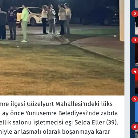
2
3
4
5
mre ilçesi Güzelyurt Mahallesi'ndeki lüks
 1 ay önce Yunusemre Belediyesi'nde zabıta
ellik salonu işletmecisi eşi Selda Eller (39),
6
eniyle anlaşmalı olarak boşanmaya karar