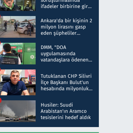
soruşturmasında
ifadeler birbirine girdi:
Dokuz şüphelinin
ifadelerinden ortaya
Ankara'da bir kişinin 2
çıkan tablo şok etti
milyon lirasını gasp
eden şüpheliler
Kırıkkale'de yakalandı
DMM, "DOA
uygulamasında
vatandaşlara ödenen
iade tutarlarının
düşürüldüğü" iddiasını
Tutuklanan CHP Silivri
yalanladı
İlçe Başkanı Bulut'un
hesabında milyonluk
para trafiğine: Patron
talimat verdi, ben
Husiler: Suudi
gönderdim
Arabistan'ın Aramco
tesislerini hedef aldık