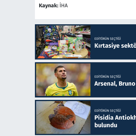
Kaynak:
İHA
EDITÖRÜN SEÇTIĞI
Kırtasiye sekt
EDITÖRÜN SEÇTIĞI
Arsenal, Bruno 
EDITÖRÜN SEÇTIĞI
Pisidia Antiokh
bulundu