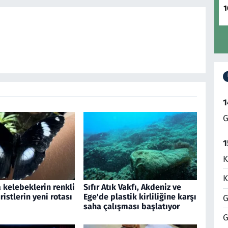
1
1
G
1
K
K
 kelebeklerin renkli
Sıfır Atık Vakfı, Akdeniz ve
ristlerin yeni rotası
Ege'de plastik kirliliğine karşı
G
saha çalışması başlatıyor
G