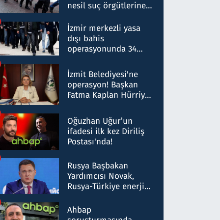
nesil suç örgütlerine
operasyon: 50 şüpheli
hakkında gözaltı kararı
İzmir merkezli yasa
dışı bahis
operasyonunda 34
gözaltı: Yaklaşık 2
Milyar liralık para
İzmit Belediyesi'ne
trafiği tespit edildi
operasyon! Başkan
Fatma Kaplan Hürriyet
ve eşi gözaltına alındı
Oğuzhan Uğur’un
ifadesi ilk kez Diriliş
Postası'nda!
Rusya Başbakan
Yardımcısı Novak,
Rusya-Türkiye enerji
ortaklığının stratejik
nitelikte olduğunu
Ahbap
belirtti