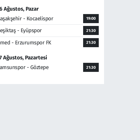
6 Ağustos, Pazar
aşakşehir - Kocaelispor
19:00
eşiktaş - Eyüpspor
21:30
med - Erzurumspor FK
21:30
7 Ağustos, Pazartesi
amsunspor - Göztepe
21:30