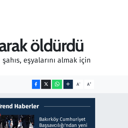
arak öldürdü
ahıs, eşyalarını almak için
-
+
A
A
Trend Haberler
Bakırköy Cumhuriyet
Başsavcılığı'ndan yeni