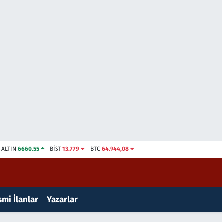
ALTIN
6660.55
BİST
13.779
BTC
64.944,08
mi İlanlar
Yazarlar