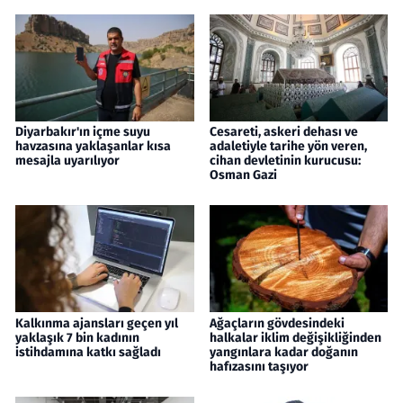
Diyarbakır'ın içme suyu
Cesareti, askeri dehası ve
havzasına yaklaşanlar kısa
adaletiyle tarihe yön veren,
mesajla uyarılıyor
cihan devletinin kurucusu:
Osman Gazi
Kalkınma ajansları geçen yıl
Ağaçların gövdesindeki
yaklaşık 7 bin kadının
halkalar iklim değişikliğinden
istihdamına katkı sağladı
yangınlara kadar doğanın
hafızasını taşıyor