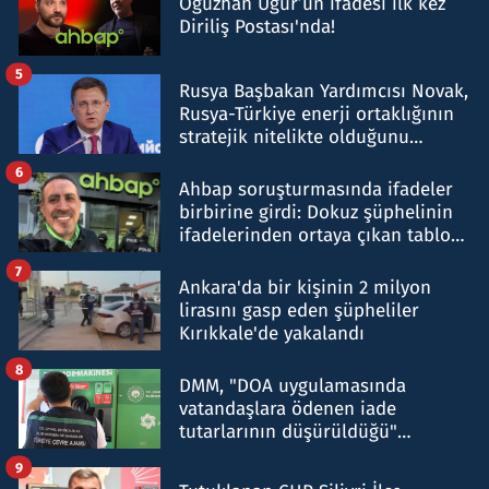
Oğuzhan Uğur’un ifadesi ilk kez
Diriliş Postası'nda!
5
Rusya Başbakan Yardımcısı Novak,
Rusya-Türkiye enerji ortaklığının
stratejik nitelikte olduğunu
belirtti
6
Ahbap soruşturmasında ifadeler
birbirine girdi: Dokuz şüphelinin
ifadelerinden ortaya çıkan tablo
şok etti
7
Ankara'da bir kişinin 2 milyon
lirasını gasp eden şüpheliler
Kırıkkale'de yakalandı
8
DMM, "DOA uygulamasında
vatandaşlara ödenen iade
tutarlarının düşürüldüğü"
iddiasını yalanladı
9