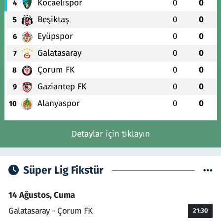
Kocaelispor
0
0
4
Beşiktaş
0
0
5
Eyüpspor
0
0
6
Galatasaray
0
0
7
Çorum FK
0
0
8
Gaziantep FK
0
0
9
Alanyaspor
0
0
10
Detaylar için tıklayın
Süper Lig Fikstür
14 Ağustos, Cuma
Galatasaray - Çorum FK
21:30