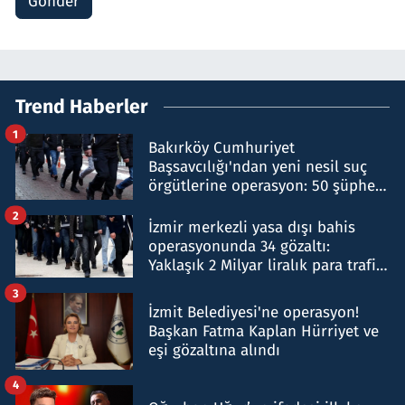
Gönder
Trend Haberler
1
Bakırköy Cumhuriyet
Başsavcılığı'ndan yeni nesil suç
örgütlerine operasyon: 50 şüpheli
hakkında gözaltı kararı
2
İzmir merkezli yasa dışı bahis
operasyonunda 34 gözaltı:
Yaklaşık 2 Milyar liralık para trafiği
tespit edildi
3
İzmit Belediyesi'ne operasyon!
Başkan Fatma Kaplan Hürriyet ve
eşi gözaltına alındı
4