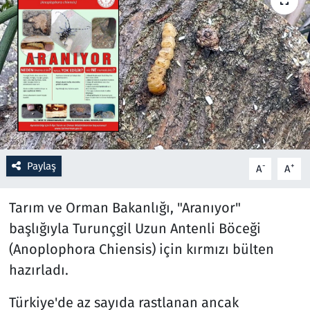
Resmi İlanlar
Rüya Tabirleri
Sağlık
Savunma Sanayi
Paylaş
-
+
A
A
Seçim 2023
Tarım ve Orman Bakanlığı, "Aranıyor"
Spor
başlığıyla Turunçgil Uzun Antenli Böceği
Teknoloji ve Bilim
(Anoplophora Chiensis) için kırmızı bülten
hazırladı.
Televizyon
Türkiye'de az sayıda rastlanan ancak