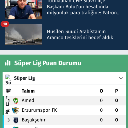
Tutuklanan CHP Silivri İlçe
Başkanı Bulut'un hesabında
milyonluk para trafiğine: Patron
talimat verdi, ben gönderdim
10
Husiler: Suudi Arabistan'ın
Aramco tesislerini hedef aldık
Süper Lig Puan Durumu
Süper Lig
#
Takım
O
P
Amed
0
0
1
Erzurumspor FK
0
0
2
Başakşehir
0
0
3