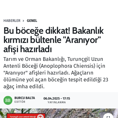
Gündem
HABERLER
GENEL
Haber
Bu böceğe dikkat! Bakanlık
Kültür Sanat
kırmızı bültenle "Aranıyor"
afişi hazırladı
Kurumsal Haberler
Tarım ve Orman Bakanlığı, Turunçgil Uzun
Lezzet Durağı
Antenli Böceği (Anoplophora Chiensis) için
"Aranıyor" afişleri hazırladı. Ağaçların
Memur ve Kamu
ölümüne yol açan böceğin tespit edildiği 23
ağaç imha edildi.
Otomobil
BURCU BALTA
06.04.2025 - 17:15
EDITÖR
Oyun
YAYINLANMA
Ramazan