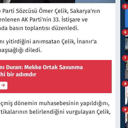
5
e Parti Sözcüsü Ömer Çelik, Sakarya'nın
nlenen AK Parti'nin 33. İstişare ve
da basın toplantısı düzenledi.
6
ı yitirdiğini anımsatan Çelik, İnanır'a
aşsağlığı diledi.
7
anı Duran: Mekke Ortak Savunma
hi bir adımdır
8
eçmiş dönemin muhasebesinin yapıldığını,
9
ikalarının belirlendiğini vurgulayan Çelik,