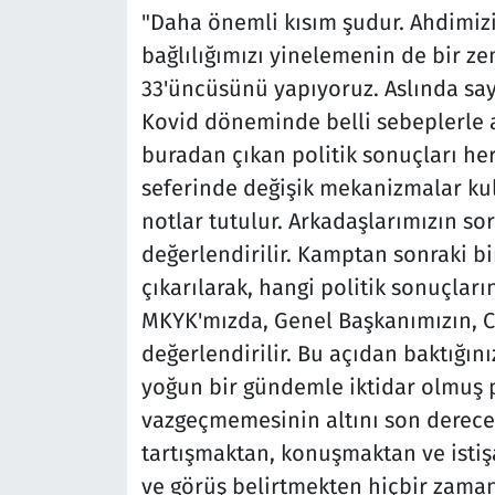
"Daha önemli kısım şudur. Ahdimiz
bağlılığımızı yinelemenin de bir ze
33'üncüsünü yapıyoruz. Aslında say
Kovid döneminde belli sebeplerle 
buradan çıkan politik sonuçları he
seferinde değişik mekanizmalar ku
notlar tutulur. Arkadaşlarımızın soru
değerlendirilir. Kamptan sonraki bir
çıkarılarak, hangi politik sonuçları
MKYK'mızda, Genel Başkanımızın,
değerlendirilir. Bu açıdan baktığı
yoğun bir gündemle iktidar olmuş p
vazgeçmemesinin altını son derece 
tartışmaktan, konuşmaktan ve istiş
ve görüş belirtmekten hiçbir zama