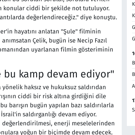
K
 konular ciddi bir şekilde not tutuluyor.
K
ntılarda değerlendireceğiz." diye konuştu.
G
'in hayatını anlatan "Şule" filminin
G
 anımsatan Çelik, bugün ise Necip Fazıl
romanından uyarlanan filmin gösteriminin
1
B
e bu kamp devam ediyor"
B
A
'a yönelik haksız ve hukuksuz saldırıdan
nın ciddi bir risk altına girdiğini dile
1
bu barışın bugün yapılan bazı saldırılarla
S
 İsrail'in saldırganlığı devam ediyor.
ın değerlendirilmesi, enerji meselelerinden
konulara yoğun bir biçimde devam edecek.