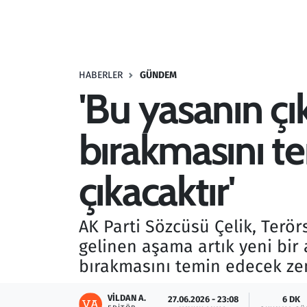
Resmi İlanlar
Rüya Tabirleri
HABERLER
GÜNDEM
'Bu yasanın çı
Sağlık
bırakmasını t
Savunma Sanayi
Seçim 2023
çıkacaktır'
Spor
AK Parti Sözcüsü Çelik, Terör
Teknoloji ve Bilim
gelinen aşama artık yeni bir 
bırakmasını temin edecek zem
Televizyon
VILDAN A.
27.06.2026 - 23:08
6 DK