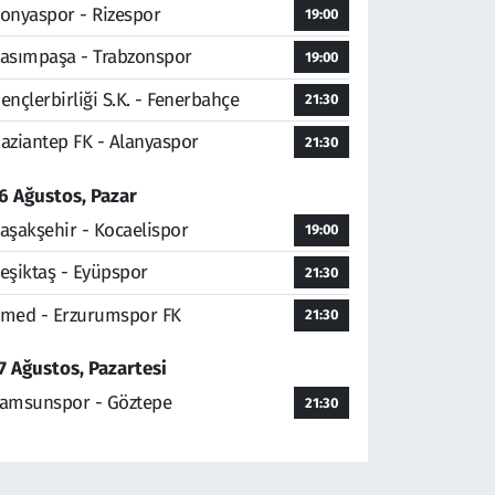
onyaspor - Rizespor
19:00
asımpaşa - Trabzonspor
19:00
ençlerbirliği S.K. - Fenerbahçe
21:30
aziantep FK - Alanyaspor
21:30
6 Ağustos, Pazar
aşakşehir - Kocaelispor
19:00
eşiktaş - Eyüpspor
21:30
med - Erzurumspor FK
21:30
7 Ağustos, Pazartesi
amsunspor - Göztepe
21:30