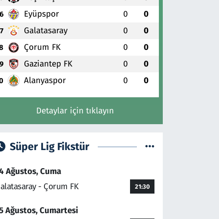
Eyüpspor
0
0
6
Galatasaray
0
0
7
Çorum FK
0
0
8
Gaziantep FK
0
0
9
Alanyaspor
0
0
0
Detaylar için tıklayın
Süper Lig Fikstür
4 Ağustos, Cuma
alatasaray - Çorum FK
21:30
5 Ağustos, Cumartesi