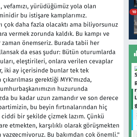
i, vefamızı, yürüdüğümüz yola olan
10
minidir bu istişare kamplarımız.
ı çok daha fazla olacaktı ama biliyorsunuz
ara vermek zorunda kaldık. Bu kampı ve
r zaman önemseriz. Burada tabii her
llansak da esas şudur: Bütün oturumlarda
ları, eleştirileri, onlara verilen cevaplar
, iki ay içerisinde bunlar tek tek
n çıkarılması gerektiği MYK'mızda,
 Cumhurbaşkanımızın huzurunda
nızda bu kadar uzun zamandır ve son derece
artimizin, bu beyin fırtınalarından hiç
ciddi bir şekilde çizmek lazım. Çünkü
are etmekten, karşılıklı olarak görüşmekten
n vazgeçmiyoruz. Bu bakımdan çok önemli."