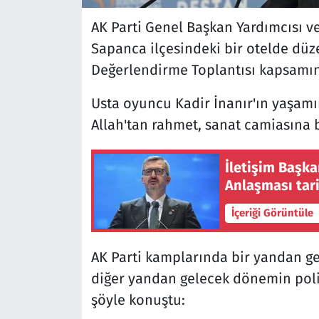
AK Parti Genel Başkan Yardımcısı v
Sapanca ilçesindeki bir otelde düze
Değerlendirme Toplantısı kapsamın
Usta oyuncu Kadir İnanır'ın yaşamın
Allah'tan rahmet, sanat camiasına b
İletişim Başk
Anlaşması tari
İçeriği Görüntüle
AK Parti kamplarında bir yandan g
diğer yandan gelecek dönemin polit
şöyle konuştu: