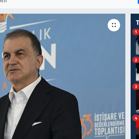
RESI
1
2
3
4