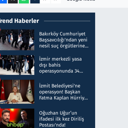
Trend Haberler
Bakırköy Cumhuriyet
Başsavcılığı'ndan yeni
nesil suç örgütlerine
operasyon: 50 şüpheli
hakkında gözaltı kararı
İzmir merkezli yasa
dışı bahis
operasyonunda 34
gözaltı: Yaklaşık 2
Milyar liralık para
İzmit Belediyesi'ne
trafiği tespit edildi
operasyon! Başkan
Fatma Kaplan Hürriyet
ve eşi gözaltına alındı
Oğuzhan Uğur’un
ifadesi ilk kez Diriliş
Postası'nda!