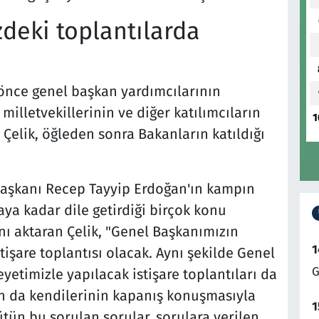
deki toplantılarda
ce genel başkan yardımcılarının
 milletvekillerinin ve diğer katılımcıların
1
 Çelik, öğleden sonra Bakanların katıldığı
aşkanı Recep Tayyip Erdoğan'ın kampın
kaya kadar dile getirdiği birçok konu
nı aktaran Çelik, "Genel Başkanımızın
1
stişare toplantısı olacak. Aynı şekilde Genel
G
yetimizle yapılacak istişare toplantıları da
ın da kendilerinin kapanış konuşmasıyla
1
ün bu sorulan sorular, sorulara verilen