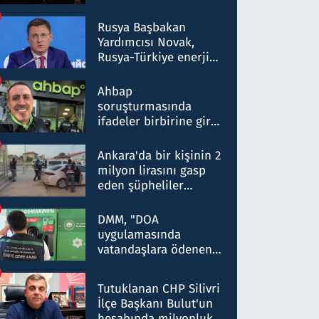
Rusya Başbakan
Yardımcısı Novak,
Rusya-Türkiye enerji
ortaklığının stratejik
nitelikte olduğunu
Ahbap
belirtti
soruşturmasında
ifadeler birbirine girdi:
Dokuz şüphelinin
ifadelerinden ortaya
Ankara'da bir kişinin 2
çıkan tablo şok etti
milyon lirasını gasp
eden şüpheliler
Kırıkkale'de yakalandı
DMM, "DOA
uygulamasında
vatandaşlara ödenen
iade tutarlarının
düşürüldüğü" iddiasını
Tutuklanan CHP Silivri
yalanladı
İlçe Başkanı Bulut'un
hesabında milyonluk