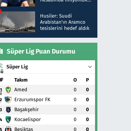
para trafiğine: Patron
talimat verdi, ben
Husiler: Suudi
gönderdim
Arabistan'ın Aramco
tesislerini hedef aldık
Süper Lig Puan Durumu
Süper Lig
#
Takım
O
P
Amed
0
0
1
Erzurumspor FK
0
0
2
Başakşehir
0
0
3
Kocaelispor
0
0
4
Beşiktaş
0
0
5