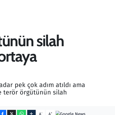
tünün silah
ortaya
 kadar pek çok adım atıldı ama
e terör örgütünün silah
-
+
A
A