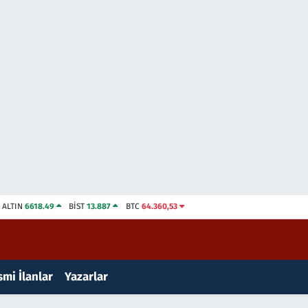
ALTIN
6618.49
BİST
13.887
BTC
64.360,53
mi İlanlar
Yazarlar