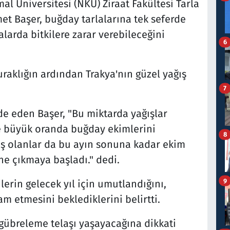
l Üniversitesi (NKÜ) Ziraat Fakültesi Tarla
met Başer, buğday tarlalarına tek seferde
larda bitkilere zarar verebileceğini
6
raklığın ardından Trakya'nın güzel yağış
7
fade eden Başer, "Bu miktarda yağışlar
 de büyük oranda buğday ekimlerini
8
 olanlar da bu ayın sonuna kadar ekim
ne çıkmaya başladı." dedi.
9
lerin gelecek yıl için umutlandığını,
m etmesini beklediklerini belirtti.
 gübreleme telaşı yaşayacağına dikkati