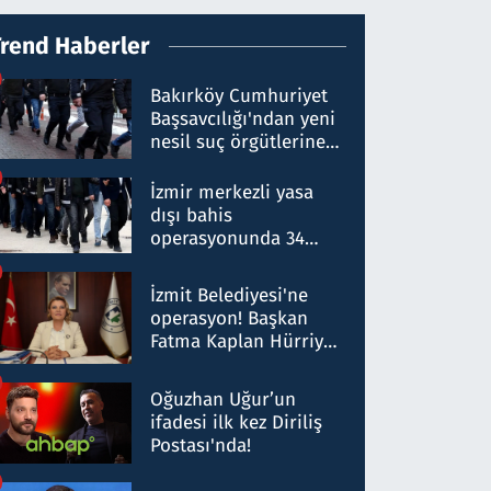
Trend Haberler
Bakırköy Cumhuriyet
Başsavcılığı'ndan yeni
nesil suç örgütlerine
operasyon: 50 şüpheli
hakkında gözaltı kararı
İzmir merkezli yasa
dışı bahis
operasyonunda 34
gözaltı: Yaklaşık 2
Milyar liralık para
İzmit Belediyesi'ne
trafiği tespit edildi
operasyon! Başkan
Fatma Kaplan Hürriyet
ve eşi gözaltına alındı
Oğuzhan Uğur’un
ifadesi ilk kez Diriliş
Postası'nda!