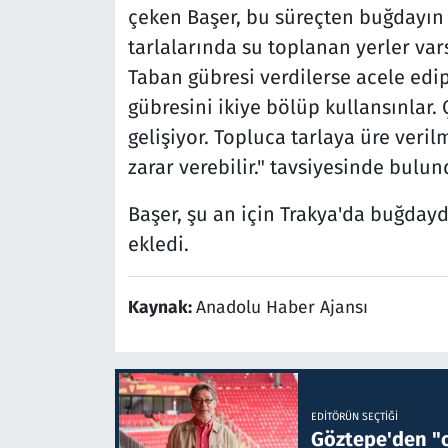
çeken Başer, bu süreçten buğdayın 
tarlalarında su toplanan yerler var
Taban gübresi verdilerse acele edi
gübresini ikiye bölüp kullansınlar.
gelişiyor. Topluca tarlaya üre veri
zarar verebilir." tavsiyesinde bulun
Başer, şu an için Trakya'da buğday
ekledi.
Kaynak:
Anadolu Haber Ajansı
EDITÖRÜN SEÇTIĞI
Göztepe'den "o