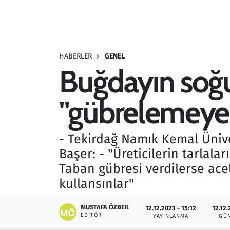
Resmi İlanlar
Rüya Tabirleri
HABERLER
GENEL
Buğdayın soğu
Sağlık
"gübrelemeye d
Savunma Sanayi
Seçim 2023
- Tekirdağ Namık Kemal Üniver
Başer: - "Üreticilerin tarlal
Spor
Taban gübresi verdilerse ace
Teknoloji ve Bilim
kullansınlar"
Televizyon
MUSTAFA ÖZBEK
12.12.2023 - 15:12
12.12.
EDITÖR
YAYINLANMA
GÜ