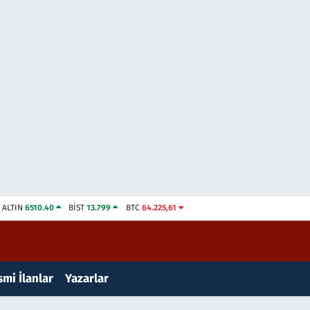
ALTIN
6510.40
BİST
13.799
BTC
64.225,61
mi İlanlar
Yazarlar