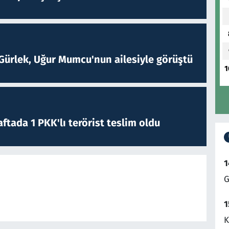
Gürlek, Uğur Mumcu'nun ailesiyle görüştü
1
ftada 1 PKK'lı terörist teslim oldu
1
G
1
K