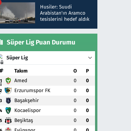
talimat verdi, ben
Husiler: Suudi
gönderdim
Arabistan'ın Aramco
tesislerini hedef aldık
Süper Lig Puan Durumu
Süper Lig
#
Takım
O
P
Amed
0
0
1
Erzurumspor FK
0
0
2
Başakşehir
0
0
3
Kocaelispor
0
0
4
Beşiktaş
0
0
5
Eyüpspor
0
0
6