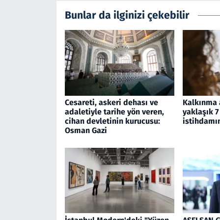
Bunlar da ilginizi çekebilir
Cesareti, askeri dehası ve
Kalkınma a
adaletiyle tarihe yön veren,
yaklaşık 7
cihan devletinin kurucusu:
istihdamın
Osman Gazi