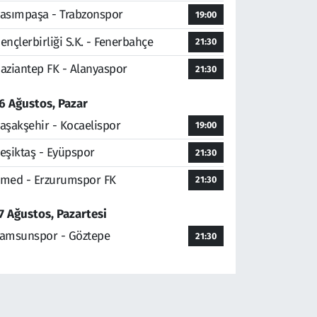
asımpaşa - Trabzonspor
19:00
ençlerbirliği S.K. - Fenerbahçe
21:30
aziantep FK - Alanyaspor
21:30
6 Ağustos, Pazar
aşakşehir - Kocaelispor
19:00
eşiktaş - Eyüpspor
21:30
med - Erzurumspor FK
21:30
7 Ağustos, Pazartesi
amsunspor - Göztepe
21:30