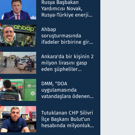
Rusya Başbakan
Yardımcısı Novak,
Rusya-Türkiye enerji
ortaklığının stratejik
nitelikte olduğunu
Ahbap
belirtti
soruşturmasında
ifadeler birbirine girdi:
Dokuz şüphelinin
ifadelerinden ortaya
Ankara'da bir kişinin 2
çıkan tablo şok etti
milyon lirasını gasp
eden şüpheliler
Kırıkkale'de yakalandı
DMM, "DOA
uygulamasında
vatandaşlara ödenen
iade tutarlarının
düşürüldüğü" iddiasını
Tutuklanan CHP Silivri
yalanladı
İlçe Başkanı Bulut'un
hesabında milyonluk
para trafiğine: Patron