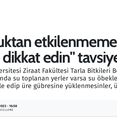
ktan etkilenmemesi
ikkat edin" tavsiy
sitesi Ziraat Fakültesi Tarla Bitkileri 
arında su toplanan yerler varsa su öbekle
le edip üre gübresine yüklenmesinler, ü
2023 - 16:58
NCELLEME