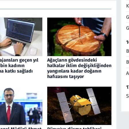
K
G
G
1
B
jansları geçen yıl
Ağaçların gövdesindeki
B
 bin kadının
halkalar iklim değişikliğinden
a katkı sağladı
yangınlara kadar doğanın
A
hafızasını taşıyor
1
S