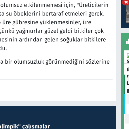
10
olumsuz etkilenmemesi için, "Üreticilerin
sa su öbeklerini bertaraf etmeleri gerek.
p üre gübresine yüklenmesinler, üre
 Çünkü yağmurlar güzel geldi bitkiler çok
lmesinin ardından gelen soğuklar bitkilere
du.
da bir olumsuzluk görünmediğini sözlerine
limpik" çalışmalar