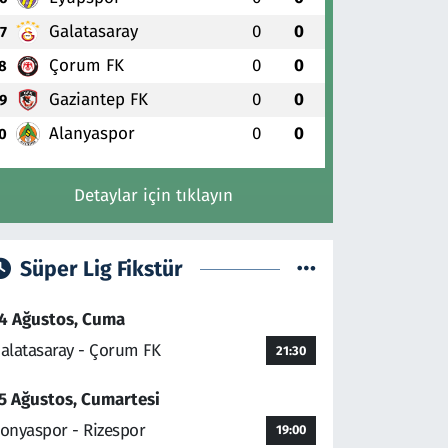
Galatasaray
0
0
7
Çorum FK
0
0
8
Gaziantep FK
0
0
9
Alanyaspor
0
0
0
Detaylar için tıklayın
Süper Lig Fikstür
4 Ağustos, Cuma
alatasaray - Çorum FK
21:30
5 Ağustos, Cumartesi
onyaspor - Rizespor
19:00