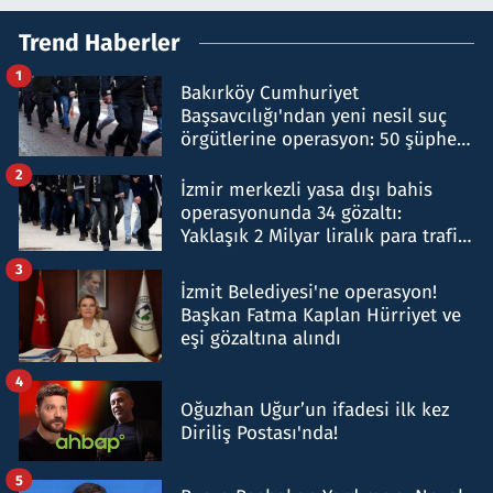
Trend Haberler
1
Bakırköy Cumhuriyet
Başsavcılığı'ndan yeni nesil suç
örgütlerine operasyon: 50 şüpheli
hakkında gözaltı kararı
2
İzmir merkezli yasa dışı bahis
operasyonunda 34 gözaltı:
Yaklaşık 2 Milyar liralık para trafiği
tespit edildi
3
İzmit Belediyesi'ne operasyon!
Başkan Fatma Kaplan Hürriyet ve
eşi gözaltına alındı
4
Oğuzhan Uğur’un ifadesi ilk kez
Diriliş Postası'nda!
5