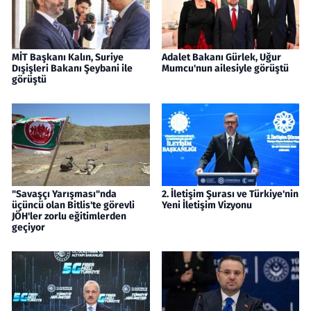
MİT Başkanı Kalın, Suriye
Adalet Bakanı Gürlek, Uğur
Dışişleri Bakanı Şeybani ile
Mumcu'nun ailesiyle görüştü
görüştü
"Savaşçı Yarışması"nda
2. İletişim Şurası ve Türkiye'nin
üçüncü olan Bitlis'te görevli
Yeni İletişim Vizyonu
JÖH'ler zorlu eğitimlerden
geçiyor