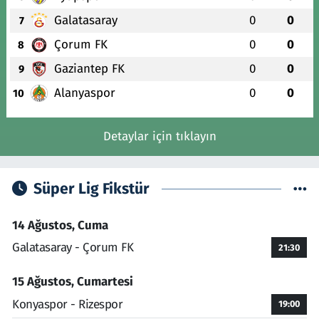
Galatasaray
0
0
7
Çorum FK
0
0
8
Gaziantep FK
0
0
9
Alanyaspor
0
0
10
Detaylar için tıklayın
Süper Lig Fikstür
14 Ağustos, Cuma
Galatasaray - Çorum FK
21:30
15 Ağustos, Cumartesi
Konyaspor - Rizespor
19:00