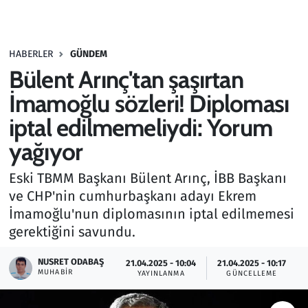
Gündem
HABERLER
GÜNDEM
Haber
Bülent Arınç'tan şaşırtan
Kültür Sanat
İmamoğlu sözleri! Diploması
iptal edilmemeliydi: Yorum
Kurumsal Haberler
yağıyor
Lezzet Durağı
Eski TBMM Başkanı Bülent Arınç, İBB Başkanı
ve CHP'nin cumhurbaşkanı adayı Ekrem
Memur ve Kamu
İmamoğlu'nun diplomasının iptal edilmemesi
gerektiğini savundu.
Otomobil
NUSRET ODABAŞ
21.04.2025 - 10:04
21.04.2025 - 10:17
Oyun
MUHABIR
YAYINLANMA
GÜNCELLEME
Ramazan