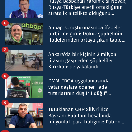
Rusya Başbakan Yardımcısı Novak,
Rusya-Türkiye enerji ortaklığının
stratejik nitelikte olduğunu
belirtti
6
Ahbap soruşturmasında ifadeler
birbirine girdi: Dokuz şüphelinin
ifadelerinden ortaya çıkan tablo
şok etti
7
Ankara'da bir kişinin 2 milyon
lirasını gasp eden şüpheliler
Kırıkkale'de yakalandı
8
DMM, "DOA uygulamasında
vatandaşlara ödenen iade
tutarlarının düşürüldüğü"
iddiasını yalanladı
9
Tutuklanan CHP Silivri İlçe
Başkanı Bulut'un hesabında
milyonluk para trafiğine: Patron
talimat verdi, ben gönderdim