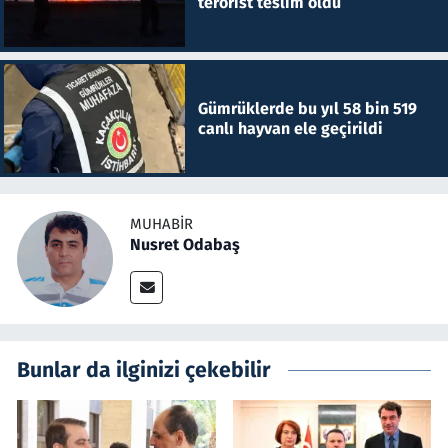
terörist teslim oldu
Gümrüklerde bu yıl 58 bin 519
canlı hayvan ele geçirildi
MUHABIR
Nusret Odabaş
Bunlar da ilginizi çekebilir