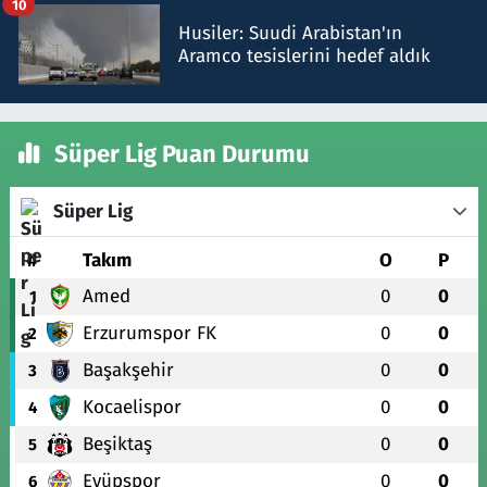
10
Husiler: Suudi Arabistan'ın
Aramco tesislerini hedef aldık
Süper Lig Puan Durumu
Süper Lig
#
Takım
O
P
Amed
0
0
1
Erzurumspor FK
0
0
2
Başakşehir
0
0
3
Kocaelispor
0
0
4
Beşiktaş
0
0
5
Eyüpspor
0
0
6