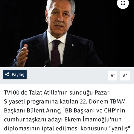
Resmi İlanlar
Rüya Tabirleri
Sağlık
Savunma Sanayi
Paylaş
Seçim 2023
-
+
A
A
Spor
TV100'de Talat Atilla'nın sunduğu Pazar
Siyaseti programına katılan 22. Dönem TBMM
Teknoloji ve Bilim
Başkanı Bülent Arınç, İBB Başkanı ve CHP'nin
cumhurbaşkanı adayı Ekrem İmamoğlu'nun
Televizyon
diplomasının iptal edilmesi konusunu "yanlış"