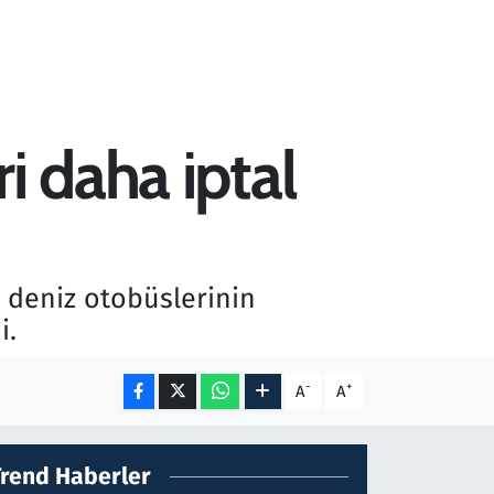
i daha iptal
n deniz otobüslerinin
i.
-
+
A
A
Trend Haberler