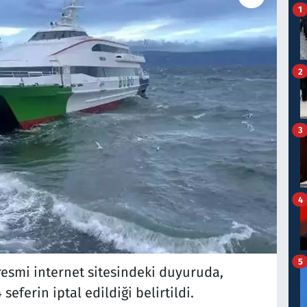
1
2
3
4
5
esmi internet sitesindeki duyuruda,
eferin iptal edildiği belirtildi.