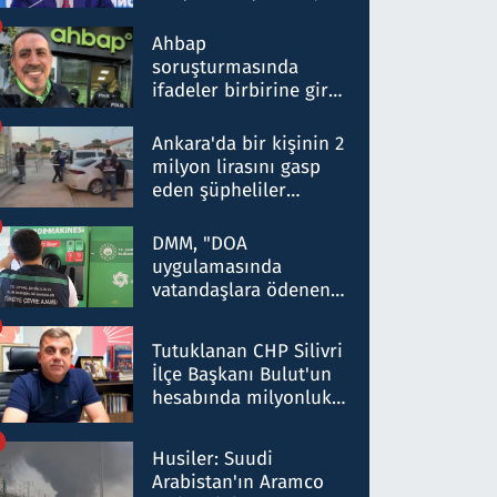
ortaklığının stratejik
nitelikte olduğunu
Ahbap
belirtti
soruşturmasında
ifadeler birbirine girdi:
Dokuz şüphelinin
ifadelerinden ortaya
Ankara'da bir kişinin 2
çıkan tablo şok etti
milyon lirasını gasp
eden şüpheliler
Kırıkkale'de yakalandı
DMM, "DOA
uygulamasında
vatandaşlara ödenen
iade tutarlarının
düşürüldüğü" iddiasını
Tutuklanan CHP Silivri
yalanladı
İlçe Başkanı Bulut'un
hesabında milyonluk
para trafiğine: Patron
talimat verdi, ben
Husiler: Suudi
gönderdim
Arabistan'ın Aramco