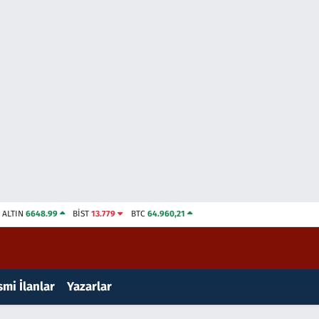
ALTIN
6648.99
BİST
13.779
BTC
64.960,21
mi İlanlar
Yazarlar