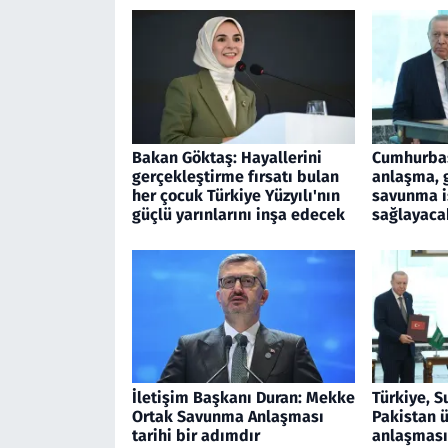
Bakan Göktaş: Hayallerini
Cumhurbaş
gerçekleştirme fırsatı bulan
anlaşma, 
her çocuk Türkiye Yüzyılı'nın
savunma iş
güçlü yarınlarını inşa edecek
sağlayaca
İletişim Başkanı Duran: Mekke
Türkiye, S
Ortak Savunma Anlaşması
Pakistan 
tarihi bir adımdır
anlaşması