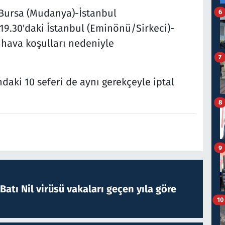
 Bursa (Mudanya)-İstanbul
6
 19.30'daki İstanbul (Eminönü/Sirkeci)-
 hava koşulları nedeniyle
7
daki 10 seferi de aynı gerekçeyle iptal
8
9
atı Nil virüsü vakaları geçen yıla göre
10