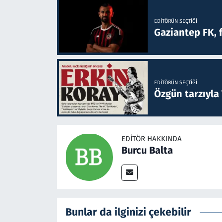
EDITÖRÜN SEÇTIĞI
Gaziantep FK, 
EDITÖRÜN SEÇTIĞI
Özgün tarzıyla
EDITÖR HAKKINDA
Burcu Balta
Bunlar da ilginizi çekebilir