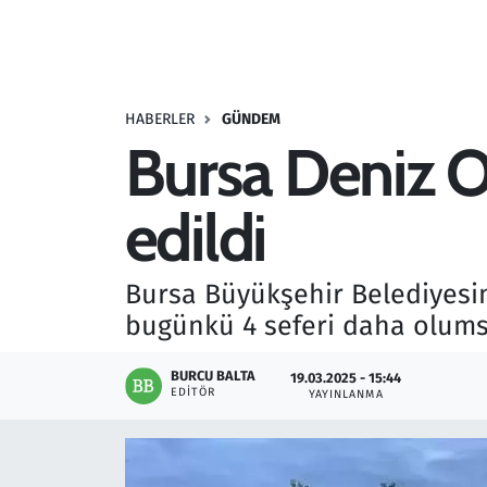
Resmi İlanlar
Rüya Tabirleri
HABERLER
GÜNDEM
Bursa Deniz Ot
Sağlık
edildi
Savunma Sanayi
Seçim 2023
Bursa Büyükşehir Belediyesin
bugünkü 4 seferi daha olumsuz
Spor
BURCU BALTA
19.03.2025 - 15:44
Teknoloji ve Bilim
EDITÖR
YAYINLANMA
Televizyon