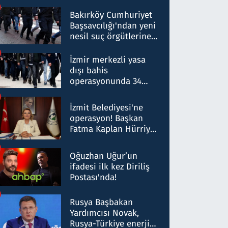
Bakırköy Cumhuriyet
Başsavcılığı'ndan yeni
nesil suç örgütlerine
operasyon: 50 şüpheli
hakkında gözaltı kararı
İzmir merkezli yasa
dışı bahis
operasyonunda 34
gözaltı: Yaklaşık 2
Milyar liralık para
İzmit Belediyesi'ne
trafiği tespit edildi
operasyon! Başkan
Fatma Kaplan Hürriyet
ve eşi gözaltına alındı
Oğuzhan Uğur’un
ifadesi ilk kez Diriliş
Postası'nda!
Rusya Başbakan
Yardımcısı Novak,
Rusya-Türkiye enerji