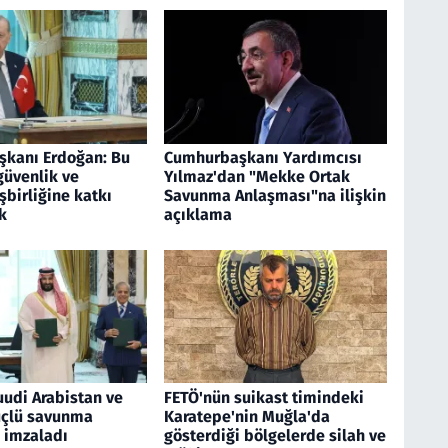
kanı Erdoğan: Bu
Cumhurbaşkanı Yardımcısı
güvenlik ve
Yılmaz'dan "Mekke Ortak
birliğine katkı
Savunma Anlaşması"na ilişkin
k
açıklama
uudi Arabistan ve
FETÖ'nün suikast timindeki
üçlü savunma
Karatepe'nin Muğla'da
 imzaladı
gösterdiği bölgelerde silah ve