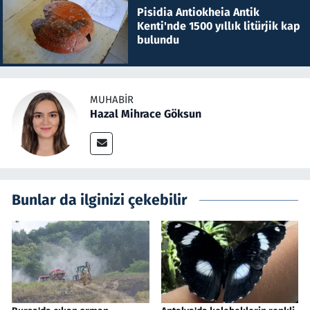
Pisidia Antiokheia Antik
Kenti'nde 1500 yıllık litürjik kap
bulundu
MUHABIR
Hazal Mihrace Göksun
Bunlar da ilginizi çekebilir