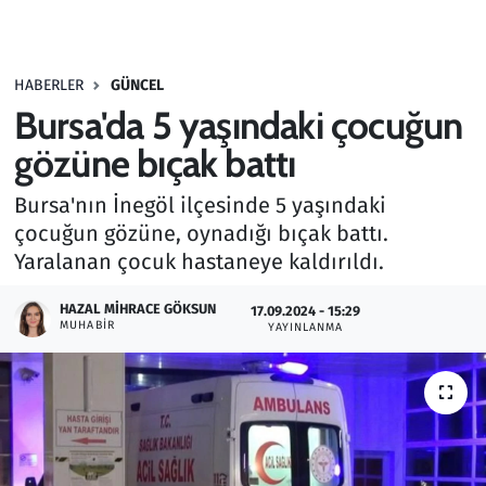
Gündem
HABERLER
GÜNCEL
Haber
Bursa'da 5 yaşındaki çocuğun
Kültür Sanat
gözüne bıçak battı
Bursa'nın İnegöl ilçesinde 5 yaşındaki
Kurumsal Haberler
çocuğun gözüne, oynadığı bıçak battı.
Yaralanan çocuk hastaneye kaldırıldı.
Lezzet Durağı
HAZAL MIHRACE GÖKSUN
17.09.2024 - 15:29
Memur ve Kamu
MUHABIR
YAYINLANMA
Otomobil
Oyun
Ramazan