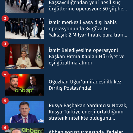
Başsavcılığı'ndan yeni nesil suç
örgütlerine operasyon: 50 şüpheli
hakkında gözaltı kararı
2
İzmir merkezli yasa dışı bahis
operasyonunda 34 gözaltı:
Yaklaşık 2 Milyar liralık para trafiği
tespit edildi
3
İzmit Belediyesi'ne operasyon!
Başkan Fatma Kaplan Hürriyet ve
eşi gözaltına alındı
4
Oğuzhan Uğur’un ifadesi ilk kez
Diriliş Postası'nda!
5
Rusya Başbakan Yardımcısı Novak,
Rusya-Türkiye enerji ortaklığının
stratejik nitelikte olduğunu
belirtti
6
Ahbap soruşturmasında ifadeler