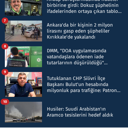
birbirine girdi: Dokuz şüphelinin
ifadelerinden ortaya çıkan tablo
şok etti
7
Ankara'da bir kişinin 2 milyon
lirasını gasp eden şüpheliler
Kırıkkale'de yakalandı
8
DMM, "DOA uygulamasında
vatandaşlara ödenen iade
tutarlarının düşürüldüğü"
iddiasını yalanladı
9
Tutuklanan CHP Silivri İlçe
Başkanı Bulut'un hesabında
milyonluk para trafiğine: Patron
talimat verdi, ben gönderdim
10
Husiler: Suudi Arabistan'ın
Aramco tesislerini hedef aldık