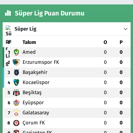
Süper Lig Puan Durumu
Süper Lig
#
Takım
O
P
Amed
0
0
1
Erzurumspor FK
0
0
2
Başakşehir
0
0
3
Kocaelispor
0
0
4
Beşiktaş
0
0
5
Eyüpspor
0
0
6
Galatasaray
0
0
7
Çorum FK
0
0
8
Gaziantep FK
0
0
9