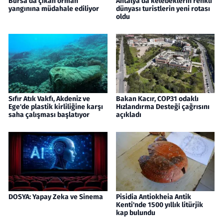
Bursa'da çıkan orman
Antalya'da kelebeklerin renkli
yangınına müdahale ediliyor
dünyası turistlerin yeni rotası
oldu
Sıfır Atık Vakfı, Akdeniz ve
Bakan Kacır, COP31 odaklı
Ege'de plastik kirliliğine karşı
Hızlandırma Desteği çağrısını
saha çalışması başlatıyor
açıkladı
DOSYA: Yapay Zeka ve Sinema
Pisidia Antiokheia Antik
Kenti'nde 1500 yıllık litürjik
kap bulundu