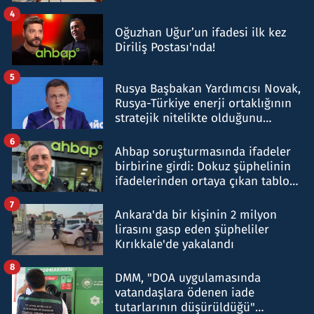
4
Oğuzhan Uğur’un ifadesi ilk kez
Diriliş Postası'nda!
5
Rusya Başbakan Yardımcısı Novak,
Rusya-Türkiye enerji ortaklığının
stratejik nitelikte olduğunu
belirtti
6
Ahbap soruşturmasında ifadeler
birbirine girdi: Dokuz şüphelinin
ifadelerinden ortaya çıkan tablo
şok etti
7
Ankara'da bir kişinin 2 milyon
lirasını gasp eden şüpheliler
Kırıkkale'de yakalandı
8
DMM, "DOA uygulamasında
vatandaşlara ödenen iade
tutarlarının düşürüldüğü"