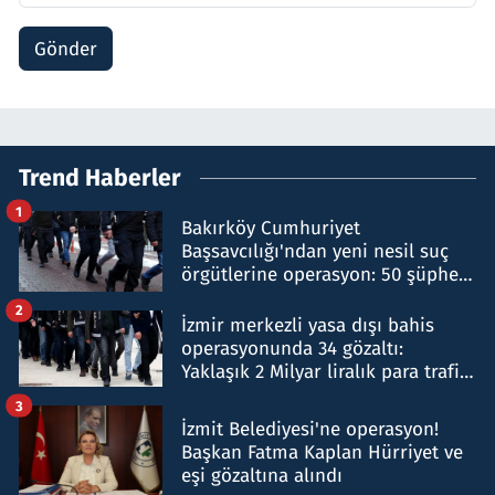
Gönder
Trend Haberler
1
Bakırköy Cumhuriyet
Başsavcılığı'ndan yeni nesil suç
örgütlerine operasyon: 50 şüpheli
hakkında gözaltı kararı
2
İzmir merkezli yasa dışı bahis
operasyonunda 34 gözaltı:
Yaklaşık 2 Milyar liralık para trafiği
tespit edildi
3
İzmit Belediyesi'ne operasyon!
Başkan Fatma Kaplan Hürriyet ve
eşi gözaltına alındı