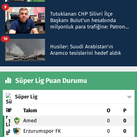
iddiasını yalanladı
9
Tutuklanan CHP Silivri İlçe
Başkanı Bulut'un hesabında
milyonluk para trafiğine: Patron
talimat verdi, ben gönderdim
10
Husiler: Suudi Arabistan'ın
Aramco tesislerini hedef aldık
Süper Lig Puan Durumu
Süper Lig
#
Takım
O
P
Amed
0
0
1
Erzurumspor FK
0
0
2