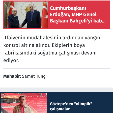
Cumhurbaşkanı
Erdoğan, MHP Genel
Başkanı Bahçeli'yi kabul
etti
İtfaiyenin müdahalesinin ardından yangın
kontrol altına alındı. Ekiplerin boya
fabrikasındaki soğutma çalışması devam
ediyor.
Muhabir:
Samet Tunç
Göztepe'den "olimpik"
çalışmalar