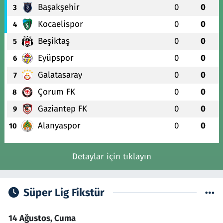
Başakşehir
0
0
3
Kocaelispor
0
0
4
Beşiktaş
0
0
5
Eyüpspor
0
0
6
Galatasaray
0
0
7
Çorum FK
0
0
8
Gaziantep FK
0
0
9
Alanyaspor
0
0
10
Detaylar için tıklayın
Süper Lig Fikstür
14 Ağustos, Cuma