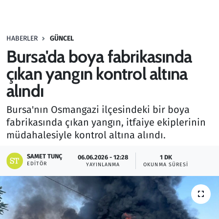
Gündem
HABERLER
GÜNCEL
Haber
Bursa'da boya fabrikasında
Kültür Sanat
çıkan yangın kontrol altına
alındı
Kurumsal Haberler
Bursa'nın Osmangazi ilçesindeki bir boya
Lezzet Durağı
fabrikasında çıkan yangın, itfaiye ekiplerinin
müdahalesiyle kontrol altına alındı.
Memur ve Kamu
SAMET TUNÇ
06.06.2026 - 12:28
1 DK
EDITÖR
YAYINLANMA
OKUNMA SÜRESI
Otomobil
Oyun
Ramazan