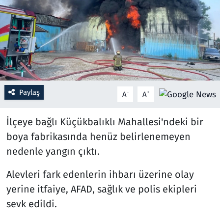
Resmi İlanlar
Rüya Tabirleri
Sağlık
Paylaş
-
+
A
A
Savunma Sanayi
İlçeye bağlı Küçükbalıklı Mahallesi'ndeki bir
Seçim 2023
boya fabrikasında henüz belirlenemeyen
Spor
nedenle yangın çıktı.
Teknoloji ve Bilim
Alevleri fark edenlerin ihbarı üzerine olay
yerine itfaiye, AFAD, sağlık ve polis ekipleri
Televizyon
sevk edildi.