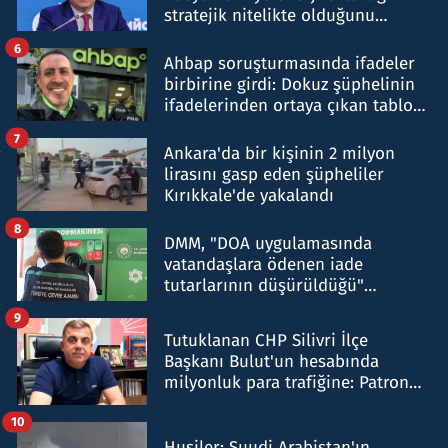
stratejik nitelikte olduğunu
belirtti
6
Ahbap soruşturmasında ifadeler
birbirine girdi: Dokuz şüphelinin
ifadelerinden ortaya çıkan tablo
şok etti
7
Ankara'da bir kişinin 2 milyon
lirasını gasp eden şüpheliler
Kırıkkale'de yakalandı
8
DMM, "DOA uygulamasında
vatandaşlara ödenen iade
tutarlarının düşürüldüğü"
iddiasını yalanladı
9
Tutuklanan CHP Silivri İlçe
Başkanı Bulut'un hesabında
milyonluk para trafiğine: Patron
talimat verdi, ben gönderdim
10
Husiler: Suudi Arabistan'ın