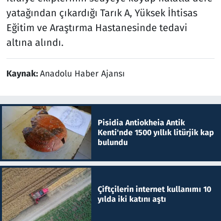
yatağından çıkardığı Tarık A, Yüksek İhtisas
Eğitim ve Araştırma Hastanesinde tedavi
altına alındı.
Kaynak:
Anadolu Haber Ajansı
Pisidia Antiokheia Antik
Kenti'nde 1500 yıllık litürjik kap
bulundu
Çiftçilerin internet kullanımı 10
yılda iki katını aştı