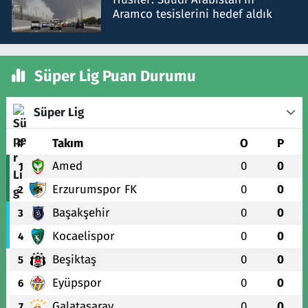
Aramco tesislerini hedef aldık
Süper Lig Puan Durumu
Süper Lig
#
Takım
O
P
Amed
0
0
1
Erzurumspor FK
0
0
2
Başakşehir
0
0
3
Kocaelispor
0
0
4
Beşiktaş
0
0
5
Eyüpspor
0
0
6
Galatasaray
0
0
7