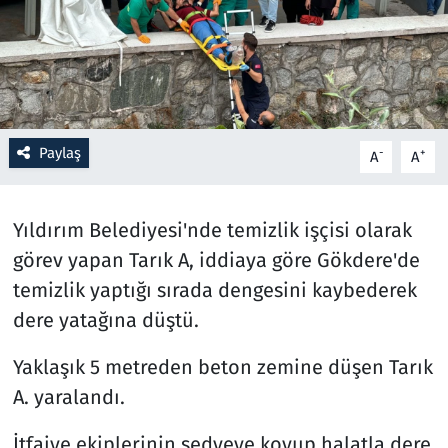
Resmi İlanlar
Rüya Tabirleri
Sağlık
Paylaş
-
+
A
A
Savunma Sanayi
Yıldırım Belediyesi'nde temizlik işçisi olarak
Seçim 2023
görev yapan Tarık A, iddiaya göre Gökdere'de
temizlik yaptığı sırada dengesini kaybederek
Spor
dere yatağına düştü.
Teknoloji ve Bilim
Yaklaşık 5 metreden beton zemine düşen Tarık
A. yaralandı.
Televizyon
İtfaiye ekiplerinin sedyeye koyup halatla dere