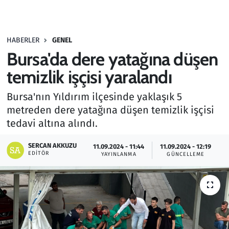
Gündem
HABERLER
GENEL
Haber
Bursa'da dere yatağına düşen
Kültür Sanat
temizlik işçisi yaralandı
Bursa'nın Yıldırım ilçesinde yaklaşık 5
Kurumsal Haberler
metreden dere yatağına düşen temizlik işçisi
tedavi altına alındı.
Lezzet Durağı
SERCAN AKKUZU
11.09.2024 - 11:44
11.09.2024 - 12:19
Memur ve Kamu
EDITÖR
YAYINLANMA
GÜNCELLEME
Otomobil
Oyun
Ramazan