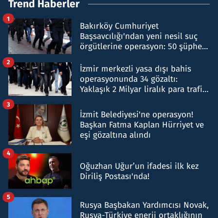
Trend Haberler
1
Bakırköy Cumhuriyet
Başsavcılığı'ndan yeni nesil suç
örgütlerine operasyon: 50 şüpheli
hakkında gözaltı kararı
2
İzmir merkezli yasa dışı bahis
operasyonunda 34 gözaltı:
Yaklaşık 2 Milyar liralık para trafiği
tespit edildi
3
İzmit Belediyesi'ne operasyon!
Başkan Fatma Kaplan Hürriyet ve
eşi gözaltına alındı
4
Oğuzhan Uğur’un ifadesi ilk kez
Diriliş Postası'nda!
5
Rusya Başbakan Yardımcısı Novak,
Rusya-Türkiye enerji ortaklığının