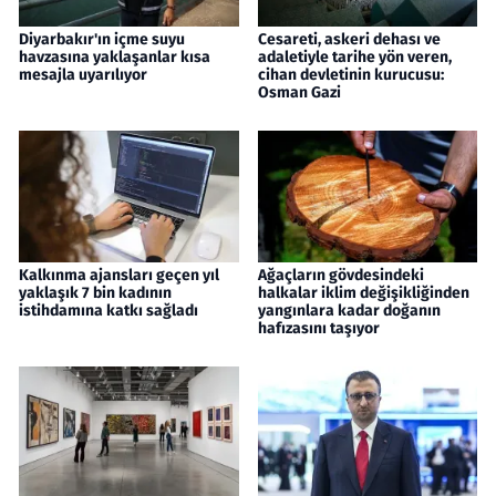
Diyarbakır'ın içme suyu
Cesareti, askeri dehası ve
havzasına yaklaşanlar kısa
adaletiyle tarihe yön veren,
mesajla uyarılıyor
cihan devletinin kurucusu:
Osman Gazi
Kalkınma ajansları geçen yıl
Ağaçların gövdesindeki
yaklaşık 7 bin kadının
halkalar iklim değişikliğinden
istihdamına katkı sağladı
yangınlara kadar doğanın
hafızasını taşıyor