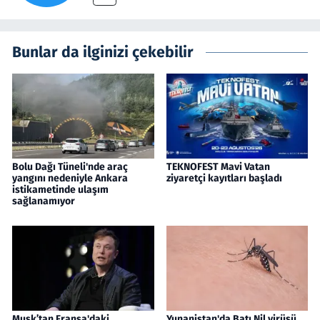
Bunlar da ilginizi çekebilir
Bolu Dağı Tüneli'nde araç
TEKNOFEST Mavi Vatan
yangını nedeniyle Ankara
ziyaretçi kayıtları başladı
istikametinde ulaşım
sağlanamıyor
Musk’tan Fransa'daki
Yunanistan'da Batı Nil virüsü