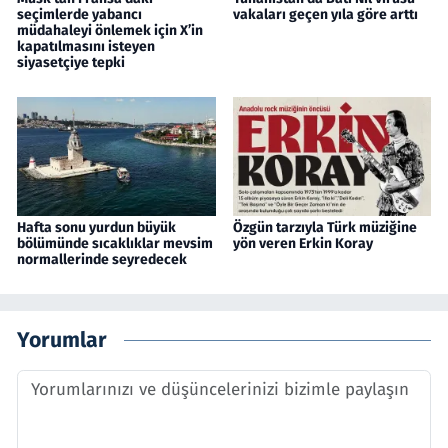
seçimlerde yabancı
vakaları geçen yıla göre arttı
müdahaleyi önlemek için X’in
kapatılmasını isteyen
siyasetçiye tepki
Hafta sonu yurdun büyük
Özgün tarzıyla Türk müziğine
bölümünde sıcaklıklar mevsim
yön veren Erkin Koray
normallerinde seyredecek
Yorumlar