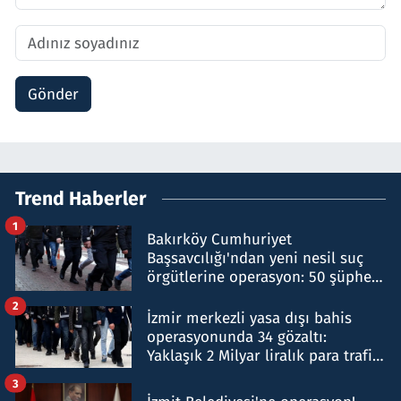
Gönder
Trend Haberler
1
Bakırköy Cumhuriyet
Başsavcılığı'ndan yeni nesil suç
örgütlerine operasyon: 50 şüpheli
hakkında gözaltı kararı
2
İzmir merkezli yasa dışı bahis
operasyonunda 34 gözaltı:
Yaklaşık 2 Milyar liralık para trafiği
tespit edildi
3