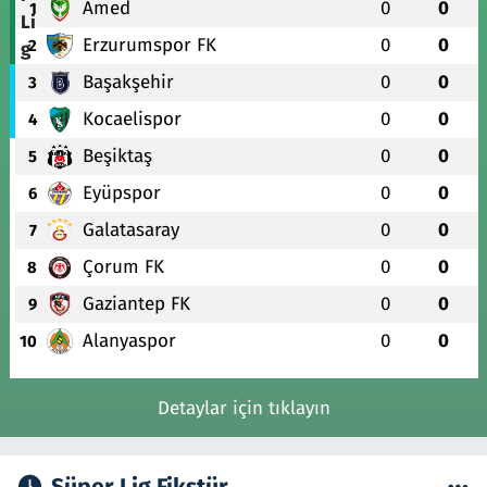
Amed
0
0
1
Erzurumspor FK
0
0
2
Başakşehir
0
0
3
Kocaelispor
0
0
4
Beşiktaş
0
0
5
Eyüpspor
0
0
6
Galatasaray
0
0
7
Çorum FK
0
0
8
Gaziantep FK
0
0
9
Alanyaspor
0
0
10
Detaylar için tıklayın