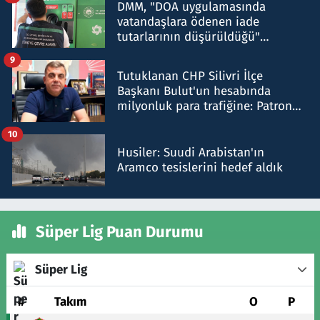
DMM, "DOA uygulamasında
vatandaşlara ödenen iade
tutarlarının düşürüldüğü"
iddiasını yalanladı
9
Tutuklanan CHP Silivri İlçe
Başkanı Bulut'un hesabında
milyonluk para trafiğine: Patron
talimat verdi, ben gönderdim
10
Husiler: Suudi Arabistan'ın
Aramco tesislerini hedef aldık
Süper Lig Puan Durumu
Süper Lig
#
Takım
O
P