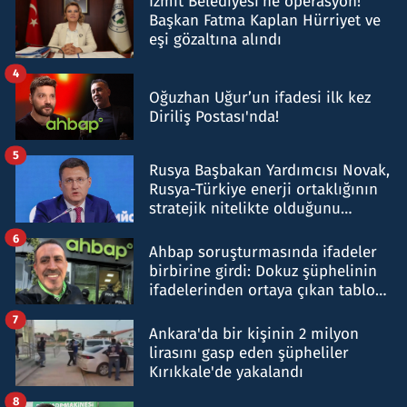
İzmit Belediyesi'ne operasyon!
Başkan Fatma Kaplan Hürriyet ve
eşi gözaltına alındı
4
Oğuzhan Uğur’un ifadesi ilk kez
Diriliş Postası'nda!
5
Rusya Başbakan Yardımcısı Novak,
Rusya-Türkiye enerji ortaklığının
stratejik nitelikte olduğunu
belirtti
6
Ahbap soruşturmasında ifadeler
birbirine girdi: Dokuz şüphelinin
ifadelerinden ortaya çıkan tablo
şok etti
7
Ankara'da bir kişinin 2 milyon
lirasını gasp eden şüpheliler
Kırıkkale'de yakalandı
8