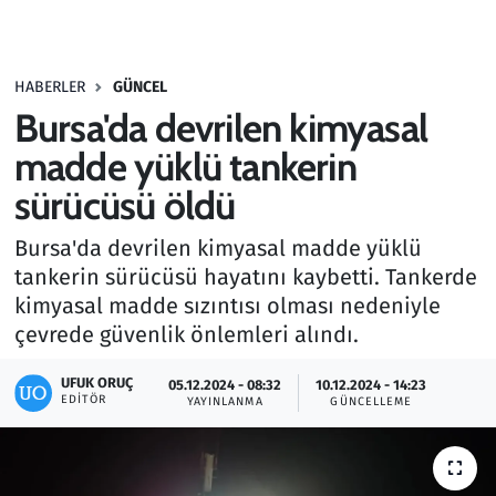
Gündem
HABERLER
GÜNCEL
Haber
Bursa'da devrilen kimyasal
Kültür Sanat
madde yüklü tankerin
sürücüsü öldü
Kurumsal Haberler
Bursa'da devrilen kimyasal madde yüklü
Lezzet Durağı
tankerin sürücüsü hayatını kaybetti. Tankerde
kimyasal madde sızıntısı olması nedeniyle
Memur ve Kamu
çevrede güvenlik önlemleri alındı.
Otomobil
UFUK ORUÇ
05.12.2024 - 08:32
10.12.2024 - 14:23
EDITÖR
YAYINLANMA
GÜNCELLEME
Oyun
Ramazan