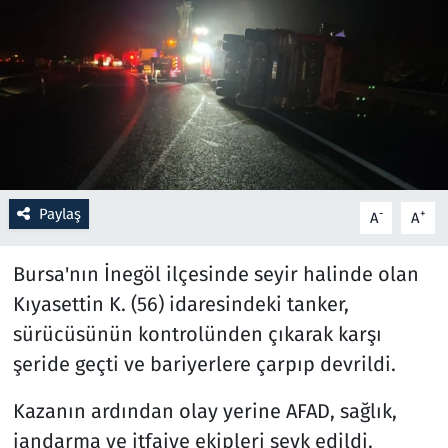
Resmi İlanlar
Rüya Tabirleri
Sağlık
Savunma Sanayi
Paylaş
-
+
A
A
Seçim 2023
Bursa'nın İnegöl ilçesinde seyir halinde olan
Spor
Kıyasettin K. (56) idaresindeki tanker,
sürücüsünün kontrolünden çıkarak karşı
Teknoloji ve Bilim
şeride geçti ve bariyerlere çarpıp devrildi.
Televizyon
Kazanın ardından olay yerine AFAD, sağlık,
jandarma ve itfaiye ekipleri sevk edildi.