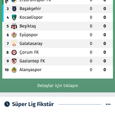
Başakşehir
0
0
3
Kocaelispor
0
0
4
Beşiktaş
0
0
5
Eyüpspor
0
0
6
Galatasaray
0
0
7
Çorum FK
0
0
8
Gaziantep FK
0
0
9
Alanyaspor
0
0
10
Detaylar için tıklayın
Süper Lig Fikstür