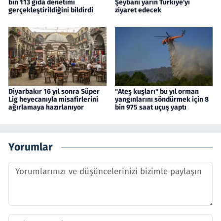
bin 113 gıda denetimi
Şeybani yarın Türkiye'yi
gerçekleştirildiğini bildirdi
ziyaret edecek
Diyarbakır 16 yıl sonra Süper
"Ateş kuşları" bu yıl orman
Lig heyecanıyla misafirlerini
yangınlarını söndürmek için 8
ağırlamaya hazırlanıyor
bin 975 saat uçuş yaptı
Yorumlar