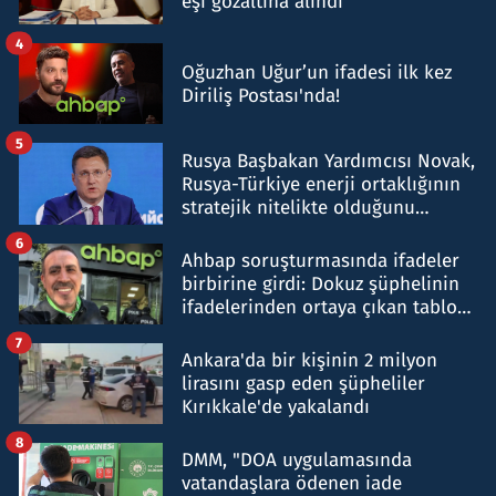
eşi gözaltına alındı
4
Oğuzhan Uğur’un ifadesi ilk kez
Diriliş Postası'nda!
5
Rusya Başbakan Yardımcısı Novak,
Rusya-Türkiye enerji ortaklığının
stratejik nitelikte olduğunu
belirtti
6
Ahbap soruşturmasında ifadeler
birbirine girdi: Dokuz şüphelinin
ifadelerinden ortaya çıkan tablo
şok etti
7
Ankara'da bir kişinin 2 milyon
lirasını gasp eden şüpheliler
Kırıkkale'de yakalandı
8
DMM, "DOA uygulamasında
vatandaşlara ödenen iade