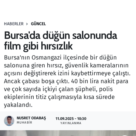
Gündem
HABERLER
GÜNCEL
Haber
Bursa'da düğün salonunda
Kültür Sanat
film gibi hırsızlık
Bursa'nın Osmangazi ilçesinde bir düğün
Kurumsal Haberler
salonuna giren hırsız, güvenlik kameralarının
açısını değiştirerek izini kaybettirmeye çalıştı.
Lezzet Durağı
Ancak çabası boşa çıktı. 40 bin lira nakit para
Memur ve Kamu
ve çok sayıda içkiyi çalan şüpheli, polis
ekiplerinin titiz çalışmasıyla kısa sürede
Otomobil
yakalandı.
NUSRET ODABAŞ
Oyun
11.09.2025 - 10:30
MUHABIR
YAYINLANMA
Ramazan