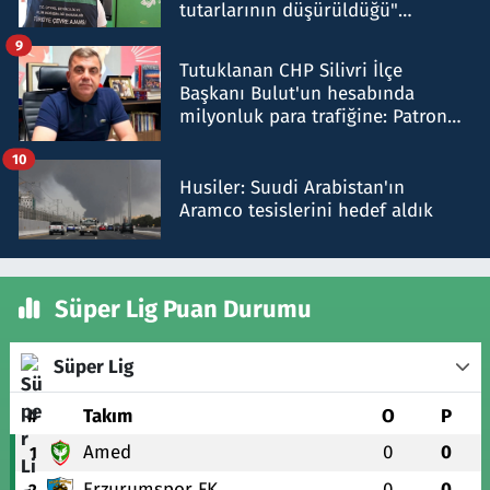
tutarlarının düşürüldüğü"
iddiasını yalanladı
9
Tutuklanan CHP Silivri İlçe
Başkanı Bulut'un hesabında
milyonluk para trafiğine: Patron
talimat verdi, ben gönderdim
10
Husiler: Suudi Arabistan'ın
Aramco tesislerini hedef aldık
Süper Lig Puan Durumu
Süper Lig
#
Takım
O
P
Amed
0
0
1
Erzurumspor FK
0
0
2