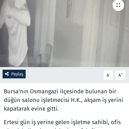
Resmi İlanlar
Rüya Tabirleri
Sağlık
Savunma Sanayi
Seçim 2023
Paylaş
-
+
A
A
Spor
Bursa'nın Osmangazi ilçesinde bulunan bir
düğün salonu işletmecisi H.K., akşam iş yerini
Teknoloji ve Bilim
kapatarak evine gitti.
Televizyon
Ertesi gün iş yerine gelen işletme sahibi, ofis