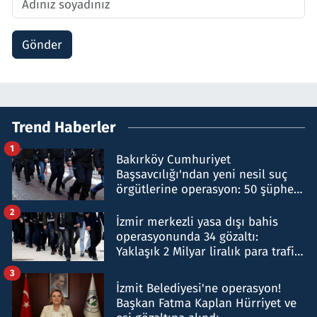
Gönder
Trend Haberler
1
Bakırköy Cumhuriyet
Başsavcılığı'ndan yeni nesil suç
örgütlerine operasyon: 50 şüpheli
hakkında gözaltı kararı
2
İzmir merkezli yasa dışı bahis
operasyonunda 34 gözaltı:
Yaklaşık 2 Milyar liralık para trafiği
tespit edildi
3
İzmit Belediyesi'ne operasyon!
Başkan Fatma Kaplan Hürriyet ve