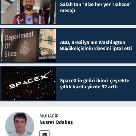
Salah'tan "Bize her yer Trabzon"
mesajı
ABD, Brezilya'nın Washington
Büyükelçisinin vizesini iptal etti
SpaceX'in geliri ikinci çeyrekte
yıllık bazda yüzde 92 arttı
MUHABIR
Nusret Odabaş