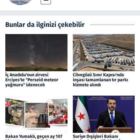
Bunlar da ilginizi çekebilir
İç Anadolu'nun zirvesi
Cilvegözü Sınır Kapısı'nda
Erciyes'te "Perseid meteor
inşası tamamlanan tır parkı
yağmuru" izlenecek
hizmete alındı
Bakan Yumaklı, geçen ay 107
Suriye Dışişleri Bakanı