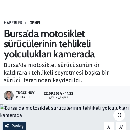
Gündem
HABERLER
GENEL
Haber
Bursa'da motosiklet
Kültür Sanat
sürücülerinin tehlikeli
yolculukları kamerada
Kurumsal Haberler
Bursa'da motosiklet sürücüsünün ön
Lezzet Durağı
kaldırarak tehlikeli seyretmesi başka bir
sürücü tarafından kaydedildi.
Memur ve Kamu
TUĞÇE HUY
22.09.2024 - 11:22
MUHABIR
YAYINLANMA
Otomobil
Oyun
Paylaş
-
+
A
A
Ramazan