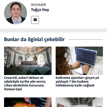
MUHABIR
Tuğçe Huy
Bunlar da ilginizi çekebilir
Cesareti, askeri dehası ve
Kalkınma ajansları geçen yıl
adaletiyle tarihe yön veren,
yaklaşık 7 bin kadının
cihan devletinin kurucusu:
istihdamına katkı sağladı
Osman Gazi