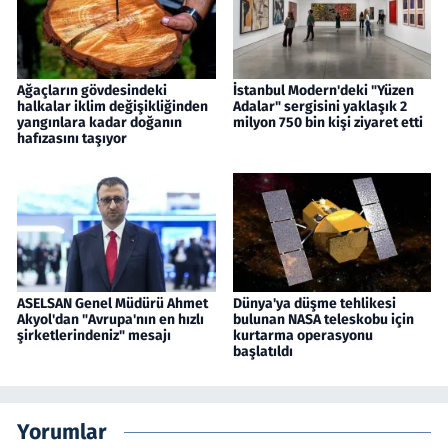
Ağaçların gövdesindeki
İstanbul Modern'deki "Yüzen
halkalar iklim değişikliğinden
Adalar" sergisini yaklaşık 2
yangınlara kadar doğanın
milyon 750 bin kişi ziyaret etti
hafızasını taşıyor
ASELSAN Genel Müdürü Ahmet
Dünya'ya düşme tehlikesi
Akyol'dan "Avrupa'nın en hızlı
bulunan NASA teleskobu için
şirketlerindeniz" mesajı
kurtarma operasyonu
başlatıldı
Yorumlar