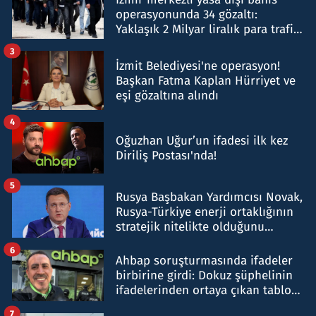
operasyonunda 34 gözaltı:
Yaklaşık 2 Milyar liralık para trafiği
tespit edildi
3
İzmit Belediyesi'ne operasyon!
Başkan Fatma Kaplan Hürriyet ve
eşi gözaltına alındı
4
Oğuzhan Uğur’un ifadesi ilk kez
Diriliş Postası'nda!
5
Rusya Başbakan Yardımcısı Novak,
Rusya-Türkiye enerji ortaklığının
stratejik nitelikte olduğunu
belirtti
6
Ahbap soruşturmasında ifadeler
birbirine girdi: Dokuz şüphelinin
ifadelerinden ortaya çıkan tablo
şok etti
7