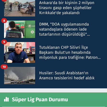
Ankara'da bir kişinin 2 milyon
lirasını gasp eden şüpheliler
Kırıkkale'de yakalandı
8
DMM, "DOA uygulamasında
vatandaşlara ödenen iade
tutarlarının düşürüldüğü"
iddiasını yalanladı
9
Tutuklanan CHP Silivri İlçe
Başkanı Bulut'un hesabında
milyonluk para trafiğine: Patron
talimat verdi, ben gönderdim
10
Husiler: Suudi Arabistan'ın
Aramco tesislerini hedef aldık
Süper Lig Puan Durumu