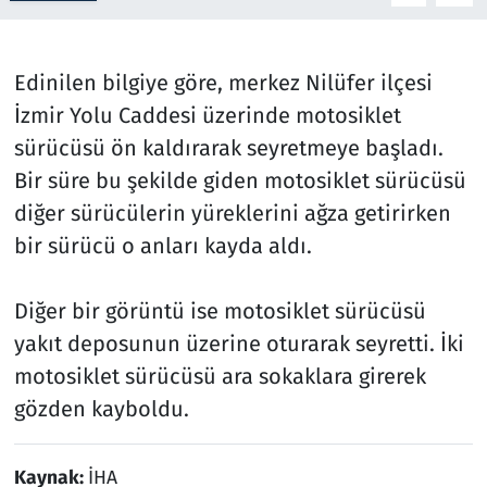
Resmi İlanlar
Edinilen bilgiye göre, merkez Nilüfer ilçesi
Rüya Tabirleri
İzmir Yolu Caddesi üzerinde motosiklet
sürücüsü ön kaldırarak seyretmeye başladı.
Sağlık
Bir süre bu şekilde giden motosiklet sürücüsü
diğer sürücülerin yüreklerini ağza getirirken
Savunma Sanayi
bir sürücü o anları kayda aldı.
Seçim 2023
Diğer bir görüntü ise motosiklet sürücüsü
Spor
yakıt deposunun üzerine oturarak seyretti. İki
motosiklet sürücüsü ara sokaklara girerek
Teknoloji ve Bilim
gözden kayboldu.
Televizyon
Kaynak:
İHA