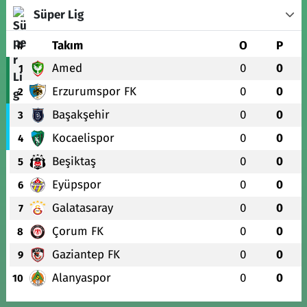
Süper Lig
#
Takım
O
P
Amed
0
0
1
Erzurumspor FK
0
0
2
Başakşehir
0
0
3
Kocaelispor
0
0
4
Beşiktaş
0
0
5
Eyüpspor
0
0
6
Galatasaray
0
0
7
Çorum FK
0
0
8
Gaziantep FK
0
0
9
Alanyaspor
0
0
10