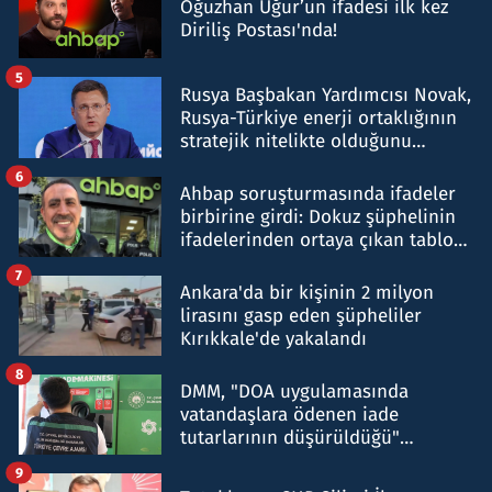
Oğuzhan Uğur’un ifadesi ilk kez
Diriliş Postası'nda!
5
Rusya Başbakan Yardımcısı Novak,
Rusya-Türkiye enerji ortaklığının
stratejik nitelikte olduğunu
belirtti
6
Ahbap soruşturmasında ifadeler
birbirine girdi: Dokuz şüphelinin
ifadelerinden ortaya çıkan tablo
şok etti
7
Ankara'da bir kişinin 2 milyon
lirasını gasp eden şüpheliler
Kırıkkale'de yakalandı
8
DMM, "DOA uygulamasında
vatandaşlara ödenen iade
tutarlarının düşürüldüğü"
iddiasını yalanladı
9