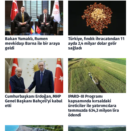
Bakan Yumaklı, Rumen
Türkiye, fındık ihracatından 11
mevkidaşı Barna ile bir araya
ayda 2,4 milyar dolar gelir
geldi
sağladı
Cumhurbaşkanı Erdoğan, MHP
IPARD-III Programı
Genel Başkanı Bahçeli'yi kabul
kapsamında kırsaldaki
etti
üreticiler ile yatırımcılara
temmuzda 634,3 milyon lira
ödendi