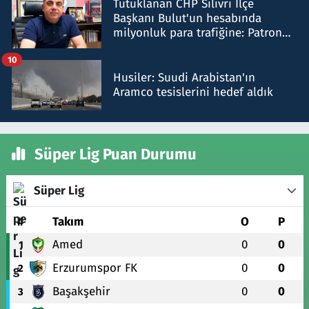
Tutuklanan CHP Silivri İlçe
Başkanı Bulut'un hesabında
milyonluk para trafiğine: Patron
talimat verdi, ben gönderdim
10
Husiler: Suudi Arabistan'ın
Aramco tesislerini hedef aldık
Süper Lig Puan Durumu
Süper Lig
#
Takım
O
P
Amed
0
0
1
Erzurumspor FK
0
0
2
Başakşehir
0
0
3