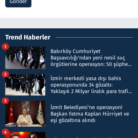
Gönder
Trend Haberler
1
Bakırköy Cumhuriyet
Başsavcılığı'ndan yeni nesil suç
örgütlerine operasyon: 50 şüpheli
hakkında gözaltı kararı
2
İzmir merkezli yasa dışı bahis
operasyonunda 34 gözaltı:
Yaklaşık 2 Milyar liralık para trafiği
tespit edildi
3
İzmit Belediyesi'ne operasyon!
Başkan Fatma Kaplan Hürriyet ve
eşi gözaltına alındı
4