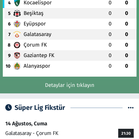
Kocaelispor
0
0
4
Beşiktaş
0
0
5
Eyüpspor
0
0
6
Galatasaray
0
0
7
Çorum FK
0
0
8
Gaziantep FK
0
0
9
Alanyaspor
0
0
10
Detaylar için tıklayın
Süper Lig Fikstür
14 Ağustos, Cuma
Galatasaray - Çorum FK
21:30