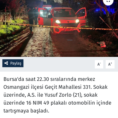
Resmi İlanlar
Rüya Tabirleri
Sağlık
Savunma Sanayi
Paylaş
-
+
A
A
Seçim 2023
Bursa'da saat 22.30 sıralarında merkez
Spor
Osmangazi ilçesi Geçit Mahallesi 331. Sokak
Teknoloji ve Bilim
üzerinde, A.S. ile Yusuf Zorlo (21), sokak
üzerinde 16 NIM 49 plakalı otomobilin içinde
Televizyon
tartışmaya başladı.