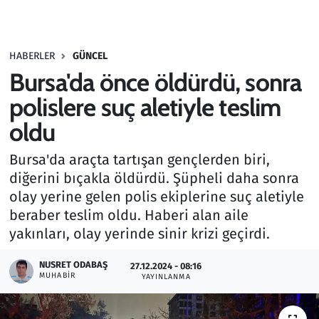
Gündem
HABERLER
GÜNCEL
Haber
Bursa'da önce öldürdü, sonra
Kültür Sanat
polislere suç aletiyle teslim
oldu
Kurumsal Haberler
Bursa'da araçta tartışan gençlerden biri,
Lezzet Durağı
diğerini bıçakla öldürdü. Şüpheli daha sonra
olay yerine gelen polis ekiplerine suç aletiyle
Memur ve Kamu
beraber teslim oldu. Haberi alan aile
yakınları, olay yerinde sinir krizi geçirdi.
Otomobil
NUSRET ODABAŞ
27.12.2024 - 08:16
MUHABIR
Oyun
YAYINLANMA
Ramazan