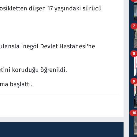
osikletten düşen 17 yaşındaki sürücü
7
ulansla İnegöl Devlet Hastanesi'ne
8
tini koruduğu öğrenildi.
9
rma başlattı.
10