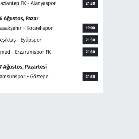
aziantep FK - Alanyaspor
21:30
6 Ağustos, Pazar
aşakşehir - Kocaelispor
19:00
eşiktaş - Eyüpspor
21:30
med - Erzurumspor FK
21:30
7 Ağustos, Pazartesi
amsunspor - Göztepe
21:30