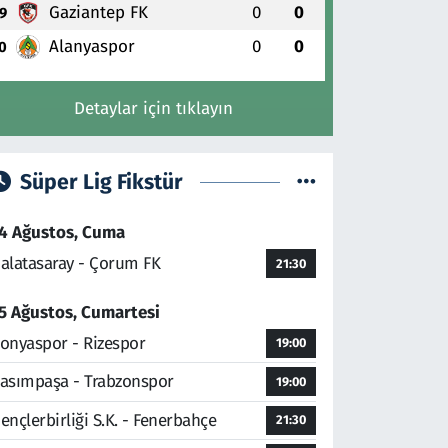
Gaziantep FK
0
0
9
Alanyaspor
0
0
0
Detaylar için tıklayın
Süper Lig Fikstür
4 Ağustos, Cuma
alatasaray - Çorum FK
21:30
5 Ağustos, Cumartesi
onyaspor - Rizespor
19:00
asımpaşa - Trabzonspor
19:00
ençlerbirliği S.K. - Fenerbahçe
21:30