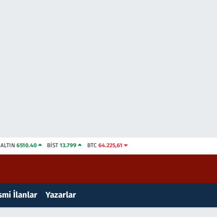
ALTIN
6510.40
BİST
13.799
BTC
64.225,61
mi İlanlar
Yazarlar