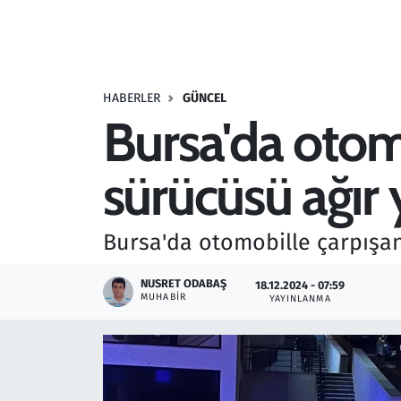
Resmi İlanlar
Rüya Tabirleri
HABERLER
GÜNCEL
Bursa'da otom
Sağlık
sürücüsü ağır 
Savunma Sanayi
Seçim 2023
Bursa'da otomobille çarpışan
Spor
NUSRET ODABAŞ
18.12.2024 - 07:59
MUHABIR
YAYINLANMA
Teknoloji ve Bilim
Televizyon