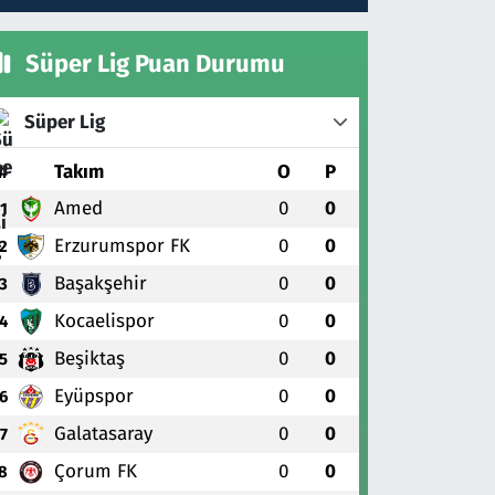
Süper Lig Puan Durumu
Süper Lig
#
Takım
O
P
Amed
0
0
1
Erzurumspor FK
0
0
2
Başakşehir
0
0
3
Kocaelispor
0
0
4
Beşiktaş
0
0
5
Eyüpspor
0
0
6
Galatasaray
0
0
7
Çorum FK
0
0
8