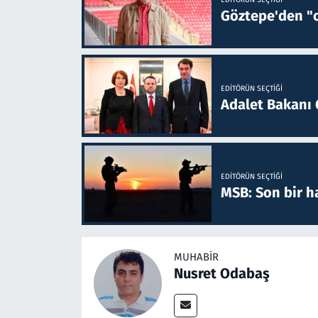
Göztepe'den "o
EDITÖRÜN SEÇTIĞI
Adalet Bakanı 
EDITÖRÜN SEÇTIĞI
MSB: Son bir ha
MUHABIR
Nusret Odabaş