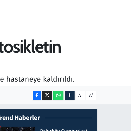
osikletin
e hastaneye kaldırıldı.
-
+
A
A
Trend Haberler