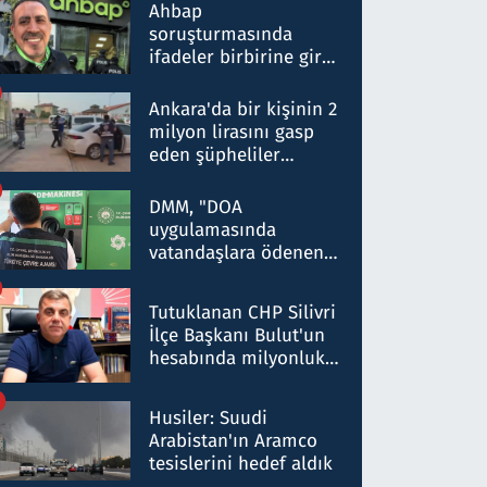
nitelikte olduğunu
Ahbap
belirtti
soruşturmasında
ifadeler birbirine girdi:
Dokuz şüphelinin
ifadelerinden ortaya
Ankara'da bir kişinin 2
çıkan tablo şok etti
milyon lirasını gasp
eden şüpheliler
Kırıkkale'de yakalandı
DMM, "DOA
uygulamasında
vatandaşlara ödenen
iade tutarlarının
düşürüldüğü" iddiasını
Tutuklanan CHP Silivri
yalanladı
İlçe Başkanı Bulut'un
hesabında milyonluk
para trafiğine: Patron
talimat verdi, ben
Husiler: Suudi
gönderdim
Arabistan'ın Aramco
tesislerini hedef aldık