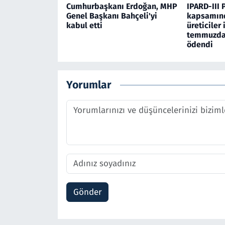
Cumhurbaşkanı Erdoğan, MHP
IPARD-III 
Genel Başkanı Bahçeli'yi
kapsamınd
kabul etti
üreticiler 
temmuzda 
ödendi
Yorumlar
Gönder