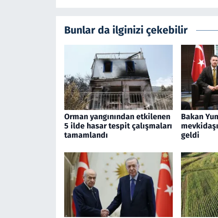
Bunlar da ilginizi çekebilir
Orman yangınından etkilenen
Bakan Yum
5 ilde hasar tespit çalışmaları
mevkidaşı 
tamamlandı
geldi