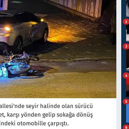
2
3
4
5
allesi'nde seyir halinde olan sürücü
et, karşı yönden gelip sokağa dönüş
indeki otomobille çarpıştı.
6