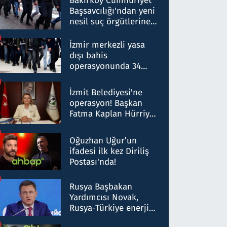
Bakırköy Cumhuriyet
Başsavcılığı'ndan yeni
nesil suç örgütlerine
operasyon: 50 şüpheli
hakkında gözaltı kararı
İzmir merkezli yasa
dışı bahis
operasyonunda 34
gözaltı: Yaklaşık 2
Milyar liralık para
İzmit Belediyesi'ne
trafiği tespit edildi
operasyon! Başkan
Fatma Kaplan Hürriyet
ve eşi gözaltına alındı
Oğuzhan Uğur’un
ifadesi ilk kez Diriliş
Postası'nda!
Rusya Başbakan
Yardımcısı Novak,
Rusya-Türkiye enerji
ortaklığının stratejik