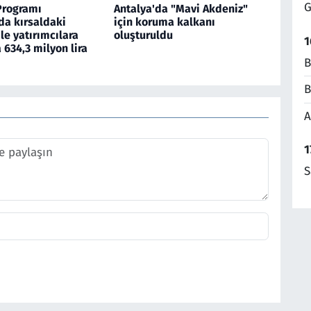
G
Programı
Antalya'da "Mavi Akdeniz"
a kırsaldaki
için koruma kalkanı
ile yatırımcılara
oluşturuldu
1
634,3 milyon lira
B
B
A
1
S