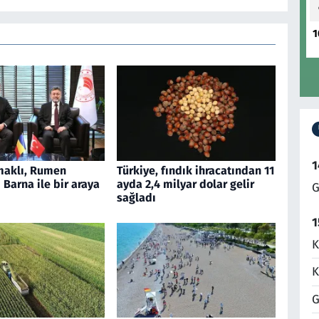
1
1
aklı, Rumen
Türkiye, fındık ihracatından 11
Barna ile bir araya
ayda 2,4 milyar dolar gelir
G
sağladı
1
K
K
G