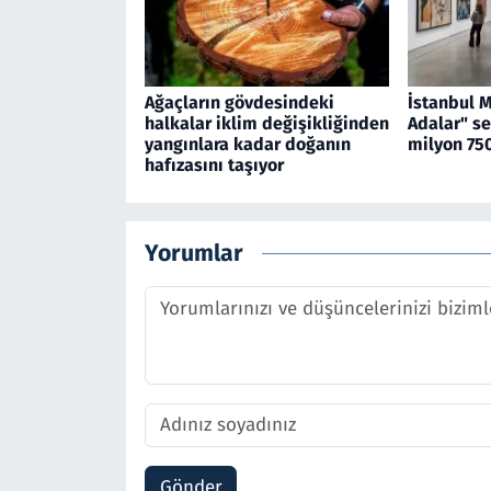
Ağaçların gövdesindeki
İstanbul 
halkalar iklim değişikliğinden
Adalar" se
yangınlara kadar doğanın
milyon 750
hafızasını taşıyor
Yorumlar
Gönder