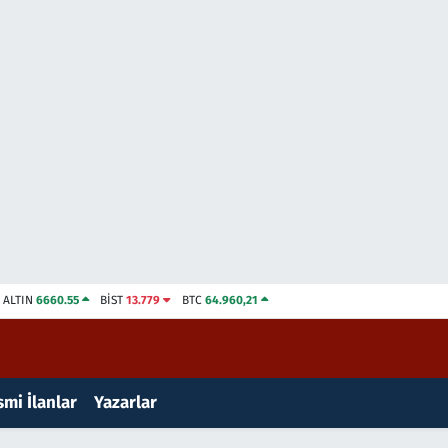
ALTIN
6660.55
BİST
13.779
BTC
64.960,21
mi İlanlar
Yazarlar