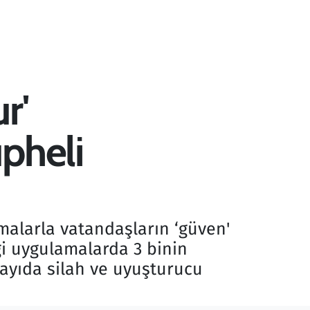
r'
pheli
malarla vatandaşların ‘güven'
ği uygulamalarda 3 binin
sayıda silah ve uyuşturucu