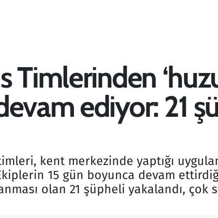
s Timlerinden ‘huzu
devam ediyor: 21 şü
timleri, kent merkezinde yaptığı uygula
 Ekiplerin 15 gün boyunca devam ettirdi
ranması olan 21 şüpheli yakalandı, çok 