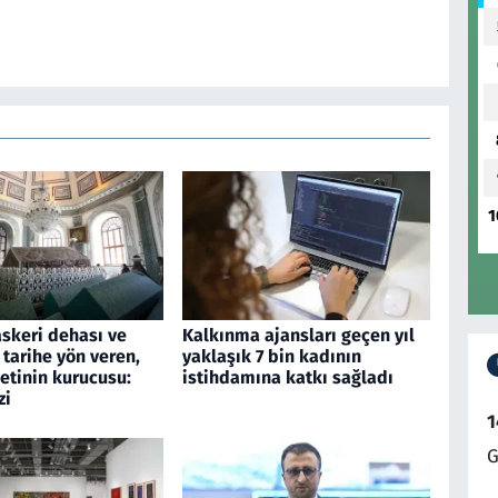
1
askeri dehası ve
Kalkınma ajansları geçen yıl
 tarihe yön veren,
yaklaşık 7 bin kadının
etinin kurucusu:
istihdamına katkı sağladı
zi
1
G