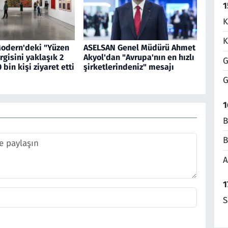
1
K
K
Modern'deki "Yüzen
ASELSAN Genel Müdürü Ahmet
rgisini yaklaşık 2
Akyol'dan "Avrupa'nın en hızlı
G
 bin kişi ziyaret etti
şirketlerindeniz" mesajı
G
1
B
B
A
1
S