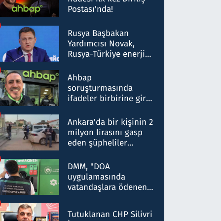
Postası'nda!
Rusya Başbakan
Yardımcısı Novak,
Rusya-Türkiye enerji
ortaklığının stratejik
nitelikte olduğunu
Ahbap
belirtti
soruşturmasında
ifadeler birbirine girdi:
Dokuz şüphelinin
ifadelerinden ortaya
Ankara'da bir kişinin 2
çıkan tablo şok etti
milyon lirasını gasp
eden şüpheliler
Kırıkkale'de yakalandı
DMM, "DOA
uygulamasında
vatandaşlara ödenen
iade tutarlarının
düşürüldüğü" iddiasını
Tutuklanan CHP Silivri
yalanladı