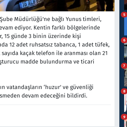
5
Şube Müdürlüğü'ne bağlı Yunus timleri,
vam ediyor. Kentin farklı bölgelerinde
r, 15 günde 3 binin üzerinde kişi
6
da 12 adet ruhsatsız tabanca, 1 adet tüfek,
sayıda kaçak telefon ile aranması olan 21
yuşturucu madde bulundurma ve ticari
7
n vatandaşların ‘huzur' ve güvenliği
8
esmeden devam edeceğini bildirdi.
9