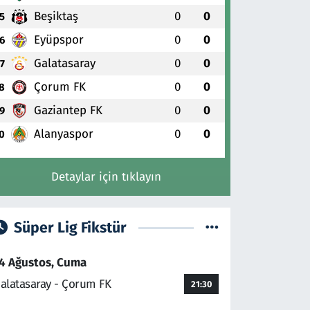
Beşiktaş
0
0
5
Eyüpspor
0
0
6
Galatasaray
0
0
7
Çorum FK
0
0
8
Gaziantep FK
0
0
9
Alanyaspor
0
0
0
Detaylar için tıklayın
Süper Lig Fikstür
4 Ağustos, Cuma
alatasaray - Çorum FK
21:30