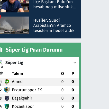
İlçe Başkanı Bulut'un
hesabında milyonluk
para trafiğine: Patron
talimat verdi, ben
Husiler: Suudi
gönderdim
Arabistan'ın Aramco
tesislerini hedef aldık
Süper Lig Puan Durumu
Süper Lig
#
Takım
O
P
Amed
0
0
1
Erzurumspor FK
0
0
2
Başakşehir
0
0
3
Kocaelispor
0
0
4