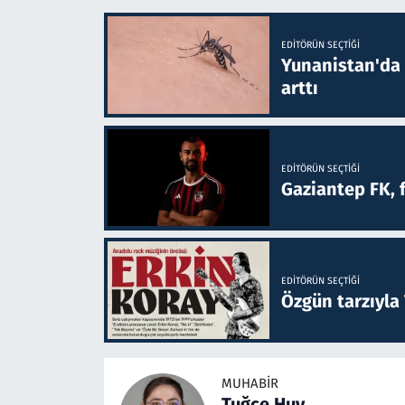
EDITÖRÜN SEÇTIĞI
Yunanistan'da B
arttı
EDITÖRÜN SEÇTIĞI
Gaziantep FK, 
EDITÖRÜN SEÇTIĞI
Özgün tarzıyla
MUHABIR
Tuğçe Huy