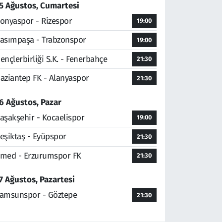
5 Ağustos, Cumartesi
onyaspor - Rizespor
19:00
asımpaşa - Trabzonspor
19:00
ençlerbirliği S.K. - Fenerbahçe
21:30
aziantep FK - Alanyaspor
21:30
6 Ağustos, Pazar
aşakşehir - Kocaelispor
19:00
eşiktaş - Eyüpspor
21:30
med - Erzurumspor FK
21:30
7 Ağustos, Pazartesi
amsunspor - Göztepe
21:30