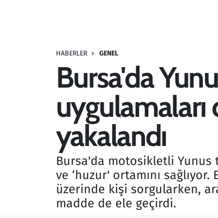
Resmi İlanlar
Rüya Tabirleri
HABERLER
GENEL
Bursa'da Yunu
Sağlık
uygulamaları 
Savunma Sanayi
Seçim 2023
yakalandı
Spor
Bursa'da motosikletli Yunus 
Teknoloji ve Bilim
ve ‘huzur' ortamını sağlıyor.
üzerinde kişi sorgularken, a
Televizyon
madde de ele geçirdi.