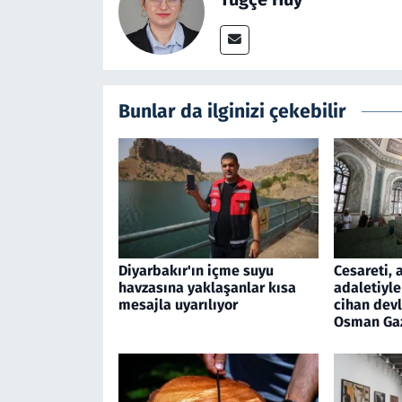
Bunlar da ilginizi çekebilir
Diyarbakır'ın içme suyu
Cesareti, 
havzasına yaklaşanlar kısa
adaletiyle
mesajla uyarılıyor
cihan devl
Osman Ga