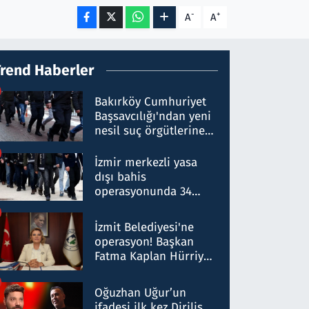
-
+
A
A
Trend Haberler
Bakırköy Cumhuriyet
Başsavcılığı'ndan yeni
nesil suç örgütlerine
operasyon: 50 şüpheli
hakkında gözaltı kararı
İzmir merkezli yasa
dışı bahis
operasyonunda 34
gözaltı: Yaklaşık 2
Milyar liralık para
İzmit Belediyesi'ne
trafiği tespit edildi
operasyon! Başkan
Fatma Kaplan Hürriyet
ve eşi gözaltına alındı
Oğuzhan Uğur’un
ifadesi ilk kez Diriliş