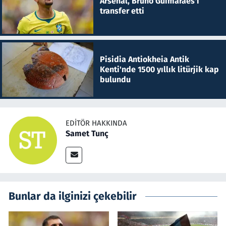
Arsenal, Bruno Guimaraes'i
transfer etti
Pisidia Antiokheia Antik
Kenti'nde 1500 yıllık litürjik kap
bulundu
EDITÖR HAKKINDA
Samet Tunç
Bunlar da ilginizi çekebilir