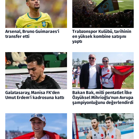
Arsenal, Bruno Guimaraes'i
Trabzonspor Kulübü, tarihinin
transfer etti
en yüksek kombine satışını
yaptı
Galatasaray, Manisa FK'den
Bakan Bak, milli pentatlet İlke
Umut Erdem'i kadrosuna kattı
Özyüksel Mihrioğlu'nun Avrupa
şampiyonluğunu değerlendirdi