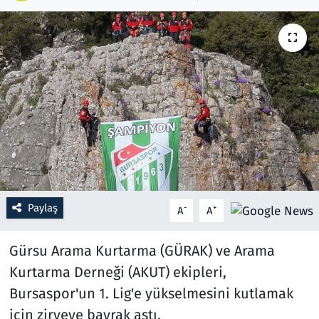
Resmi İlanlar
Rüya Tabirleri
Sağlık
Savunma Sanayi
Seçim 2023
Paylaş
-
+
A
A
Spor
Gürsu Arama Kurtarma (GÜRAK) ve Arama
Teknoloji ve Bilim
Kurtarma Derneği (AKUT) ekipleri,
Televizyon
Bursaspor'un 1. Lig'e yükselmesini kutlamak
için zirveye bayrak astı.