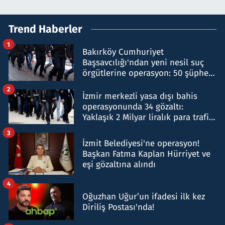
Trend Haberler
1
Bakırköy Cumhuriyet
Başsavcılığı'ndan yeni nesil suç
örgütlerine operasyon: 50 şüpheli
hakkında gözaltı kararı
2
İzmir merkezli yasa dışı bahis
operasyonunda 34 gözaltı:
Yaklaşık 2 Milyar liralık para trafiği
tespit edildi
3
İzmit Belediyesi'ne operasyon!
Başkan Fatma Kaplan Hürriyet ve
eşi gözaltına alındı
4
Oğuzhan Uğur’un ifadesi ilk kez
Diriliş Postası'nda!