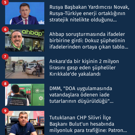
5
Rusya Başbakan Yardımcısı Novak,
Rusya-Türkiye enerji ortaklığının
stratejik nitelikte olduğunu
belirtti
6
Ahbap soruşturmasında ifadeler
birbirine girdi: Dokuz şüphelinin
ifadelerinden ortaya çıkan tablo
şok etti
7
Ankara'da bir kişinin 2 milyon
lirasını gasp eden şüpheliler
Kırıkkale'de yakalandı
8
DMM, "DOA uygulamasında
vatandaşlara ödenen iade
tutarlarının düşürüldüğü"
iddiasını yalanladı
9
Tutuklanan CHP Silivri İlçe
Başkanı Bulut'un hesabında
milyonluk para trafiğine: Patron