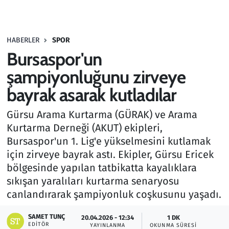
Gündem
HABERLER
SPOR
Haber
Bursaspor'un
Kültür Sanat
şampiyonluğunu zirveye
bayrak asarak kutladılar
Kurumsal Haberler
Gürsu Arama Kurtarma (GÜRAK) ve Arama
Lezzet Durağı
Kurtarma Derneği (AKUT) ekipleri,
Bursaspor'un 1. Lig'e yükselmesini kutlamak
Memur ve Kamu
için zirveye bayrak astı. Ekipler, Gürsu Ericek
bölgesinde yapılan tatbikatta kayalıklara
Otomobil
sıkışan yaralıları kurtarma senaryosu
canlandırarak şampiyonluk coşkusunu yaşadı.
Oyun
SAMET TUNÇ
20.04.2026 - 12:34
1 DK
EDITÖR
Ramazan
YAYINLANMA
OKUNMA SÜRESI