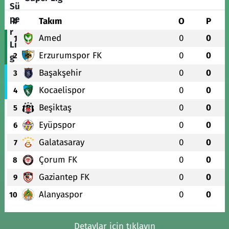
#
Takım
O
P
Amed
0
0
1
Erzurumspor FK
0
0
2
Başakşehir
0
0
3
Kocaelispor
0
0
4
Beşiktaş
0
0
5
Eyüpspor
0
0
6
Galatasaray
0
0
7
Çorum FK
0
0
8
Gaziantep FK
0
0
9
Alanyaspor
0
0
10
Detaylar için tıklayın