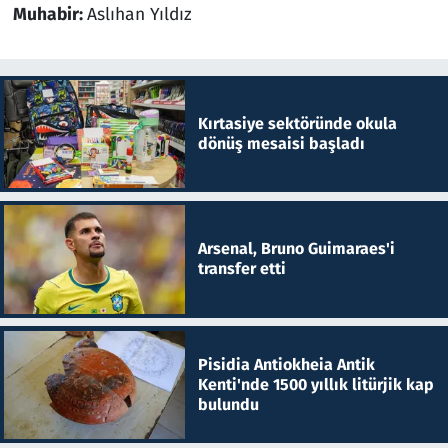
Muhabir:
Aslıhan Yıldız
Kırtasiye sektöründe okula
dönüş mesaisi başladı
Arsenal, Bruno Guimaraes'i
transfer etti
Pisidia Antiokheia Antik
Kenti'nde 1500 yıllık litürjik kap
bulundu