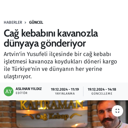
Gündem
HABERLER
GÜNCEL
Haber
Cağ kebabını kavanozla
Kültür Sanat
dünyaya gönderiyor
Artvin'in Yusufeli ilçesinde bir cağ kebabı
Kurumsal Haberler
işletmesi kavanoza koydukları döneri kargo
ile Türkiye'nin ve dünyanın her yerine
Lezzet Durağı
ulaştırıyor.
Memur ve Kamu
ASLIHAN YILDIZ
19.12.2024 - 11:19
19.12.2024 - 14:18
EDITÖR
YAYINLANMA
GÜNCELLEME
Otomobil
Oyun
Ramazan