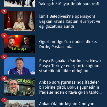
Yaklaşık 2 Milyar liralık para trafiği
tespit edildi
3
İzmit Belediyesi'ne operasyon!
Başkan Fatma Kaplan Hürriyet ve
eşi gözaltına alındı
4
Oğuzhan Uğur’un ifadesi ilk kez
Diriliş Postası'nda!
5
Rusya Başbakan Yardımcısı Novak,
Rusya-Türkiye enerji ortaklığının
stratejik nitelikte olduğunu
belirtti
6
Ahbap soruşturmasında ifadeler
birbirine girdi: Dokuz şüphelinin
ifadelerinden ortaya çıkan tablo
şok etti
7
Ankara'da bir kişinin 2 milyon