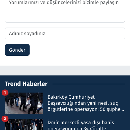
Gönder
Trend Haberler
1
Bakırköy Cumhuriyet
Başsavcılığı'ndan yeni nesil suç
örgütlerine operasyon: 50 şüpheli
hakkında gözaltı kararı
2
İzmir merkezli yasa dışı bahis
operasyonunda 34 gözaltı: