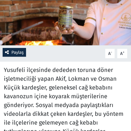
Resmi İlanlar
Rüya Tabirleri
Sağlık
Paylaş
-
+
A
A
Savunma Sanayi
Yusufeli ilçesinde dededen toruna döner
Seçim 2023
işletmeciliği yapan Akif, Lokman ve Osman
Küçük kardeşler, geleneksel cağ kebabını
Spor
kavanozun içine koyarak müşterilerine
Teknoloji ve Bilim
gönderiyor. Sosyal medyada paylaştıkları
videolarla dikkat çeken kardeşler, bu yöntem
Televizyon
ile ilçelerine gelemeyen cağ kebabı