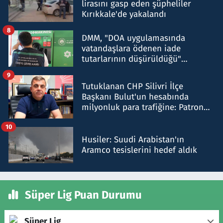
lirasını gasp eden şüpheliler
Kırıkkale'de yakalandı
8
DMM, "DOA uygulamasında
vatandaşlara ödenen iade
tutarlarının düşürüldüğü"
iddiasını yalanladı
9
Tutuklanan CHP Silivri İlçe
Başkanı Bulut'un hesabında
milyonluk para trafiğine: Patron
talimat verdi, ben gönderdim
10
Husiler: Suudi Arabistan'ın
Aramco tesislerini hedef aldık
Süper Lig Puan Durumu
Süper Lig