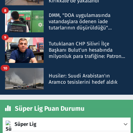
Kırıkkale'de yakalandı
8
DMM, "DOA uygulamasında
vatandaşlara ödenen iade
tutarlarının düşürüldüğü"
iddiasını yalanladı
9
Tutuklanan CHP Silivri İlçe
Başkanı Bulut'un hesabında
milyonluk para trafiğine: Patron
talimat verdi, ben gönderdim
10
Husiler: Suudi Arabistan'ın
Aramco tesislerini hedef aldık
Süper Lig Puan Durumu
Süper Lig