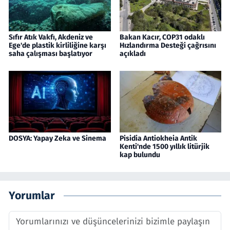
Sıfır Atık Vakfı, Akdeniz ve
Bakan Kacır, COP31 odaklı
Ege'de plastik kirliliğine karşı
Hızlandırma Desteği çağrısını
saha çalışması başlatıyor
açıkladı
DOSYA: Yapay Zeka ve Sinema
Pisidia Antiokheia Antik
Kenti'nde 1500 yıllık litürjik
kap bulundu
Yorumlar