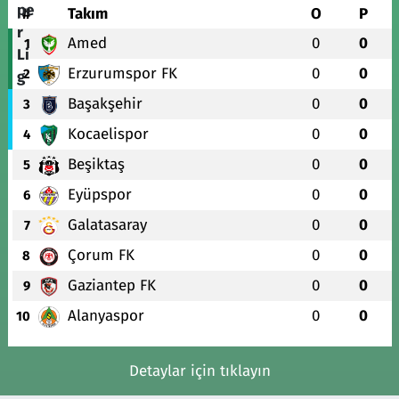
#
Takım
O
P
Amed
0
0
1
Erzurumspor FK
0
0
2
Başakşehir
0
0
3
Kocaelispor
0
0
4
Beşiktaş
0
0
5
Eyüpspor
0
0
6
Galatasaray
0
0
7
Çorum FK
0
0
8
Gaziantep FK
0
0
9
Alanyaspor
0
0
10
Detaylar için tıklayın