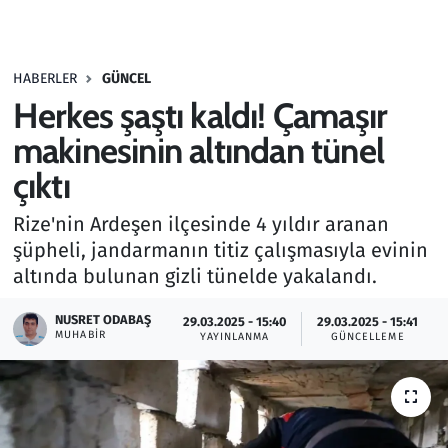
Gündem
HABERLER
GÜNCEL
Haber
Herkes şaştı kaldı! Çamaşır
Kültür Sanat
makinesinin altından tünel
çıktı
Kurumsal Haberler
Rize'nin Ardeşen ilçesinde 4 yıldır aranan
Lezzet Durağı
şüpheli, jandarmanın titiz çalışmasıyla evinin
altında bulunan gizli tünelde yakalandı.
Memur ve Kamu
NUSRET ODABAŞ
29.03.2025 - 15:40
29.03.2025 - 15:41
MUHABIR
YAYINLANMA
GÜNCELLEME
Otomobil
Oyun
Ramazan