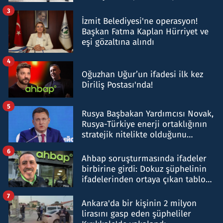
tespit edildi
3
İzmit Belediyesi'ne operasyon!
Başkan Fatma Kaplan Hürriyet ve
eşi gözaltına alındı
4
Oğuzhan Uğur’un ifadesi ilk kez
Diriliş Postası'nda!
5
Rusya Başbakan Yardımcısı Novak,
Rusya-Türkiye enerji ortaklığının
stratejik nitelikte olduğunu
belirtti
6
Ahbap soruşturmasında ifadeler
birbirine girdi: Dokuz şüphelinin
ifadelerinden ortaya çıkan tablo
şok etti
7
Ankara'da bir kişinin 2 milyon
lirasını gasp eden şüpheliler