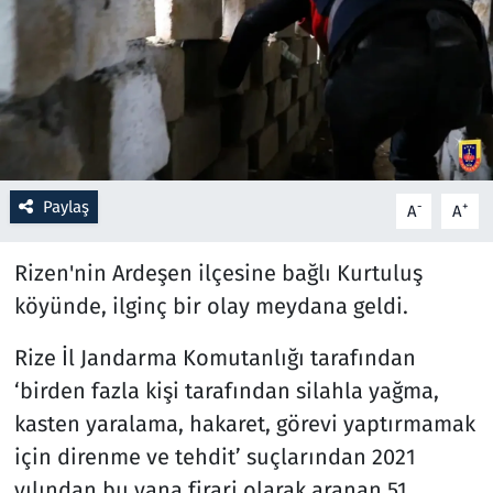
Resmi İlanlar
Rüya Tabirleri
Sağlık
Paylaş
-
+
A
A
Savunma Sanayi
Rizen'nin Ardeşen ilçesine bağlı Kurtuluş
Seçim 2023
köyünde, ilginç bir olay meydana geldi.
Spor
Rize İl Jandarma Komutanlığı tarafından
Teknoloji ve Bilim
‘birden fazla kişi tarafından silahla yağma,
kasten yaralama, hakaret, görevi yaptırmamak
Televizyon
için direnme ve tehdit’ suçlarından 2021
yılından bu yana firari olarak aranan 51