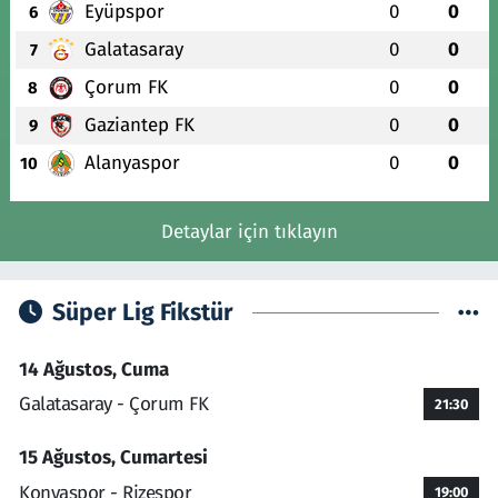
Eyüpspor
0
0
6
Galatasaray
0
0
7
Çorum FK
0
0
8
Gaziantep FK
0
0
9
Alanyaspor
0
0
10
Detaylar için tıklayın
Süper Lig Fikstür
14 Ağustos, Cuma
Galatasaray - Çorum FK
21:30
15 Ağustos, Cumartesi
Konyaspor - Rizespor
19:00