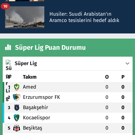
talimat verdi, ben gönderdim
10
Husiler: Suudi Arabistan'ın
Aramco tesislerini hedef aldık
Süper Lig Puan Durumu
Süper Lig
#
Takım
O
P
Amed
0
0
1
Erzurumspor FK
0
0
2
Başakşehir
0
0
3
Kocaelispor
0
0
4
Beşiktaş
0
0
5