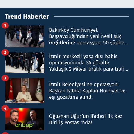
Trend Haberler
1
Bakırköy Cumhuriyet
Başsavcılığı'ndan yeni nesil suç
örgütlerine operasyon: 50 şüpheli
hakkında gözaltı kararı
2
İzmir merkezli yasa dışı bahis
operasyonunda 34 gözaltı:
Yaklaşık 2 Milyar liralık para trafiği
tespit edildi
3
İzmit Belediyesi'ne operasyon!
Başkan Fatma Kaplan Hürriyet ve
eşi gözaltına alındı
4
Oğuzhan Uğur’un ifadesi ilk kez
Diriliş Postası'nda!