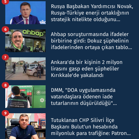
5
Rusya Başbakan Yardımcısı Novak,
Rusya-Türkiye enerji ortaklığının
stratejik nitelikte olduğunu
belirtti
6
Ahbap soruşturmasında ifadeler
birbirine girdi: Dokuz şüphelinin
ifadelerinden ortaya çıkan tablo
şok etti
7
Ankara'da bir kişinin 2 milyon
lirasını gasp eden şüpheliler
Kırıkkale'de yakalandı
8
DMM, "DOA uygulamasında
vatandaşlara ödenen iade
tutarlarının düşürüldüğü"
iddiasını yalanladı
9
Tutuklanan CHP Silivri İlçe
Başkanı Bulut'un hesabında
milyonluk para trafiğine: Patron