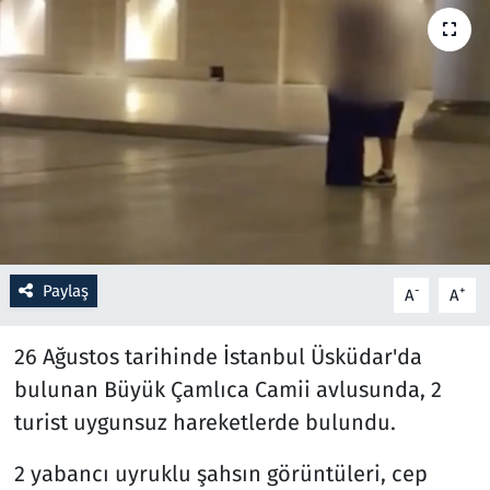
Resmi İlanlar
Rüya Tabirleri
Sağlık
Savunma Sanayi
Seçim 2023
Paylaş
-
+
A
A
Spor
26 Ağustos tarihinde İstanbul Üsküdar'da
Teknoloji ve Bilim
bulunan Büyük Çamlıca Camii avlusunda, 2
turist uygunsuz hareketlerde bulundu.
Televizyon
2 yabancı uyruklu şahsın görüntüleri, cep