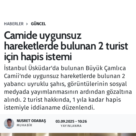
Gündem
HABERLER
GÜNCEL
Haber
Camide uygunsuz
Kültür Sanat
hareketlerde bulunan 2 turist
için hapis istemi
Kurumsal Haberler
İstanbul Üsküdar'da bulunan Büyük Çamlıca
Lezzet Durağı
Camii'nde uygunsuz hareketlerde bulunan 2
yabancı uyruklu şahıs, görüntülerinin sosyal
Memur ve Kamu
medyada yayımlanmasının ardından gözaltına
alındı. 2 turist hakkında, 1 yıla kadar hapis
Otomobil
istemiyle iddianame düzenlendi.
Oyun
NUSRET ODABAŞ
03.09.2025 - 10:26
MUHABIR
YAYINLANMA
Ramazan