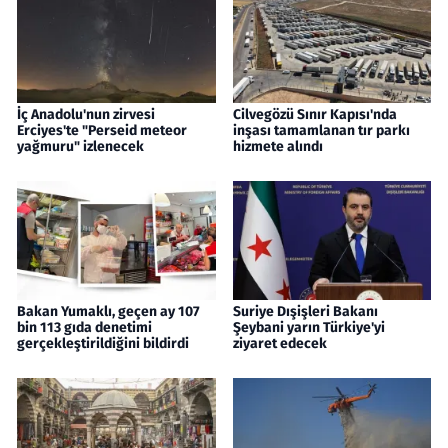
İç Anadolu'nun zirvesi
Cilvegözü Sınır Kapısı'nda
Erciyes'te "Perseid meteor
inşası tamamlanan tır parkı
yağmuru" izlenecek
hizmete alındı
Bakan Yumaklı, geçen ay 107
Suriye Dışişleri Bakanı
bin 113 gıda denetimi
Şeybani yarın Türkiye'yi
gerçekleştirildiğini bildirdi
ziyaret edecek