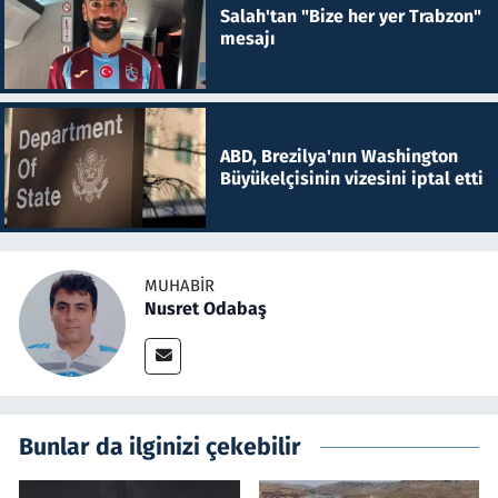
Salah'tan "Bize her yer Trabzon"
mesajı
ABD, Brezilya'nın Washington
Büyükelçisinin vizesini iptal etti
MUHABIR
Nusret Odabaş
Bunlar da ilginizi çekebilir