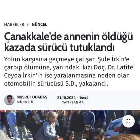
Gündem
HABERLER
GÜNCEL
Haber
Çanakkale'de annenin öldüğü
Kültür Sanat
kazada sürücü tutuklandı
Yolun karşısına geçmeye çalışan Şule İrkin'e
Kurumsal Haberler
çarpıp ölümüne, yanındaki kızı Doç. Dr. Latife
Ceyda İrkin'in ise yaralanmasına neden olan
Lezzet Durağı
otomobilin sürücüsü S.D., yakalandı.
Memur ve Kamu
NUSRET ODABAŞ
21.10.2024 - 14:44
MUHABIR
YAYINLANMA
Otomobil
Oyun
Ramazan