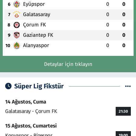
Eyüpspor
0
0
6
Galatasaray
0
0
7
Çorum FK
0
0
8
Gaziantep FK
0
0
9
Alanyaspor
0
0
10
Detaylar için tıklayın
Süper Lig Fikstür
14 Ağustos, Cuma
Galatasaray - Çorum FK
21:30
15 Ağustos, Cumartesi
Konyaspor - Rizespor
19:00