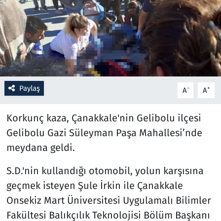
Resmi İlanlar
Rüya Tabirleri
Sağlık
Paylaş
-
+
A
A
Savunma Sanayi
Korkunç kaza, Çanakkale'nin Gelibolu ilçesi
Seçim 2023
Gelibolu Gazi Süleyman Paşa Mahallesi’nde
meydana geldi.
Spor
S.D.'nin kullandığı otomobil, yolun karşısına
Teknoloji ve Bilim
geçmek isteyen Şule İrkin ile Çanakkale
Televizyon
Onsekiz Mart Üniversitesi Uygulamalı Bilimler
Fakültesi Balıkçılık Teknolojisi Bölüm Başkanı