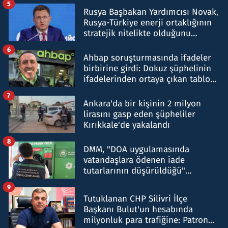
5
Rusya Başbakan Yardımcısı Novak,
Rusya-Türkiye enerji ortaklığının
stratejik nitelikte olduğunu
belirtti
6
Ahbap soruşturmasında ifadeler
birbirine girdi: Dokuz şüphelinin
ifadelerinden ortaya çıkan tablo
şok etti
7
Ankara'da bir kişinin 2 milyon
lirasını gasp eden şüpheliler
Kırıkkale'de yakalandı
8
DMM, "DOA uygulamasında
vatandaşlara ödenen iade
tutarlarının düşürüldüğü"
iddiasını yalanladı
9
Tutuklanan CHP Silivri İlçe
Başkanı Bulut'un hesabında
milyonluk para trafiğine: Patron