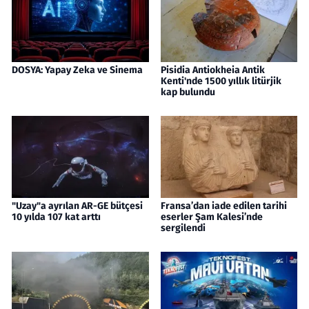
DOSYA: Yapay Zeka ve Sinema
Pisidia Antiokheia Antik
Kenti'nde 1500 yıllık litürjik
kap bulundu
"Uzay"a ayrılan AR-GE bütçesi
Fransa’dan iade edilen tarihi
10 yılda 107 kat arttı
eserler Şam Kalesi’nde
sergilendi