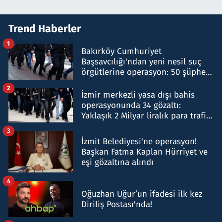
Trend Haberler
1
Bakırköy Cumhuriyet
Başsavcılığı'ndan yeni nesil suç
örgütlerine operasyon: 50 şüpheli
hakkında gözaltı kararı
2
İzmir merkezli yasa dışı bahis
operasyonunda 34 gözaltı:
Yaklaşık 2 Milyar liralık para trafiği
tespit edildi
3
İzmit Belediyesi'ne operasyon!
Başkan Fatma Kaplan Hürriyet ve
eşi gözaltına alındı
4
Oğuzhan Uğur’un ifadesi ilk kez
Diriliş Postası'nda!