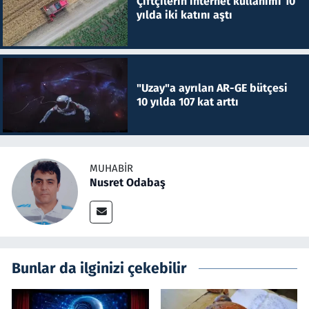
Çiftçilerin internet kullanımı 10
yılda iki katını aştı
"Uzay"a ayrılan AR-GE bütçesi
10 yılda 107 kat arttı
MUHABIR
Nusret Odabaş
Bunlar da ilginizi çekebilir