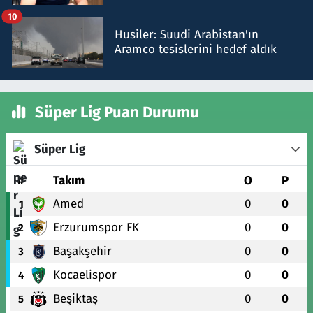
talimat verdi, ben gönderdim
10
Husiler: Suudi Arabistan'ın
Aramco tesislerini hedef aldık
Süper Lig Puan Durumu
Süper Lig
#
Takım
O
P
Amed
0
0
1
Erzurumspor FK
0
0
2
Başakşehir
0
0
3
Kocaelispor
0
0
4
Beşiktaş
0
0
5