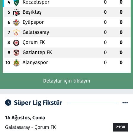
Kocaelispor
0
0
4
Beşiktaş
0
0
5
Eyüpspor
0
0
6
Galatasaray
0
0
7
Çorum FK
0
0
8
Gaziantep FK
0
0
9
Alanyaspor
0
0
10
Detaylar için tıklayın
Süper Lig Fikstür
14 Ağustos, Cuma
Galatasaray - Çorum FK
21:30