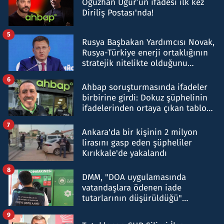
Oğuzhan Uğur’un ifadesi ilk kez
Diriliş Postası'nda!
5
Rusya Başbakan Yardımcısı Novak,
Rusya-Türkiye enerji ortaklığının
stratejik nitelikte olduğunu
belirtti
6
Ahbap soruşturmasında ifadeler
birbirine girdi: Dokuz şüphelinin
ifadelerinden ortaya çıkan tablo
şok etti
7
Ankara'da bir kişinin 2 milyon
lirasını gasp eden şüpheliler
Kırıkkale'de yakalandı
8
DMM, "DOA uygulamasında
vatandaşlara ödenen iade
tutarlarının düşürüldüğü"
iddiasını yalanladı
9