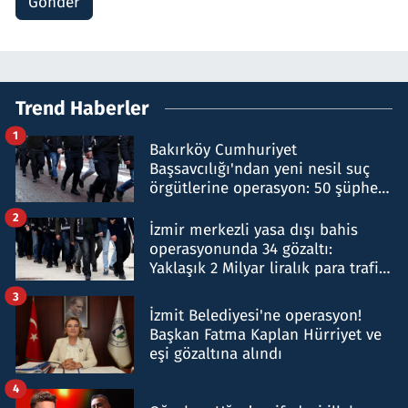
Gönder
Trend Haberler
1
Bakırköy Cumhuriyet
Başsavcılığı'ndan yeni nesil suç
örgütlerine operasyon: 50 şüpheli
hakkında gözaltı kararı
2
İzmir merkezli yasa dışı bahis
operasyonunda 34 gözaltı:
Yaklaşık 2 Milyar liralık para trafiği
tespit edildi
3
İzmit Belediyesi'ne operasyon!
Başkan Fatma Kaplan Hürriyet ve
eşi gözaltına alındı
4