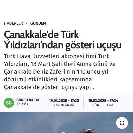
Gündem
HABERLER
GÜNDEM
Haber
Çanakkale'de Türk
Kültür Sanat
Yıldızları'ndan gösteri uçuşu
Türk Hava Kuvvetleri akrobasi timi Türk
Kurumsal Haberler
Yıldızları, 18 Mart Şehitleri Anma Günü ve
Çanakkale Deniz Zaferi'nin 110'uncu yıl
Lezzet Durağı
dönümü etkinlikleri kapsamında
Memur ve Kamu
Çanakkale’de gösteri uçuşu yaptı.
BURCU BALTA
Otomobil
15.03.2025 - 17:28
15.03.2025 - 17:34
EDITÖR
YAYINLANMA
GÜNCELLEME
Oyun
Ramazan