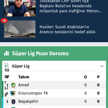
Tutuklanan CHP Silivri İlçe
Başkanı Bulut'un hesabında
milyonluk para trafiğine: Patron
talimat verdi, ben gönderdim
10
Husiler: Suudi Arabistan'ın
Aramco tesislerini hedef aldık
Süper Lig Puan Durumu
Süper Lig
#
Takım
O
P
Amed
0
0
1
Erzurumspor FK
0
0
2
Başakşehir
0
0
3