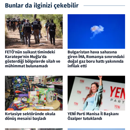
Bunlar da ilginizi çekebilir
FETÖ'nün suikast timindeki
Bulgaristan hava sahasına
Karatepe'nin Muğla'da
giren İHA, Romanya sınırındaki
gösterdiği bölgelerde silah ve
doğal gaz boru hattı yakınında
mühimmat bulunamadı
infilak etti
Kırtasiye sektöründe okula
YENİ Parti Manisa İl Başkanı
dönüş mesaisi başladı
Özalper tutuklandı