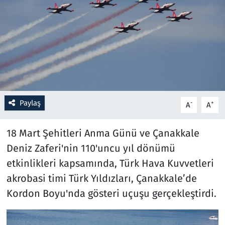
Resmi İlanlar
Rüya Tabirleri
Sağlık
Savunma Sanayi
Paylaş
-
+
A
A
Seçim 2023
18 Mart Şehitleri Anma Günü ve Çanakkale
Deniz Zaferi'nin 110'uncu yıl dönümü
Spor
etkinlikleri kapsamında, Türk Hava Kuvvetleri
Teknoloji ve Bilim
akrobasi timi Türk Yıldızları, Çanakkale’de
Kordon Boyu'nda gösteri uçuşu gerçekleştirdi.
Televizyon