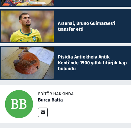
Arsenal, Bruno Guimaraes'i
transfer etti
Pisidia Antiokheia Antik
Kenti'nde 1500 yıllık litürjik kap
bulundu
EDITÖR HAKKINDA
Burcu Balta