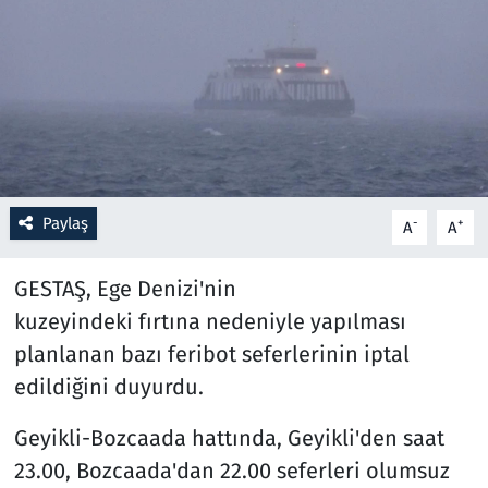
Resmi İlanlar
Rüya Tabirleri
Sağlık
Savunma Sanayi
Paylaş
-
+
A
A
Seçim 2023
GESTAŞ, Ege Denizi'nin
kuzeyindeki fırtına nedeniyle yapılması
Spor
planlanan bazı feribot seferlerinin iptal
Teknoloji ve Bilim
edildiğini duyurdu.
Geyikli-Bozcaada hattında, Geyikli'den saat
Televizyon
23.00, Bozcaada'dan 22.00 seferleri olumsuz