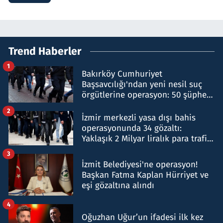
Trend Haberler
1
Bakırköy Cumhuriyet
Başsavcılığı'ndan yeni nesil suç
örgütlerine operasyon: 50 şüpheli
hakkında gözaltı kararı
2
İzmir merkezli yasa dışı bahis
operasyonunda 34 gözaltı:
Yaklaşık 2 Milyar liralık para trafiği
tespit edildi
3
İzmit Belediyesi'ne operasyon!
Başkan Fatma Kaplan Hürriyet ve
eşi gözaltına alındı
4
Oğuzhan Uğur’un ifadesi ilk kez