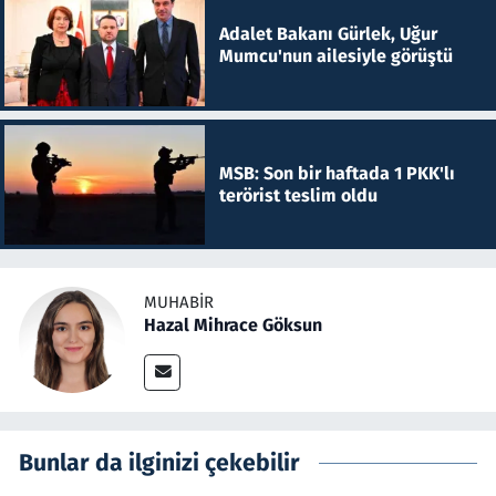
Adalet Bakanı Gürlek, Uğur
Mumcu'nun ailesiyle görüştü
MSB: Son bir haftada 1 PKK'lı
terörist teslim oldu
MUHABIR
Hazal Mihrace Göksun
Bunlar da ilginizi çekebilir