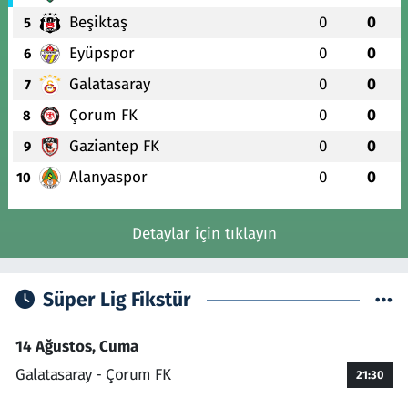
Beşiktaş
0
0
5
Eyüpspor
0
0
6
Galatasaray
0
0
7
Çorum FK
0
0
8
Gaziantep FK
0
0
9
Alanyaspor
0
0
10
Detaylar için tıklayın
Süper Lig Fikstür
14 Ağustos, Cuma
Galatasaray - Çorum FK
21:30