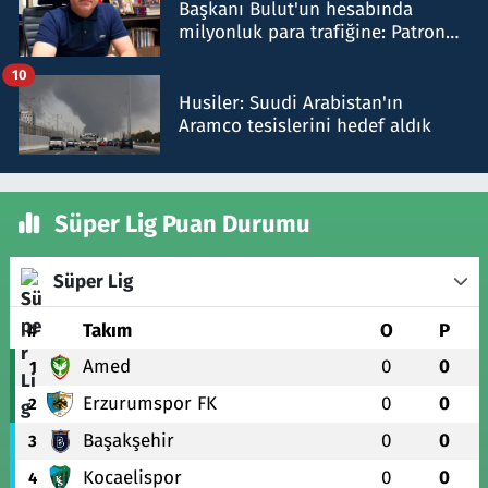
Başkanı Bulut'un hesabında
milyonluk para trafiğine: Patron
talimat verdi, ben gönderdim
10
Husiler: Suudi Arabistan'ın
Aramco tesislerini hedef aldık
Süper Lig Puan Durumu
Süper Lig
#
Takım
O
P
Amed
0
0
1
Erzurumspor FK
0
0
2
Başakşehir
0
0
3
Kocaelispor
0
0
4