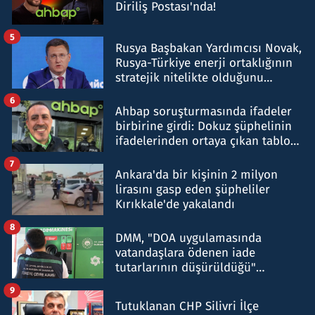
Diriliş Postası'nda!
5
Rusya Başbakan Yardımcısı Novak,
Rusya-Türkiye enerji ortaklığının
stratejik nitelikte olduğunu
belirtti
6
Ahbap soruşturmasında ifadeler
birbirine girdi: Dokuz şüphelinin
ifadelerinden ortaya çıkan tablo
şok etti
7
Ankara'da bir kişinin 2 milyon
lirasını gasp eden şüpheliler
Kırıkkale'de yakalandı
8
DMM, "DOA uygulamasında
vatandaşlara ödenen iade
tutarlarının düşürüldüğü"
iddiasını yalanladı
9
Tutuklanan CHP Silivri İlçe