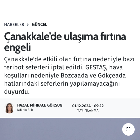
Gündem
HABERLER
GÜNCEL
Haber
Çanakkale'de ulaşıma fırtına
Kültür Sanat
engeli
Çanakkale'de etkili olan fırtına nedeniyle bazı
Kurumsal Haberler
feribot seferleri iptal edildi. GESTAŞ, hava
koşulları nedeniyle Bozcaada ve Gökçeada
Lezzet Durağı
hatlarındaki seferlerin yapılamayacağını
Memur ve Kamu
duyurdu.
HAZAL MIHRACE GÖKSUN
Otomobil
01.12.2024 - 09:22
MUHABIR
YAYINLANMA
Oyun
Ramazan