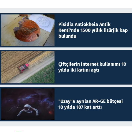
Pisidia Antiokheia Antik
Kenti'nde 1500 yıllık litürjik kap
bulundu
Çiftçilerin internet kullanımı 10
yılda iki katını aştı
"Uzay"a ayrılan AR-GE bütçesi
10 yılda 107 kat arttı