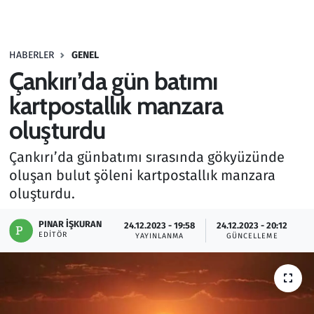
Gündem
HABERLER
GENEL
Haber
Çankırı’da gün batımı
Kültür Sanat
kartpostallık manzara
oluşturdu
Kurumsal Haberler
Çankırı’da günbatımı sırasında gökyüzünde
Lezzet Durağı
oluşan bulut şöleni kartpostallık manzara
oluşturdu.
Memur ve Kamu
PINAR İŞKURAN
24.12.2023 - 19:58
24.12.2023 - 20:12
EDITÖR
YAYINLANMA
GÜNCELLEME
Otomobil
Oyun
Ramazan