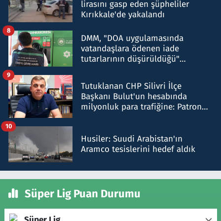
lirasını gasp eden şüpheliler
Kırıkkale'de yakalandı
8
DMM, "DOA uygulamasında
vatandaşlara ödenen iade
tutarlarının düşürüldüğü"
iddiasını yalanladı
9
Tutuklanan CHP Silivri İlçe
Başkanı Bulut'un hesabında
milyonluk para trafiğine: Patron
talimat verdi, ben gönderdim
10
Husiler: Suudi Arabistan'ın
Aramco tesislerini hedef aldık
Süper Lig Puan Durumu
Süper Lig