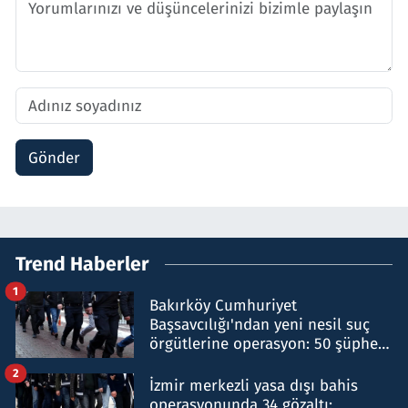
Gönder
Trend Haberler
1
Bakırköy Cumhuriyet
Başsavcılığı'ndan yeni nesil suç
örgütlerine operasyon: 50 şüpheli
hakkında gözaltı kararı
2
İzmir merkezli yasa dışı bahis
operasyonunda 34 gözaltı: