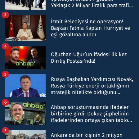
Yaklaşık 2 Milyar liralık para trafiği
tespit edildi
3
İzmit Belediyesi'ne operasyon!
Başkan Fatma Kaplan Hürriyet ve
eşi gözaltına alındı
4
Oğuzhan Uğur’un ifadesi ilk kez
Diriliş Postası'nda!
5
Rusya Başbakan Yardımcısı Novak,
Rusya-Türkiye enerji ortaklığının
stratejik nitelikte olduğunu
belirtti
6
Ahbap soruşturmasında ifadeler
birbirine girdi: Dokuz şüphelinin
ifadelerinden ortaya çıkan tablo
şok etti
7
Ankara'da bir kişinin 2 milyon