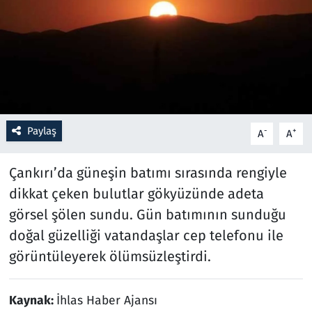
Resmi İlanlar
Rüya Tabirleri
Sağlık
Paylaş
-
+
A
A
Savunma Sanayi
Çankırı’da güneşin batımı sırasında rengiyle
Seçim 2023
dikkat çeken bulutlar gökyüzünde adeta
Spor
görsel şölen sundu. Gün batımının sunduğu
doğal güzelliği vatandaşlar cep telefonu ile
Teknoloji ve Bilim
görüntüleyerek ölümsüzleştirdi.
Televizyon
Kaynak:
İhlas Haber Ajansı