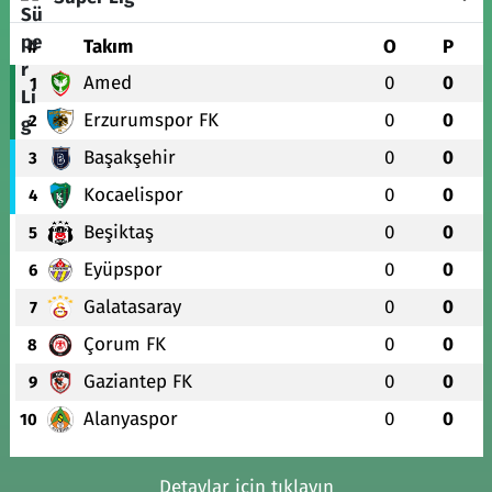
#
Takım
O
P
Amed
0
0
1
Erzurumspor FK
0
0
2
Başakşehir
0
0
3
Kocaelispor
0
0
4
Beşiktaş
0
0
5
Eyüpspor
0
0
6
Galatasaray
0
0
7
Çorum FK
0
0
8
Gaziantep FK
0
0
9
Alanyaspor
0
0
10
Detaylar için tıklayın