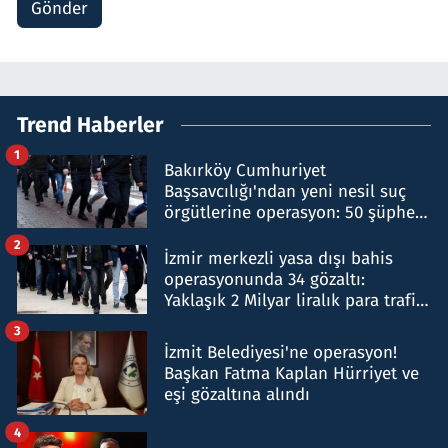
Gönder
Trend Haberler
1
Bakırköy Cumhuriyet
Başsavcılığı'ndan yeni nesil suç
örgütlerine operasyon: 50 şüpheli
hakkında gözaltı kararı
2
İzmir merkezli yasa dışı bahis
operasyonunda 34 gözaltı:
Yaklaşık 2 Milyar liralık para trafiği
tespit edildi
3
İzmit Belediyesi'ne operasyon!
Başkan Fatma Kaplan Hürriyet ve
eşi gözaltına alındı
4