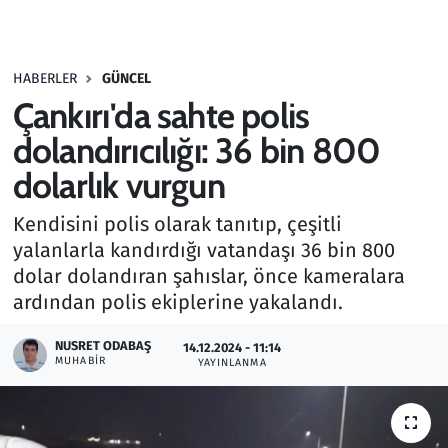
Gündem
HABERLER
GÜNCEL
Haber
Çankırı'da sahte polis
Kültür Sanat
dolandırıcılığı: 36 bin 800
dolarlık vurgun
Kurumsal Haberler
Kendisini polis olarak tanıtıp, çeşitli
Lezzet Durağı
yalanlarla kandırdığı vatandaşı 36 bin 800
dolar dolandıran şahıslar, önce kameralara
Memur ve Kamu
ardından polis ekiplerine yakalandı.
Otomobil
NUSRET ODABAŞ
14.12.2024 - 11:14
MUHABIR
YAYINLANMA
Oyun
Ramazan