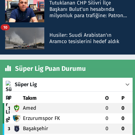
Tutuklanan CHP Silivri İlçe
Başkanı Bulut'un hesabında
milyonluk para trafiğine: Patron
talimat verdi, ben gönderdim
10
Husiler: Suudi Arabistan'ın
Aramco tesislerini hedef aldık
Süper Lig Puan Durumu
Süper Lig
#
Takım
O
P
Amed
0
0
1
Erzurumspor FK
0
0
2
Başakşehir
0
0
3