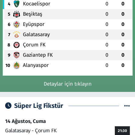
Kocaelispor
0
0
4
Beşiktaş
0
0
5
Eyüpspor
0
0
6
Galatasaray
0
0
7
Çorum FK
0
0
8
Gaziantep FK
0
0
9
Alanyaspor
0
0
10
Detaylar için tıklayın
Süper Lig Fikstür
14 Ağustos, Cuma
Galatasaray - Çorum FK
21:30