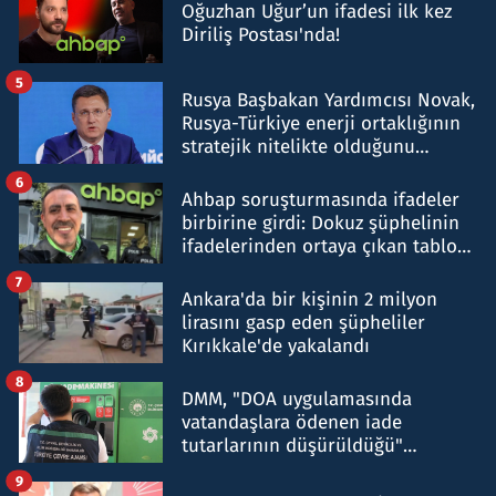
Oğuzhan Uğur’un ifadesi ilk kez
Diriliş Postası'nda!
5
Rusya Başbakan Yardımcısı Novak,
Rusya-Türkiye enerji ortaklığının
stratejik nitelikte olduğunu
belirtti
6
Ahbap soruşturmasında ifadeler
birbirine girdi: Dokuz şüphelinin
ifadelerinden ortaya çıkan tablo
şok etti
7
Ankara'da bir kişinin 2 milyon
lirasını gasp eden şüpheliler
Kırıkkale'de yakalandı
8
DMM, "DOA uygulamasında
vatandaşlara ödenen iade
tutarlarının düşürüldüğü"
iddiasını yalanladı
9