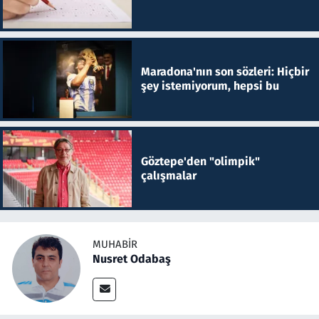
Maradona'nın son sözleri: Hiçbir
şey istemiyorum, hepsi bu
Göztepe'den "olimpik"
çalışmalar
MUHABIR
Nusret Odabaş