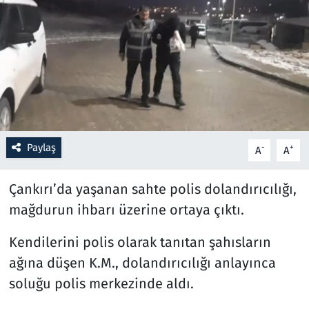
Resmi İlanlar
Rüya Tabirleri
Sağlık
Savunma Sanayi
Paylaş
-
+
A
A
Seçim 2023
Çankırı’da yaşanan sahte polis dolandırıcılığı,
Spor
mağdurun ihbarı üzerine ortaya çıktı.
Kendilerini polis olarak tanıtan şahısların
Teknoloji ve Bilim
ağına düşen K.M., dolandırıcılığı anlayınca
Televizyon
soluğu polis merkezinde aldı.