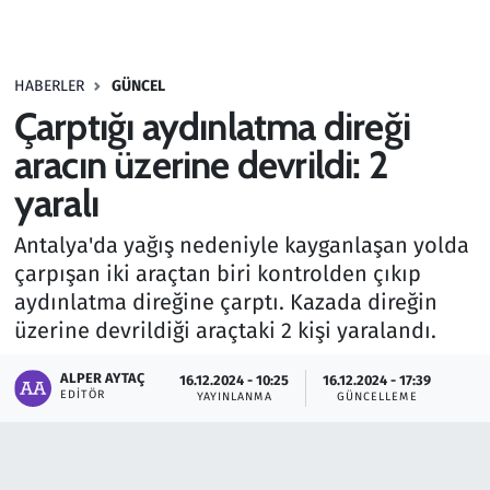
Gündem
HABERLER
GÜNCEL
Haber
Çarptığı aydınlatma direği
Kültür Sanat
aracın üzerine devrildi: 2
yaralı
Kurumsal Haberler
Antalya'da yağış nedeniyle kayganlaşan yolda
Lezzet Durağı
çarpışan iki araçtan biri kontrolden çıkıp
aydınlatma direğine çarptı. Kazada direğin
Memur ve Kamu
üzerine devrildiği araçtaki 2 kişi yaralandı.
Otomobil
ALPER AYTAÇ
16.12.2024 - 10:25
16.12.2024 - 17:39
EDITÖR
YAYINLANMA
GÜNCELLEME
Oyun
Ramazan