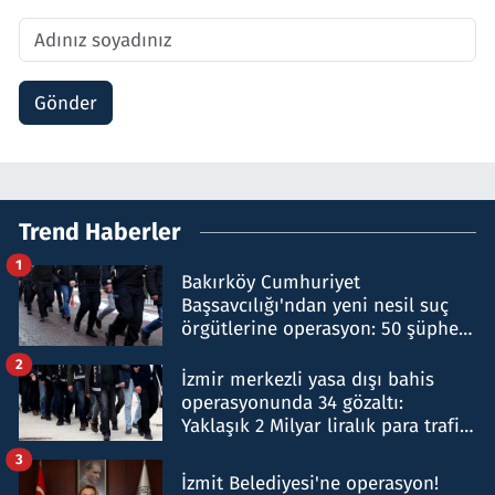
Gönder
Trend Haberler
1
Bakırköy Cumhuriyet
Başsavcılığı'ndan yeni nesil suç
örgütlerine operasyon: 50 şüpheli
hakkında gözaltı kararı
2
İzmir merkezli yasa dışı bahis
operasyonunda 34 gözaltı:
Yaklaşık 2 Milyar liralık para trafiği
tespit edildi
3
İzmit Belediyesi'ne operasyon!