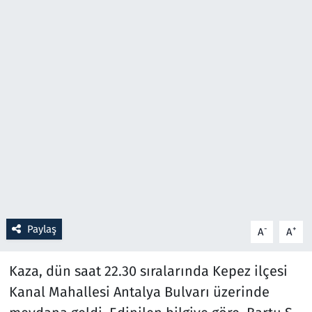
Resmi İlanlar
Rüya Tabirleri
Sağlık
Savunma Sanayi
Seçim 2023
Spor
Paylaş
-
+
A
A
Teknoloji ve Bilim
Kaza, dün saat 22.30 sıralarında Kepez ilçesi
Televizyon
Kanal Mahallesi Antalya Bulvarı üzerinde