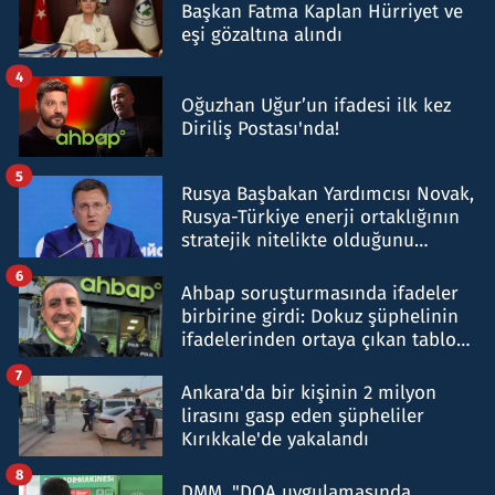
Başkan Fatma Kaplan Hürriyet ve
eşi gözaltına alındı
4
Oğuzhan Uğur’un ifadesi ilk kez
Diriliş Postası'nda!
5
Rusya Başbakan Yardımcısı Novak,
Rusya-Türkiye enerji ortaklığının
stratejik nitelikte olduğunu
belirtti
6
Ahbap soruşturmasında ifadeler
birbirine girdi: Dokuz şüphelinin
ifadelerinden ortaya çıkan tablo
şok etti
7
Ankara'da bir kişinin 2 milyon
lirasını gasp eden şüpheliler
Kırıkkale'de yakalandı
8
DMM, "DOA uygulamasında