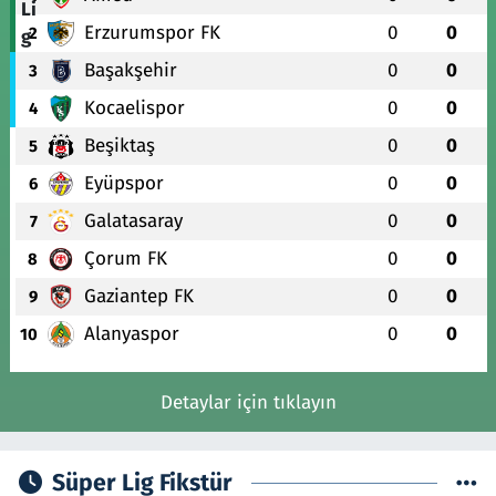
Erzurumspor FK
0
0
2
Başakşehir
0
0
3
Kocaelispor
0
0
4
Beşiktaş
0
0
5
Eyüpspor
0
0
6
Galatasaray
0
0
7
Çorum FK
0
0
8
Gaziantep FK
0
0
9
Alanyaspor
0
0
10
Detaylar için tıklayın
Süper Lig Fikstür