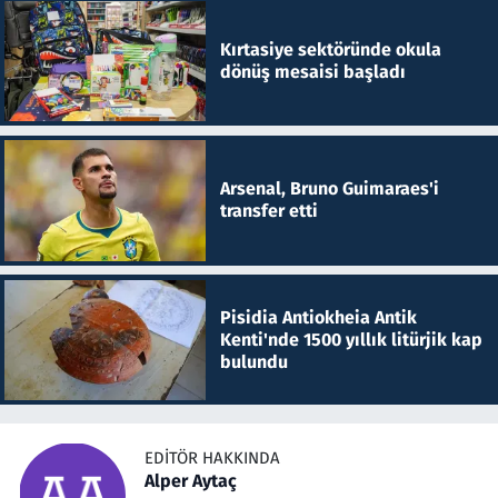
Kırtasiye sektöründe okula
dönüş mesaisi başladı
Arsenal, Bruno Guimaraes'i
transfer etti
Pisidia Antiokheia Antik
Kenti'nde 1500 yıllık litürjik kap
bulundu
EDITÖR HAKKINDA
Alper Aytaç