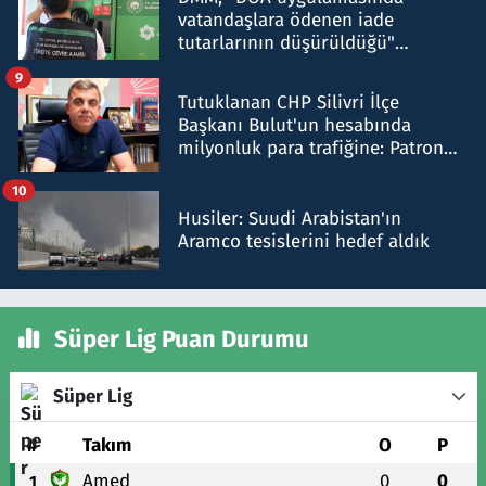
vatandaşlara ödenen iade
tutarlarının düşürüldüğü"
iddiasını yalanladı
9
Tutuklanan CHP Silivri İlçe
Başkanı Bulut'un hesabında
milyonluk para trafiğine: Patron
talimat verdi, ben gönderdim
10
Husiler: Suudi Arabistan'ın
Aramco tesislerini hedef aldık
Süper Lig Puan Durumu
Süper Lig
#
Takım
O
P
Amed
0
0
1