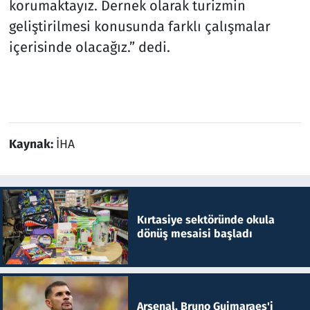
korumaktayız. Dernek olarak turizmin
geliştirilmesi konusunda farklı çalışmalar
içerisinde olacağız.” dedi.
Kaynak:
İHA
Kırtasiye sektöründe okula
dönüş mesaisi başladı
Arsenal, Bruno Guimaraes'i