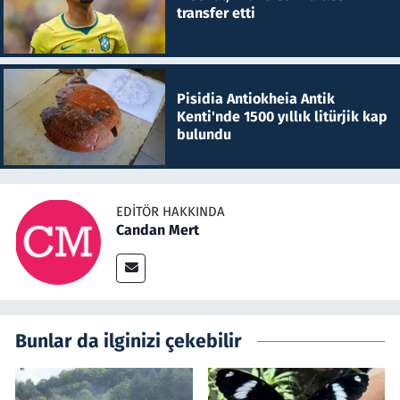
transfer etti
Pisidia Antiokheia Antik
Kenti'nde 1500 yıllık litürjik kap
bulundu
EDITÖR HAKKINDA
Candan Mert
Bunlar da ilginizi çekebilir