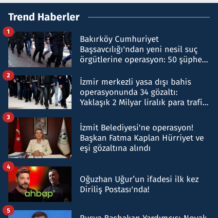
Trend Haberler
1
Bakırköy Cumhuriyet
Başsavcılığı'ndan yeni nesil suç
örgütlerine operasyon: 50 şüpheli
hakkında gözaltı kararı
2
İzmir merkezli yasa dışı bahis
operasyonunda 34 gözaltı:
Yaklaşık 2 Milyar liralık para trafiği
tespit edildi
3
İzmit Belediyesi'ne operasyon!
Başkan Fatma Kaplan Hürriyet ve
eşi gözaltına alındı
4
Oğuzhan Uğur’un ifadesi ilk kez
Diriliş Postası'nda!
5