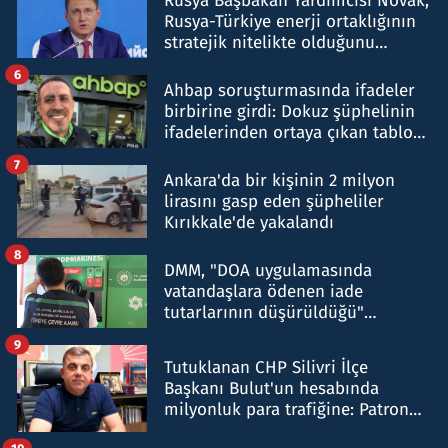
Rusya Başbakan Yardımcısı Novak,
Rusya-Türkiye enerji ortaklığının
stratejik nitelikte olduğunu
belirtti
6
Ahbap soruşturmasında ifadeler
birbirine girdi: Dokuz şüphelinin
ifadelerinden ortaya çıkan tablo
şok etti
7
Ankara'da bir kişinin 2 milyon
lirasını gasp eden şüpheliler
Kırıkkale'de yakalandı
8
DMM, "DOA uygulamasında
vatandaşlara ödenen iade
tutarlarının düşürüldüğü"
iddiasını yalanladı
9
Tutuklanan CHP Silivri İlçe
Başkanı Bulut'un hesabında
milyonluk para trafiğine: Patron
talimat verdi, ben gönderdim