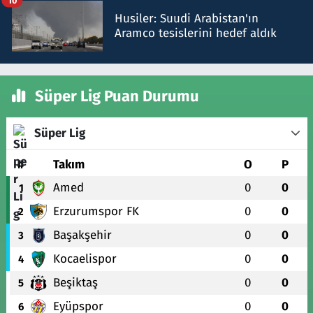
10
Husiler: Suudi Arabistan'ın
Aramco tesislerini hedef aldık
Süper Lig Puan Durumu
Süper Lig
#
Takım
O
P
Amed
0
0
1
Erzurumspor FK
0
0
2
Başakşehir
0
0
3
Kocaelispor
0
0
4
Beşiktaş
0
0
5
Eyüpspor
0
0
6