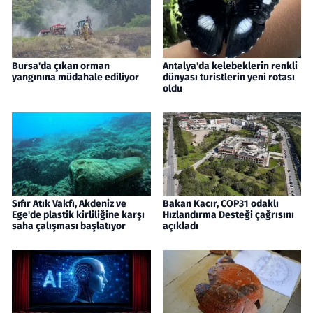
Bursa'da çıkan orman
Antalya'da kelebeklerin renkli
yangınına müdahale ediliyor
dünyası turistlerin yeni rotası
oldu
Sıfır Atık Vakfı, Akdeniz ve
Bakan Kacır, COP31 odaklı
Ege'de plastik kirliliğine karşı
Hızlandırma Desteği çağrısını
saha çalışması başlatıyor
açıkladı