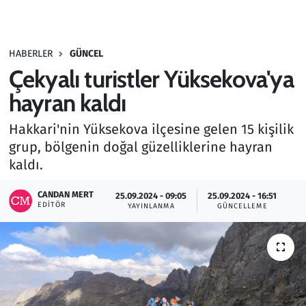
Gündem
HABERLER
GÜNCEL
Haber
Çekyalı turistler Yüksekova'ya
Kültür Sanat
hayran kaldı
Hakkari'nin Yüksekova ilçesine gelen 15 kişilik
Kurumsal Haberler
grup, bölgenin doğal güzelliklerine hayran
kaldı.
Lezzet Durağı
CANDAN MERT
25.09.2024 - 09:05
25.09.2024 - 16:51
Memur ve Kamu
EDITÖR
YAYINLANMA
GÜNCELLEME
Otomobil
Oyun
Ramazan