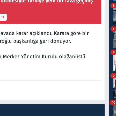
n bitmesiyle Türkiye yeni bir faza geçmiş
6
7
davada karar açıklandı. Karara göre bir
roğlu başkanlığa geri dönüyor.
8
sı Merkez Yönetim Kurulu olağanüstü
9
10