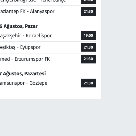
aziantep FK - Alanyaspor
21:30
6 Ağustos, Pazar
aşakşehir - Kocaelispor
19:00
eşiktaş - Eyüpspor
21:30
med - Erzurumspor FK
21:30
7 Ağustos, Pazartesi
amsunspor - Göztepe
21:30