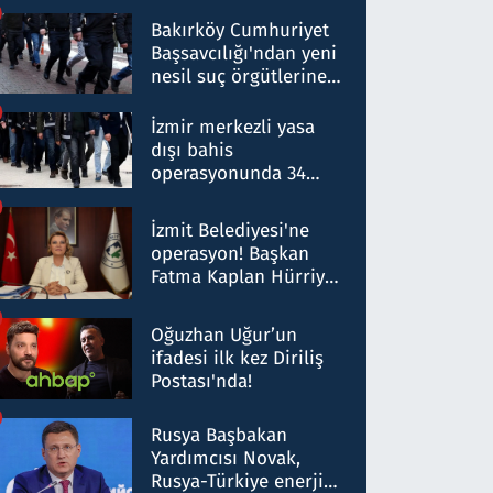
Bakırköy Cumhuriyet
Başsavcılığı'ndan yeni
nesil suç örgütlerine
operasyon: 50 şüpheli
hakkında gözaltı kararı
İzmir merkezli yasa
dışı bahis
operasyonunda 34
gözaltı: Yaklaşık 2
Milyar liralık para
İzmit Belediyesi'ne
trafiği tespit edildi
operasyon! Başkan
Fatma Kaplan Hürriyet
ve eşi gözaltına alındı
Oğuzhan Uğur’un
ifadesi ilk kez Diriliş
Postası'nda!
Rusya Başbakan
Yardımcısı Novak,
Rusya-Türkiye enerji