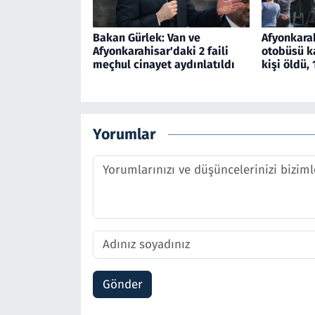
Bakan Gürlek: Van ve
Afyonkara
Afyonkarahisar'daki 2 faili
otobüsü k
meçhul cinayet aydınlatıldı
kişi öldü, 
Yorumlar
Gönder