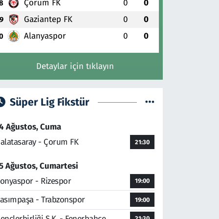
Çorum FK
0
0
8
Gaziantep FK
0
0
9
Alanyaspor
0
0
0
Detaylar için tıklayın
Süper Lig Fikstür
4 Ağustos, Cuma
alatasaray - Çorum FK
21:30
5 Ağustos, Cumartesi
onyaspor - Rizespor
19:00
asımpaşa - Trabzonspor
19:00
ençlerbirliği S.K. - Fenerbahçe
21:30