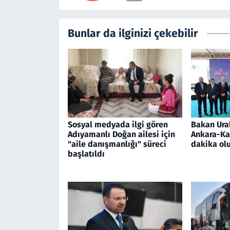
Bunlar da ilginizi çekebilir
Sosyal medyada ilgi gören
Bakan Ural
Adıyamanlı Doğan ailesi için
Ankara-Kay
"aile danışmanlığı" süreci
dakika ol
başlatıldı