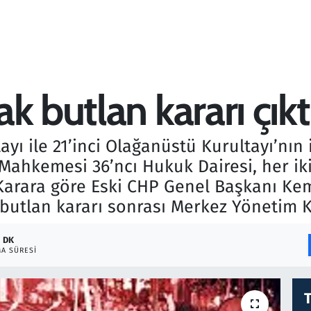
k butlan kararı çıkt
yı ile 21’inci Olağanüstü Kurultayı’nın i
Mahkemesi 36’ncı Hukuk Dairesi, her ik
. Karara göre Eski CHP Genel Başkanı Ke
butlan kararı sonrası Merkez Yönetim 
1 DK
A SÜRESI