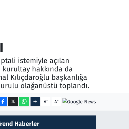
ı
ptali istemiyle açılan
i kurultay hakkında da
mal Kılıçdaroğlu başkanlığa
Kurulu olağanüstü toplandı.
-
+
A
A
Trend Haberler