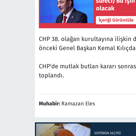
süreci) Bu işi
olacak
İçeriği Görüntüle
CHP 38. olağan kurultayına ilişkin 
önceki Genel Başkan Kemal Kılıçda
CHP'de mutlak butlan kararı sonra
toplandı.
Muhabir:
Ramazan Eles
EDITÖRÜN SEÇTIĞI