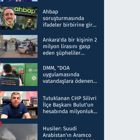
ortaklığının stratejik
nitelikte olduğunu
Ahbap
belirtti
soruşturmasında
ifadeler birbirine girdi:
Dokuz şüphelinin
ifadelerinden ortaya
Ankara'da bir kişinin 2
çıkan tablo şok etti
milyon lirasını gasp
eden şüpheliler
Kırıkkale'de yakalandı
DMM, "DOA
uygulamasında
vatandaşlara ödenen
iade tutarlarının
düşürüldüğü" iddiasını
Tutuklanan CHP Silivri
yalanladı
İlçe Başkanı Bulut'un
hesabında milyonluk
para trafiğine: Patron
talimat verdi, ben
Husiler: Suudi
gönderdim
Arabistan'ın Aramco