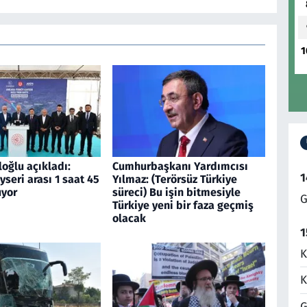
1
oğlu açıkladı:
Cumhurbaşkanı Yardımcısı
1
seri arası 1 saat 45
Yılmaz: (Terörsüz Türkiye
uyor
süreci) Bu işin bitmesiyle
G
Türkiye yeni bir faza geçmiş
olacak
1
K
K
G