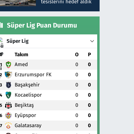
tesislerini hedef aldık
Süper Lig Puan Durumu
Süper Lig
#
Takım
O
P
Amed
0
0
1
Erzurumspor FK
0
0
2
Başakşehir
0
0
3
Kocaelispor
0
0
4
Beşiktaş
0
0
5
Eyüpspor
0
0
6
Galatasaray
0
0
7