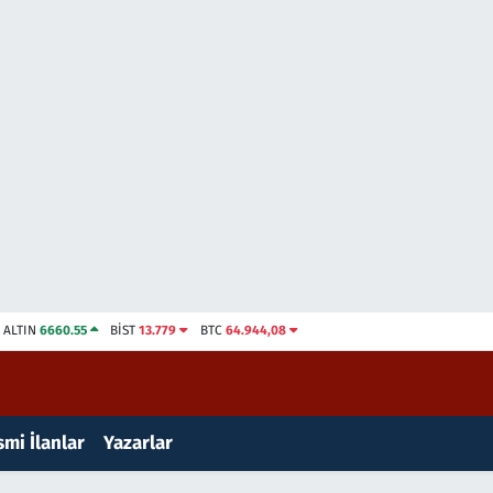
ALTIN
6660.55
BİST
13.779
BTC
64.944,08
mi İlanlar
Yazarlar