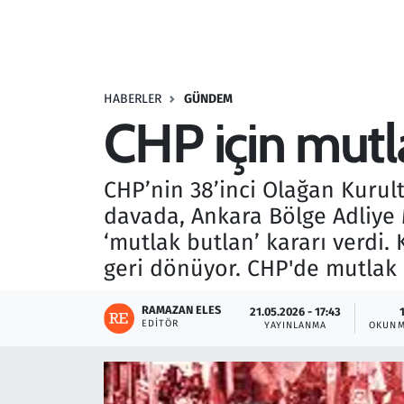
Resmi İlanlar
Rüya Tabirleri
HABERLER
GÜNDEM
CHP için mutla
Sağlık
Savunma Sanayi
CHP’nin 38’inci Olağan Kurulta
davada, Ankara Bölge Adliye 
Seçim 2023
‘mutlak butlan’ kararı verdi
geri dönüyor. CHP'de mutlak 
Spor
RAMAZAN ELES
21.05.2026 - 17:43
Teknoloji ve Bilim
EDITÖR
YAYINLANMA
OKUNM
Televizyon