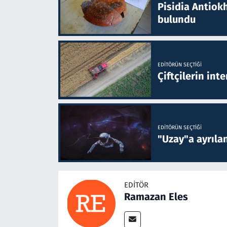
Pisidia Antiokh
bulundu
EDITÖRÜN SEÇTIĞI
Çiftçilerin inte
EDITÖRÜN SEÇTIĞI
"Uzay"a ayrılan
EDITÖR
Ramazan Eles