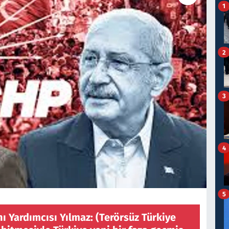
1
2
3
4
5
 Yardımcısı Yılmaz: (Terörsüz Türkiye