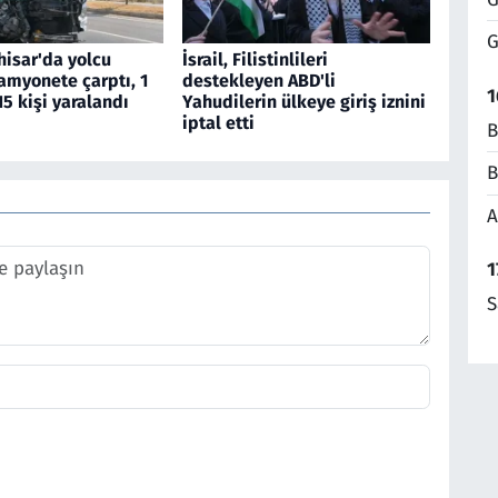
G
hisar'da yolcu
İsrail, Filistinlileri
amyonete çarptı, 1
destekleyen ABD'li
1
15 kişi yaralandı
Yahudilerin ülkeye giriş iznini
iptal etti
B
B
A
1
S