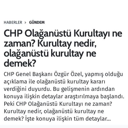
Gündem
HABERLER
GÜNDEM
Haber
CHP Olağanüstü Kurultayı ne
Kültür Sanat
zaman? Kurultay nedir,
olağanüstü kurultay ne
Kurumsal Haberler
demek?
Lezzet Durağı
CHP Genel Başkanı Özgür Özel, yapmış olduğu
açıklama ile olağanüstü kurultay kararı
Memur ve Kamu
verdiğini duyurdu. Bu gelişmenin ardından
konuya ilişkin detaylar araştırılmaya başlandı.
Otomobil
Peki CHP Olağanüstü Kurultayı ne zaman?
Kurultay nedir, olağanüstü kurultay ne
Oyun
demek? İşte konuya ilişkin tüm detaylar…
Ramazan