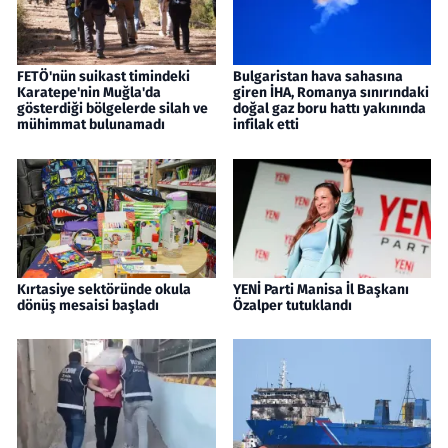
FETÖ'nün suikast timindeki
Bulgaristan hava sahasına
Karatepe'nin Muğla'da
giren İHA, Romanya sınırındaki
gösterdiği bölgelerde silah ve
doğal gaz boru hattı yakınında
mühimmat bulunamadı
infilak etti
Kırtasiye sektöründe okula
YENİ Parti Manisa İl Başkanı
dönüş mesaisi başladı
Özalper tutuklandı