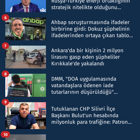
Rusya-Türkiye enerji ortaklığının
stratejik nitelikte olduğunu
belirtti
6
Ahbap soruşturmasında ifadeler
birbirine girdi: Dokuz şüphelinin
ifadelerinden ortaya çıkan tablo
şok etti
7
Ankara'da bir kişinin 2 milyon
lirasını gasp eden şüpheliler
Kırıkkale'de yakalandı
8
DMM, "DOA uygulamasında
vatandaşlara ödenen iade
tutarlarının düşürüldüğü"
iddiasını yalanladı
9
Tutuklanan CHP Silivri İlçe
Başkanı Bulut'un hesabında
milyonluk para trafiğine: Patron
talimat verdi, ben gönderdim
10