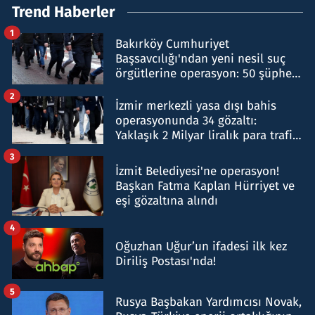
Trend Haberler
1
Bakırköy Cumhuriyet
Başsavcılığı'ndan yeni nesil suç
örgütlerine operasyon: 50 şüpheli
hakkında gözaltı kararı
2
İzmir merkezli yasa dışı bahis
operasyonunda 34 gözaltı:
Yaklaşık 2 Milyar liralık para trafiği
tespit edildi
3
İzmit Belediyesi'ne operasyon!
Başkan Fatma Kaplan Hürriyet ve
eşi gözaltına alındı
4
Oğuzhan Uğur’un ifadesi ilk kez
Diriliş Postası'nda!
5
Rusya Başbakan Yardımcısı Novak,