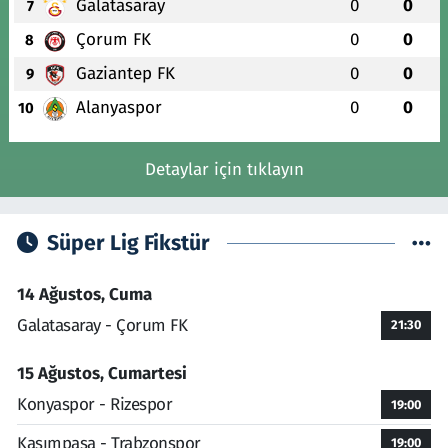
Galatasaray
0
0
7
Çorum FK
0
0
8
Gaziantep FK
0
0
9
Alanyaspor
0
0
10
Detaylar için tıklayın
Süper Lig Fikstür
14 Ağustos, Cuma
Galatasaray - Çorum FK
21:30
15 Ağustos, Cumartesi
Konyaspor - Rizespor
19:00
Kasımpaşa - Trabzonspor
19:00