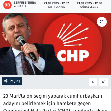
BERFIN BITIRIM
23.03.2025 - 12:07
23.03.2025 - 12:38
MUHABIR
YAYINLANMA
GÜNCELLEME
Resmi İlanlar
Rüya Tabirleri
Sağlık
Savunma Sanayi
Seçim 2023
Spor
Paylaş
-
+
A
A
Teknoloji ve Bilim
23 Mart'ta ön seçim yaparak cumhurbaşkanı
Televizyon
adayını belirlemek için harekete geçen
Cumhuriyet Halk Partisi (CHP), cumhurbaşkanı