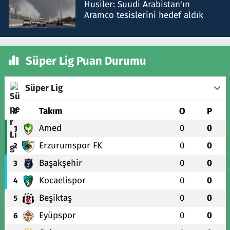
Husiler: Suudi Arabistan'ın
Aramco tesislerini hedef aldık
Süper Lig Puan Durumu
Süper Lig
#
Takım
O
P
Amed
0
0
1
Erzurumspor FK
0
0
2
Başakşehir
0
0
3
Kocaelispor
0
0
4
Beşiktaş
0
0
5
Eyüpspor
0
0
6