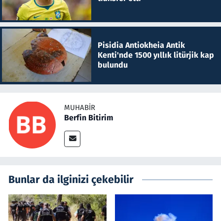
Pisidia Antiokheia Antik
Kenti'nde 1500 yıllık litürjik kap
bulundu
MUHABIR
Berfin Bitirim
Bunlar da ilginizi çekebilir