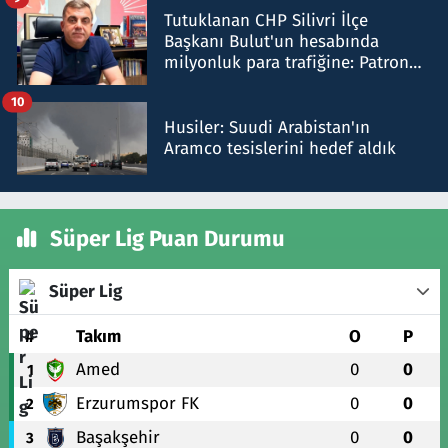
Tutuklanan CHP Silivri İlçe
Başkanı Bulut'un hesabında
milyonluk para trafiğine: Patron
talimat verdi, ben gönderdim
10
Husiler: Suudi Arabistan'ın
Aramco tesislerini hedef aldık
Süper Lig Puan Durumu
Süper Lig
#
Takım
O
P
Amed
0
0
1
Erzurumspor FK
0
0
2
Başakşehir
0
0
3