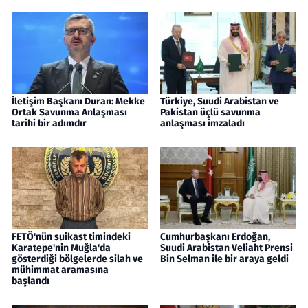
İletişim Başkanı Duran: Mekke
Türkiye, Suudi Arabistan ve
Ortak Savunma Anlaşması
Pakistan üçlü savunma
tarihi bir adımdır
anlaşması imzaladı
FETÖ'nün suikast timindeki
Cumhurbaşkanı Erdoğan,
Karatepe'nin Muğla'da
Suudi Arabistan Veliaht Prensi
gösterdiği bölgelerde silah ve
Bin Selman ile bir araya geldi
mühimmat aramasına
başlandı