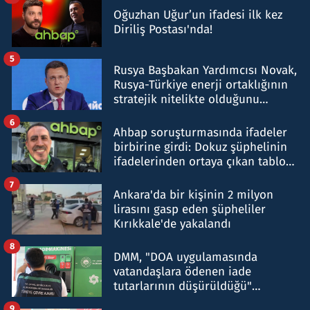
Oğuzhan Uğur’un ifadesi ilk kez
Diriliş Postası'nda!
5
Rusya Başbakan Yardımcısı Novak,
Rusya-Türkiye enerji ortaklığının
stratejik nitelikte olduğunu
belirtti
6
Ahbap soruşturmasında ifadeler
birbirine girdi: Dokuz şüphelinin
ifadelerinden ortaya çıkan tablo
şok etti
7
Ankara'da bir kişinin 2 milyon
lirasını gasp eden şüpheliler
Kırıkkale'de yakalandı
8
DMM, "DOA uygulamasında
vatandaşlara ödenen iade
tutarlarının düşürüldüğü"
iddiasını yalanladı
9