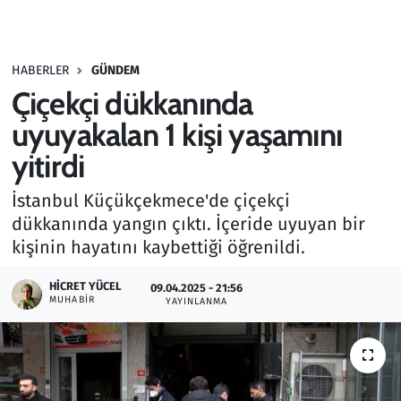
Gündem
HABERLER
GÜNDEM
Haber
Çiçekçi dükkanında
Kültür Sanat
uyuyakalan 1 kişi yaşamını
yitirdi
Kurumsal Haberler
İstanbul Küçükçekmece'de çiçekçi
Lezzet Durağı
dükkanında yangın çıktı. İçeride uyuyan bir
kişinin hayatını kaybettiği öğrenildi.
Memur ve Kamu
HICRET YÜCEL
09.04.2025 - 21:56
MUHABIR
YAYINLANMA
Otomobil
Oyun
Ramazan