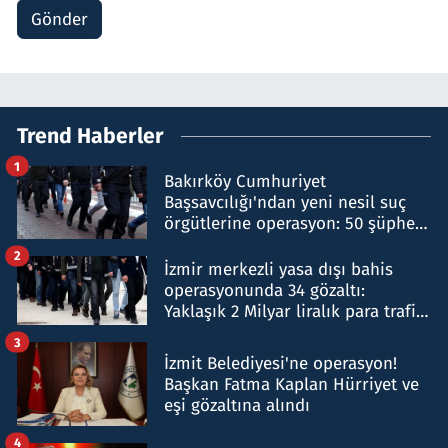
Gönder
Trend Haberler
1
Bakırköy Cumhuriyet
Başsavcılığı'ndan yeni nesil suç
örgütlerine operasyon: 50 şüpheli
hakkında gözaltı kararı
2
İzmir merkezli yasa dışı bahis
operasyonunda 34 gözaltı:
Yaklaşık 2 Milyar liralık para trafiği
tespit edildi
3
İzmit Belediyesi'ne operasyon!
Başkan Fatma Kaplan Hürriyet ve
eşi gözaltına alındı
4