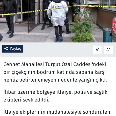
Resmi İlanlar
Rüya Tabirleri
Sağlık
Paylaş
-
+
A
A
Savunma Sanayi
Cennet Mahallesi Turgut Özal Caddesi'ndeki
Seçim 2023
bir çiçekçinin bodrum katında sabaha karşı
Spor
henüz belirlenemeyen nedenle yangın çıktı.
Teknoloji ve Bilim
İhbar üzerine bölgeye itfaiye, polis ve sağlık
ekipleri sevk edildi.
Televizyon
İtfaiye ekiplerinin müdahalesiyle söndürülen