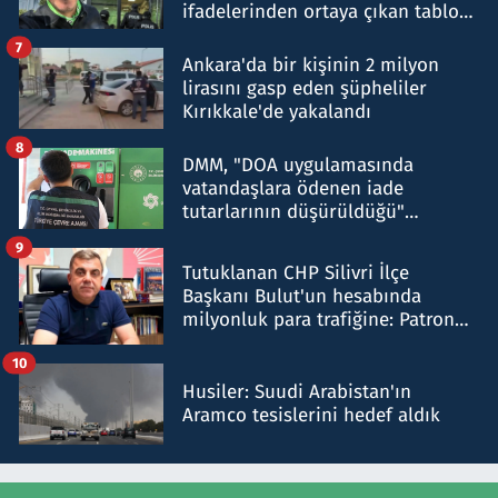
ifadelerinden ortaya çıkan tablo
şok etti
7
Ankara'da bir kişinin 2 milyon
lirasını gasp eden şüpheliler
Kırıkkale'de yakalandı
8
DMM, "DOA uygulamasında
vatandaşlara ödenen iade
tutarlarının düşürüldüğü"
iddiasını yalanladı
9
Tutuklanan CHP Silivri İlçe
Başkanı Bulut'un hesabında
milyonluk para trafiğine: Patron
talimat verdi, ben gönderdim
10
Husiler: Suudi Arabistan'ın
Aramco tesislerini hedef aldık