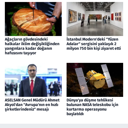
Ağaçların gövdesindeki
İstanbul Modern'deki "Yüzen
halkalar iklim değişikliğinden
Adalar" sergisini yaklaşık 2
yangınlara kadar doğanın
milyon 750 bin kişi ziyaret etti
hafızasını taşıyor
ASELSAN Genel Müdürü Ahmet
Dünya'ya düşme tehlikesi
Akyol'dan "Avrupa'nın en hızlı
bulunan NASA teleskobu için
şirketlerindeniz" mesajı
kurtarma operasyonu
başlatıldı