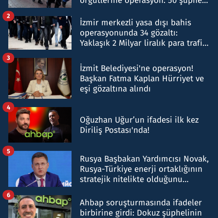
örgütlerine operasyon: 50 şüpheli
hakkında gözaltı kararı
2
İzmir merkezli yasa dışı bahis
operasyonunda 34 gözaltı:
Yaklaşık 2 Milyar liralık para trafiği
tespit edildi
3
İzmit Belediyesi'ne operasyon!
Başkan Fatma Kaplan Hürriyet ve
eşi gözaltına alındı
4
Oğuzhan Uğur’un ifadesi ilk kez
Diriliş Postası'nda!
5
Rusya Başbakan Yardımcısı Novak,
Rusya-Türkiye enerji ortaklığının
stratejik nitelikte olduğunu
belirtti
6
Ahbap soruşturmasında ifadeler
birbirine girdi: Dokuz şüphelinin