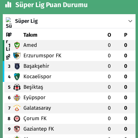
Süper Lig Puan Durumu
Süper Lig
#
Takım
O
P
Amed
0
0
1
Erzurumspor FK
0
0
2
Başakşehir
0
0
3
Kocaelispor
0
0
4
Beşiktaş
0
0
5
Eyüpspor
0
0
6
Galatasaray
0
0
7
Çorum FK
0
0
8
Gaziantep FK
0
0
9