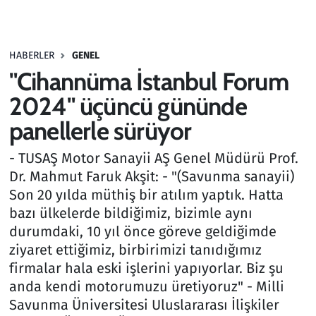
Gündem
HABERLER
GENEL
Haber
"Cihannüma İstanbul Forum
Kültür Sanat
2024" üçüncü gününde
panellerle sürüyor
Kurumsal Haberler
- TUSAŞ Motor Sanayii AŞ Genel Müdürü Prof.
Lezzet Durağı
Dr. Mahmut Faruk Akşit: - "(Savunma sanayii)
Son 20 yılda müthiş bir atılım yaptık. Hatta
Memur ve Kamu
bazı ülkelerde bildiğimiz, bizimle aynı
durumdaki, 10 yıl önce göreve geldiğimde
Otomobil
ziyaret ettiğimiz, birbirimizi tanıdığımız
firmalar hala eski işlerini yapıyorlar. Biz şu
Oyun
anda kendi motorumuzu üretiyoruz" - Milli
Savunma Üniversitesi Uluslararası İlişkiler
Ramazan