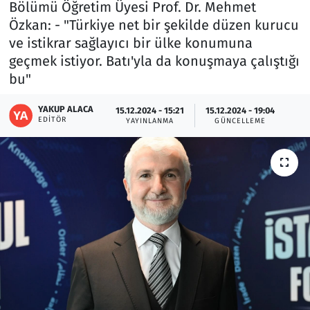
Bölümü Öğretim Üyesi Prof. Dr. Mehmet
Özkan: - "Türkiye net bir şekilde düzen kurucu
Resmi İlanlar
ve istikrar sağlayıcı bir ülke konumuna
geçmek istiyor. Batı'yla da konuşmaya çalıştığı
Rüya Tabirleri
bu"
Sağlık
YAKUP ALACA
15.12.2024 - 15:21
15.12.2024 - 19:04
EDITÖR
YAYINLANMA
GÜNCELLEME
Savunma Sanayi
Seçim 2023
Spor
Teknoloji ve Bilim
Televizyon